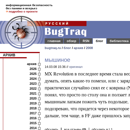
информационная безопасность
без паники и всерьез
подробно о проекте
главная
обзор
RSN
блог
библиотека
bugtraq.ru
/
блог
/
архив
/
2008
АРХИВ
мышиное
архив
14.03.08 15:36 //
оригинал
2026
MX Revolution в последнее время стала ве
2025
2024
думать, опять какие-то помехи, или с заря
2023
практически случайно снял ее с коврика (
2022
понял, что просто по столу она и ползает 
2021
2020
мышиным лапкам пожить чуть подольше, на
2019
подозреваю, что придется через некоторо
2018
2017
дальше, тем чаще, в FF даже пришлось за
2016
2015
2014
|
|
обсудить
все отзывы
(0)
обсудить в LJ