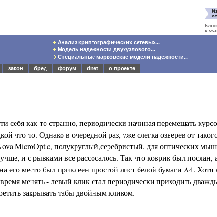
Анализ криптографических сетевых...
Модель надежности двухузлового...
Специальные марковские модели надежности...
закон
бред
форум
dnet
о проекте
сти себя как-то странно, периодически начиная перемещать курс
дкой что-то. Однако в очередной раз, уже слегка озверев от таког
Nova MicroOptic, полукруглый,серебристый, для оптических мыше
лучше, и с рывками все рассосалось. Так что коврик был послан, а
 его место был приклеен простой лист белой бумаги A4. Хотя 
е время менять - левый клик стал периодически приходить дважд
претить закрывать табы двойным кликом.