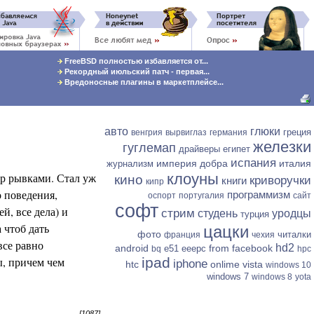
FreeBSD полностью избавляется от...
Рекордный июльский патч - первая...
Вредоносные плагины в маркетплейсе...
авто
глюки
греция
венгрия
вырвиглаз
германия
железки
гуглемап
драйверы
египет
испания
империя добра
италия
журнализм
ор рывками. Стал уж
клоуны
кино
криворучки
книги
кипр
о поведения,
программизм
оспорт
португалия
сайт
софт
й, все дела) и
стрим
студень
уродцы
турция
 чтоб дать
цацки
фото
читалки
франция
чехия
все равно
hd2
android
from facebook
e51
eeepc
bq
hpc
ы, причем чем
ipad
iphone
htc
onlime
vista
windows 10
windows 7
windows 8
yota
[1087]