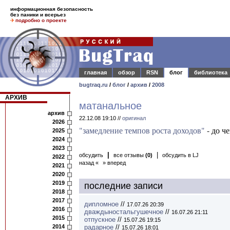
информационная безопасность
без паники и всерьез
подробно о проекте
главная
обзор
RSN
блог
библиотека
bugtraq.ru
/
блог
/
архив
/
2008
АРХИВ
матанальное
архив
22.12.08 19:10 //
оригинал
2026
"замедление темпов роста доходов"
- до ч
2025
2024
2023
|
|
обсудить
все отзывы
(0)
обсудить в LJ
2022
назад «
» вперед
2021
2020
2019
последние записи
2018
2017
дипломное
//
17.07.26 20:39
2016
дваждыностальгушечное
//
16.07.26 21:11
2015
отпускное
//
15.07.26 19:15
2014
радарное
//
15.07.26 18:01