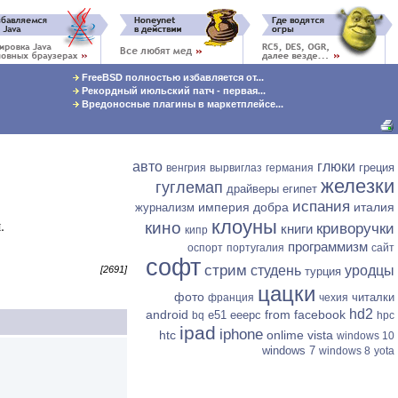
FreeBSD полностью избавляется от...
Рекордный июльский патч - первая...
Вредоносные плагины в маркетплейсе...
авто
глюки
греция
венгрия
вырвиглаз
германия
железки
гуглемап
драйверы
египет
испания
империя добра
италия
журнализм
.
клоуны
кино
криворучки
книги
кипр
программизм
оспорт
португалия
сайт
софт
стрим
студень
уродцы
[2691]
турция
цацки
фото
читалки
франция
чехия
hd2
android
from facebook
e51
eeepc
bq
hpc
ipad
iphone
htc
onlime
vista
windows 10
windows 7
windows 8
yota