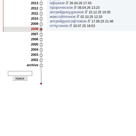
нфшное
//
2013
26.04.26 17:43
пророческое
//
09.04.26 13:23
2012
апгрейдноудачное
//
15.12.25 19:35
2011
максоблочное
//
02.10.25 12:33
2010
апгрейднософтовое
//
17.08.25 21:48
2009
отпускное
//
20.07.25 18:53
2008
2007
2006
2005
2004
2003
2002
archive