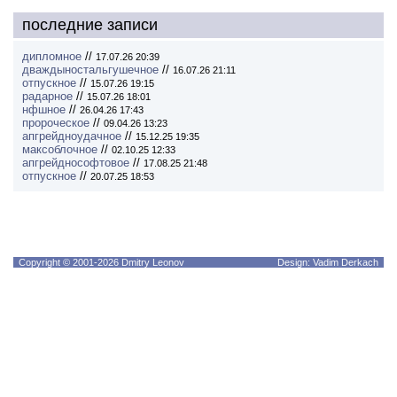
последние записи
дипломное
//
17.07.26 20:39
дваждыностальгушечное
//
16.07.26 21:11
отпускное
//
15.07.26 19:15
радарное
//
15.07.26 18:01
нфшное
//
26.04.26 17:43
пророческое
//
09.04.26 13:23
апгрейдноудачное
//
15.12.25 19:35
максоблочное
//
02.10.25 12:33
апгрейднософтовое
//
17.08.25 21:48
отпускное
//
20.07.25 18:53
Copyright © 2001-2026 Dmitry Leonov
Design: Vadim Derkach