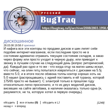
https://bugtraq.ru/lj/archive/2008/2803.1958.
дискошинное
28.03.08 19:58 //
оригинал
И нафига все эти конторы по продаже дисков и шин лепят себе
подобие интернет-магазинов, если последние просто не в
состоянии адекватно отражать текущее состояние складов, а заказ
через форму или просто уходит в черную дыру, или приводит к
звонку в лучшем случае на следующий день (вопрос риторический,
да). Каждый раз одно и то же - что когда отцу на матиз шины искал,
что сейчас, на олин гетц попытался извратиться с дисками на 5.5j
вместо 5.0, и в итоге после обзвона толпы контор хорошо хоть на
5.0 нашел (распрощавшись с идеей поставить и ей туранзу, которой
175/65 просто не бывает). С элантрой только в прошлом году
относительно легко проскочило, и то из двух моделей дисков,
висевших на сайте автобама, в наличии оказалась только одна (и,
разумеется, не та, которую хотел в первую очередь).
|
|
обсудить
все отзывы
(0)
обсудить в LJ
[1248]
назад «
» вперед