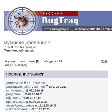
https://bugtraq.ru/lj/archive/2008/3107.1556.
мумифицированное
31.07.08 15:56 //
оригинал
Феерический ацтой.
|
|
обсудить
все отзывы
(0)
обсудить в LJ
[1228]
назад «
» вперед
последние записи
дипломное
//
17.07.26 20:39
дваждыностальгушечное
//
16.07.26 21:11
отпускное
//
15.07.26 19:15
радарное
//
15.07.26 18:01
нфшное
//
26.04.26 17:43
пророческое
//
09.04.26 13:23
апгрейдноудачное
//
15.12.25 19:35
максоблочное
//
02.10.25 12:33