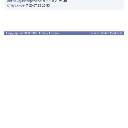
апгрейднософтовое
//
17.08.25 21:48
отпускное
//
20.07.25 18:53
Copyright © 2001-2026 Dmitry Leonov
Design: Vadim Derkach