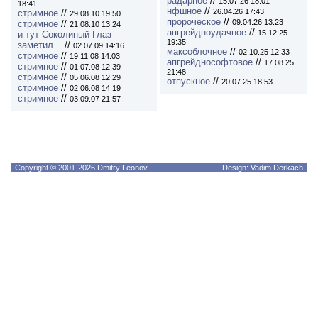
радарное
//
15.07.26 18:01
18:41
нфшное
//
26.04.26 17:43
стримное
//
29.08.10 19:50
пророческое
//
09.04.26 13:23
стримное
//
21.08.10 13:24
апгрейдноудачное
//
15.12.25
и тут Соколиный Глаз
19:35
заметил...
//
02.07.09 14:16
максоблочное
//
02.10.25 12:33
стримное
//
19.11.08 14:03
апгрейднософтовое
//
17.08.25
стримное
//
01.07.08 12:39
21:48
стримное
//
05.06.08 12:29
отпускное
//
20.07.25 18:53
стримное
//
02.06.08 14:19
стримное
//
03.09.07 21:57
Copyright © 2001-2026 Dmitry Leonov
Design: Vadim Derkach