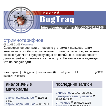
https://bugtraq.ru/lj/archive/2009/0811.2106.
стримнотарифное
08.11.09 21:06 //
оригинал
Своеобразное все-таки отношение у стрима к пользователям -
вместо того, чтобы просто снизить стоимость тарифов, запустили
точные дубликаты существующих по новой цене, назвав все это
дело акцией и ограничив срок перехода. Не иначе как в надежде,
что не все уследят.
|
|
|
теги:
стрим
обсудить
все отзывы
(0)
обсудить в LJ
[4372]
назад «
» вперед
аналогичные
последние записи
материалы
дипломное
//
17.07.26 20:39
дваждыностальгушечное
//
стримнофинальное
//
11.10.11
16.07.26 21:11
14:50
отпускное
//
15.07.26 19:15
стримнопрощальное
//
09.09.11