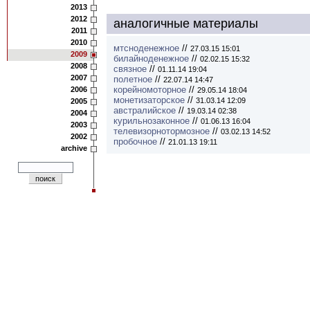
2013
2012
аналогичные материалы
2011
2010
мтсноденежное
//
27.03.15 15:01
2009
билайноденежное
//
02.02.15 15:32
2008
связное
//
01.11.14 19:04
2007
полетное
//
22.07.14 14:47
корейномоторное
//
2006
29.05.14 18:04
монетизаторское
//
31.03.14 12:09
2005
австралийское
//
19.03.14 02:38
2004
курильнозаконное
//
01.06.13 16:04
2003
телевизорнотормозное
//
03.02.13 14:52
2002
пробочное
//
21.01.13 19:11
archive