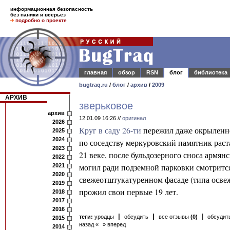
информационная безопасность
без паники и всерьез
подробно о проекте
главная
обзор
RSN
блог
библиотека
bugtraq.ru
/
блог
/
архив
/
2009
АРХИВ
зверьковое
архив
12.01.09 16:26 //
оригинал
2026
Круг в саду 26-ти
пережил даже окрыленно
2025
2024
по соседству меркуровский памятник раст
2023
21 веке, после бульдозерного сноса армя
2022
могил ради подземной парковки смотритс
2021
2020
свежеотштукатуренном фасаде (типа освежи
2019
прожил свои первые 19 лет.
2018
2017
2016
|
|
|
теги:
уродцы
обсудить
все отзывы
(0)
обсудить
2015
назад «
» вперед
2014