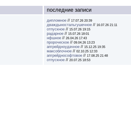
последние записи
дипломное
//
17.07.26 20:39
дваждыностальгушечное
//
16.07.26 21:11
отпускное
//
15.07.26 19:15
радарное
//
15.07.26 18:01
нфшное
//
26.04.26 17:43
пророческое
//
09.04.26 13:23
апгрейдноудачное
//
15.12.25 19:35
максоблочное
//
02.10.25 12:33
апгрейднософтовое
//
17.08.25 21:48
отпускное
//
20.07.25 18:53