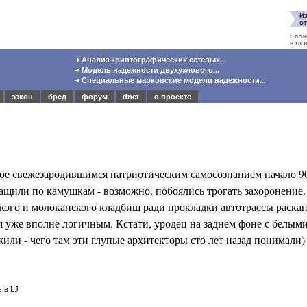
Анализ криптографических сетевых...
Модель надежности двухузлового...
Специальные марковские модели надежности...
закон
бред
форум
dnet
о проекте
е свежезародившимся патриотическим самосознанием начало 90
ащили по камушкам - возможно, побоялись трогать захоронение
нского и молоканского кладбищ ради прокладки автотрассы раска
я уже вполне логичным. Кстати, уродец на заднем фоне с белым
ли - чего там эти глупые архитекторы сто лет назад понимали) -
 в LJ