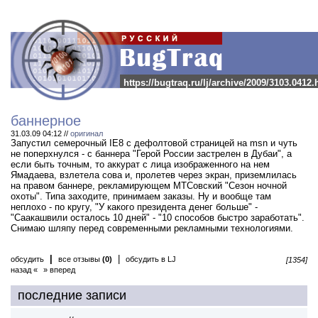
https://bugtraq.ru/lj/archive/2009/3103.0412.
баннерное
31.03.09 04:12 //
оригинал
Запустил семерочный IE8 с дефолтовой страницей на msn и чуть
не поперхнулся - с баннера "Герой России застрелен в Дубаи", а
если быть точным, то аккурат с лица изображенного на нем
Ямадаева, взлетела сова и, пролетев через экран, приземлилась
на правом баннере, рекламирующем МТСовский "Сезон ночной
охоты". Типа заходите, принимаем заказы. Ну и вообще там
неплохо - по кругу, "У какого президента денег больше" -
"Саакашвили осталось 10 дней" - "10 способов быстро заработать".
Снимаю шляпу перед современными рекламными технологиями.
|
|
обсудить
все отзывы
(0)
обсудить в LJ
[1354]
назад «
» вперед
последние записи