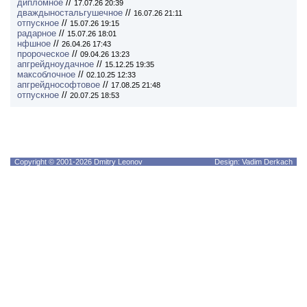
дипломное
//
17.07.26 20:39
дваждыностальгушечное
//
16.07.26 21:11
отпускное
//
15.07.26 19:15
радарное
//
15.07.26 18:01
нфшное
//
26.04.26 17:43
пророческое
//
09.04.26 13:23
апгрейдноудачное
//
15.12.25 19:35
максоблочное
//
02.10.25 12:33
апгрейднософтовое
//
17.08.25 21:48
отпускное
//
20.07.25 18:53
Copyright © 2001-2026 Dmitry Leonov
Design: Vadim Derkach