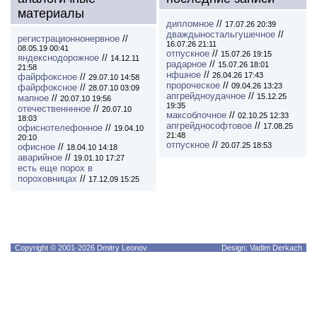
материалы
дипломное
//
17.07.26 20:39
дваждыностальгушечное
//
регистрационнонервное
//
16.07.26 21:11
08.05.19 00:41
отпускное
//
15.07.26 19:15
яндекснодорожное
//
14.12.11
радарное
//
15.07.26 18:01
21:58
нфшное
//
26.04.26 17:43
файрфоксное
//
29.07.10 14:58
пророческое
//
09.04.26 13:23
файрфоксное
//
28.07.10 03:09
апгрейдноудачное
//
15.12.25
мапное
//
20.07.10 19:56
19:35
отечественннное
//
20.07.10
максоблочное
//
02.10.25 12:33
18:03
апгрейднософтовое
//
17.08.25
офиснотелефонное
//
19.04.10
21:48
20:10
отпускное
//
20.07.25 18:53
офисное
//
18.04.10 14:18
аварийное
//
19.01.10 17:27
есть еще порох в
пороховницах
//
17.12.09 15:25
Copyright © 2001-2026 Dmitry Leonov
Design: Vadim Derkach