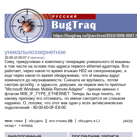
https://bugtraq.ru/lj/archive/2010/3008.0007.
уникальноэзернетное
30.08.10 00:07 //
оригинал
Сижу, прикручиваю к комплексу генерацию уникального id машины
в том числе на основе mac-адреса первого ethernet-адаптера. Все
работает, через какое-то время втыкаю HD2 на синхронизацию, а
еще через какое-то время обнаруживаю, что id машины вдруг
изменился до неузнаваемости. Сначала не врубаюсь, потом
смотрю ipconfig - и здрасьте, девушки, на первое место приплыл
"Microsoft Windows Mobile Remote Adapter" - причем именно с
флагом MIB_IF_TYPE_ETHERNET. Теперь бы еще понять, по
какому признаку его отсеивать, по имени смотрится не слишком
надежно. О, похоже, что этот мак один у всех активсинковских
подключений - 80-00-60-0F-E8-00.
|
|
|
теги:
глюки
обсудить
все отзывы
(0)
обсудить в LJ
[4433]
назад «
» вперед
аналогичные
последние записи