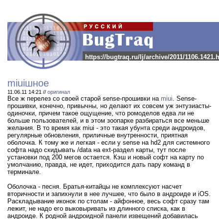
https://bugtraq.ru/lj/archive/2011/1106.1421.
miuiшное
11.06.11 14:21 //
оригинал
Все ж перелез со своей старой sense-прошивки на
miui
. Sense-
прошивки, конечно, привычны, но делают их совсем уж энтузиасты-
одиночки, причем такое ощущение, что ромоделов едва ли не
больше пользователей, и в этом зоопарке разбираться все меньше
желания. В то время как miui - это такая убунта среди андроидов,
регулярные обновления, приличные внутренности, приятная
оболочка. К тому же и легкая - если у sense на hd2 для системного
софта надо скидывать /data на ext-раздел карты, тут после
установки под 200 мегов остается. Кэш и новый софт на карту по
умолчанию, правда, не идет, приходится дать пару команд в
терминале.
Оболочка - песня. Братья-китайцы не комплексуют насчет
вторичности и запихнули в нее лучшее, что было в андроиде и iOS.
Раскладывание иконок по столам - айфонное, весь софт сразу там
лежит, не надо его выковыривать из длинного списка, как в
андроиде. К родной андроидной панели извещений добавилась