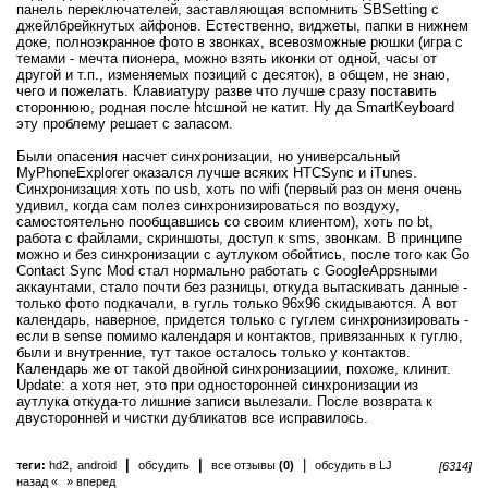
панель переключателей, заставляющая вспомнить SBSetting с
джейлбрейкнутых айфонов. Естественно, виджеты, папки в нижнем
доке, полноэкранное фото в звонках, всевозможные рюшки (игра с
темами - мечта пионера, можно взять иконки от одной, часы от
другой и т.п., изменяемых позиций с десяток), в общем, не знаю,
чего и пожелать. Клавиатуру разве что лучше сразу поставить
стороннюю, родная после htcшной не катит. Ну да SmartKeyboard
эту проблему решает с запасом.
Были опасения насчет синхронизации, но универсальный
MyPhoneExplorer оказался лучше всяких HTCSync и iTunes.
Синхронизация хоть по usb, хоть по wifi (первый раз он меня очень
удивил, когда сам полез синхронизироваться по воздуху,
самостоятельно пообщавшись со своим клиентом), хоть по bt,
работа с файлами, скриншоты, доступ к sms, звонкам. В принципе
можно и без синхронизации с аутлуком обойтись, после того как Go
Contact Sync Mod стал нормально работать с GoogleAppsными
аккаунтами, стало почти без разницы, откуда вытаскивать данные -
только фото подкачали, в гугль только 96х96 скидываются. А вот
календарь, наверное, придется только с гуглем синхронизировать -
если в sense помимо календаря и контактов, привязанных к гуглю,
были и внутренние, тут такое осталось только у контактов.
Календарь же от такой двойной синхронизациии, похоже, клинит.
Update: а хотя нет, это при односторонней синхронизации из
аутлука откуда-то лишние записи вылезали. После возврата к
двусторонней и чистки дубликатов все исправилось.
,
|
|
|
теги:
hd2
android
обсудить
все отзывы
(0)
обсудить в LJ
[6314]
назад «
» вперед