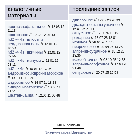
аналогичные
последние записи
материалы
дипломное
//
17.07.26 20:39
дваждыностальгушечное
//
прогнознофатальное
//
12.03.12
16.07.26 21:11
11:13
отпускное
//
15.07.26 19:15
прогнозное
//
12.03.12 01:13
радарное
//
15.07.26 18:01
hd2 -> 4s, плюсы и
нфшное
//
26.04.26 17:43
неоднозначности
//
12.01.12
пророческое
//
09.04.26 13:23
18:53
апгрейдноудачное
//
15.12.25
hd2 -> 4s, причины
//
12.01.12
19:35
02:55
максоблочное
//
02.10.25 12:33
hd2 -> 4s, минусы
//
11.01.12
апгрейднософтовое
//
17.08.25
03:11
hd2 -> 4s
//
21:48
10.01.12 13:06
отпускное
//
20.07.25 18:53
андроидносихнронизаторское
//
13.10.11 15:29
андроидное
//
16.07.11 18:38
синхронизаторское
//
13.06.11
21:51
шайтан-байда
//
12.06.11 00:46
мини-реклама
Значение слова Материнство