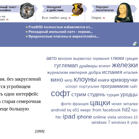
FreeBSD полностью избавляется от...
Рекордный июльский патч - первая...
Вредоносные плагины в маркетплейсе...
авто
глюки
греция
венгрия
вырвиглаз
германия
железки
гуглемап
драйверы
египет
испания
империя добра
италия
журнализм
м, без закруглений
клоуны
кино
криворучки
книги
кипр
ится угробищем
программизм
оспорт
португалия
сайт
софт
ать один интерфейс
стрим
студень
уродцы
турция
а старая семерочная
цацки
фото
читалки
франция
чехия
о еще большую
hd2
android
from facebook
e51
eeepc
bq
hpc
ipad
iphone
htc
onlime
vista
windows 10
windows 7
windows 8
yota
[1895]