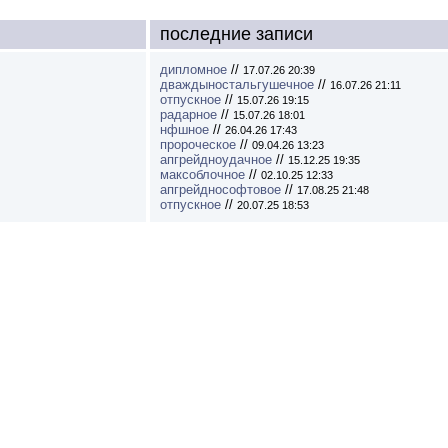
последние записи
дипломное
//
17.07.26 20:39
дваждыностальгушечное
//
16.07.26 21:11
отпускное
//
15.07.26 19:15
радарное
//
15.07.26 18:01
нфшное
//
26.04.26 17:43
пророческое
//
09.04.26 13:23
апгрейдноудачное
//
15.12.25 19:35
максоблочное
//
02.10.25 12:33
апгрейднософтовое
//
17.08.25 21:48
отпускное
//
20.07.25 18:53