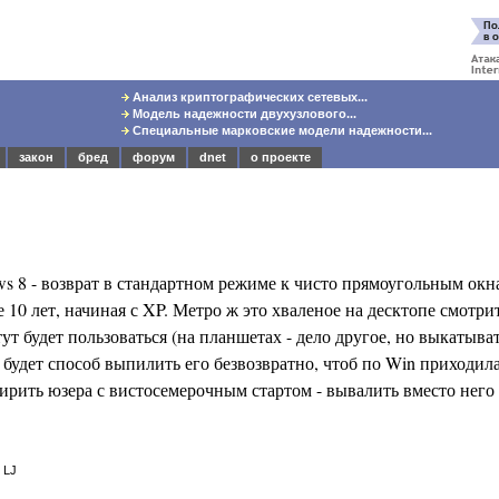
Анализ криптографических сетевых...
Модель надежности двухузлового...
Специальные марковские модели надежности...
закон
бред
форум
dnet
о проекте
 8 - возврат в стандартном режиме к чисто прямоугольным окна
 10 лет, начиная с XP. Метро ж это хваленое на десктопе смотр
тут будет пользоваться (на планшетах - дело другое, но выкатыв
, будет способ выпилить его безвозвратно, чтоб по Win приходил
мирить юзера с вистосемерочным стартом - вывалить вместо нег
 LJ