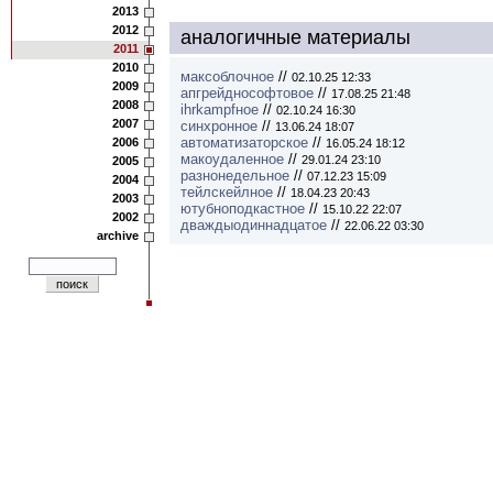
2013
2012
аналогичные материалы
2011
2010
максоблочное
//
02.10.25 12:33
2009
апгрейднософтовое
//
17.08.25 21:48
2008
ihrkampfное
//
02.10.24 16:30
2007
синхронное
//
13.06.24 18:07
автоматизаторское
//
2006
16.05.24 18:12
макоудаленное
//
29.01.24 23:10
2005
разнонедельное
//
07.12.23 15:09
2004
тейлскейлное
//
18.04.23 20:43
2003
ютубноподкастное
//
15.10.22 22:07
2002
дваждыодиннадцатое
//
22.06.22 03:30
archive