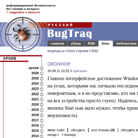
информационная безопасность
без паники и всерьез
подробно о проекте
главная
обзор
RSN
блог
библиотека
bugtraq.ru
/
блог
/
архив
/
2011
АРХИВ
оконное
архив
16.09.11 10:32 //
оригинал
2026
Главное интерфейсное достижение Windows
2025
2024
на углах, которыми нас пичкали последние
2023
невероятным, и я не представляю, кто им 
2022
на все устройства просто глупо). Надеюсь
2021
2020
менюха Start (как мало нужно, чтобы при
2019
мерзопакость).
2018
2017
2016
|
|
|
теги:
софт
обсудить
все отзывы
(0)
обсудить в
2015
назад «
» вперед
2014