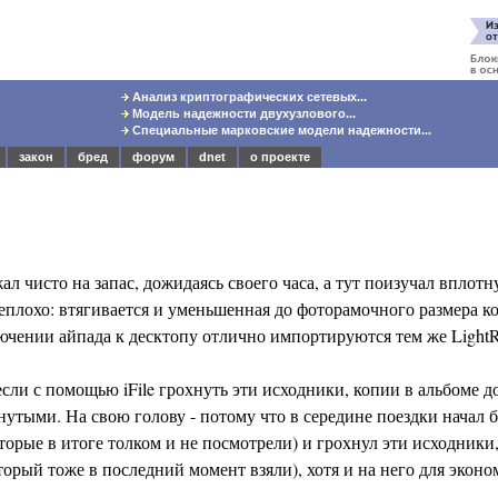
Анализ криптографических сетевых...
Модель надежности двухузлового...
Специальные марковские модели надежности...
закон
бред
форум
dnet
о проекте
ал чисто на запас, дожидаясь своего часа, а тут поизучал вплотн
неплохо: втягивается и уменьшенная до фоторамочного размера к
лючении айпада к десктопу отлично импортируются тем же Light
если с помощью iFile грохнуть эти исходники, копии в альбоме 
утыми. На свою голову - потому что в середине поездки начал б
орые в итоге толком и не посмотрели) и грохнул эти исходники,
торый тоже в последний момент взяли), хотя и на него для экон