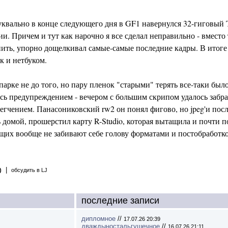
уквально в конце следующего дня в GF1 навернулся 32-гиговый T
ии. Причем и тут как нарочно я все сделал неправильно - вместо 
нить, упорно дощелкивал самые-самые последние кадры. В итоге
к и нетбуком.
апарке не до того, но пару пленок "старыми" терять все-таки был
ась предупреждением - вечером с большим скрипом удалось забрат
легчением. Панасониковский rw2 он понял фигово, но jpeg'и посл
 домой, прошерстил карту R-Studio, которая вытащила и почти 
их вообще не забивают себе голову форматами и постобработко
|
)
обсудить в LJ
последние записи
дипломное
//
17.07.26 20:39
дваждыностальгушечное
//
16.07.26 21:11