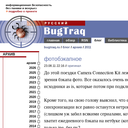
информационная безопасность
без паники и всерьез
подробно о проекте
главная
обзор
RSN
блог
библиотека
bugtraq.ru
/
блог
/
архив
/
2011
АРХИВ
фотобэкапное
архив
23.08.11 22:16 //
оригинал
2026
До этой поездки Camera Connection Kit леж
2025
2024
зрения бэкапа фото. Все оказалось очень 
2023
исходники as is, которые потом при подк
2022
2021
2020
Кроме того, на свою голову выяснил, что 
2019
синхронизации все равно останутся нетрон
2018
2017
(слишком уж забил всякими сериалами, кот
2016
хватит ежедневного бэкапа на нетбуке (ко
2015
2014
только jpg, без rw2.