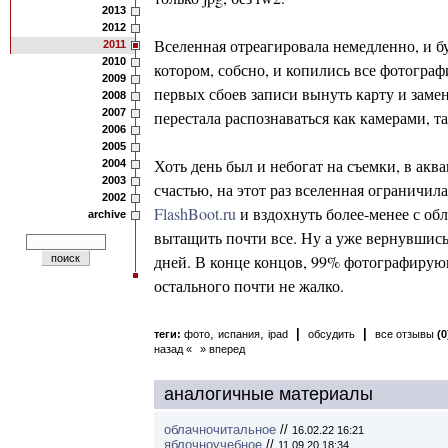
2013
2012
Вселенная отреагировала немедленно, и б
2011
2010
котором, собсно, и копились все фотограф
2009
первых сбоев записи вынуть карту и заме
2008
2007
перестала распознаваться как камерами, та
2006
2005
Хоть день был и небогат на съемки, в акв
2004
2003
счастью, на этот раз вселенная ограничил
2002
FlashBoot.ru
и вздохнуть более-менее с об
archive
вытащить почти все. Ну а уже вернувшись
дней. В конце концов, 99% фотографирующ
остального почти не жалко.
,
,
|
|
теги:
фото
испания
ipad
обсудить
все отзывы
(0
назад «
» вперед
аналогичные материалы
облачночитальное
//
16.02.22 16:21
яблочноучебное
//
11.09.20 18:34