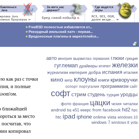
FreeBSD полностью избавляется от...
Рекордный июльский патч - первая...
Вредоносные плагины в маркетплейсе...
авто
глюки
греция
венгрия
вырвиглаз
германия
железки
гуглемап
драйверы
египет
испания
империя добра
италия
журнализм
ую как раз с точки
клоуны
кино
криворучки
книги
кипр
опия, и полные
программизм
оспорт
португалия
сайт
софт
Room'ом.
стрим
студень
уродцы
турция
цацки
фото
читалки
франция
чехия
до ближайшей
hd2
android
from facebook
e51
eeepc
bq
hpc
ороться за место
ipad
iphone
htc
onlime
vista
windows 10
 посчитав, что
windows 7
windows 8
yota
омии копировал