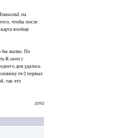
ranscend, на
того, чтобы после
 карта вообще
о бы жалко. По
ь R.saver с
еднего дня удалось
половину rw2 первых
й, так что
[2251]