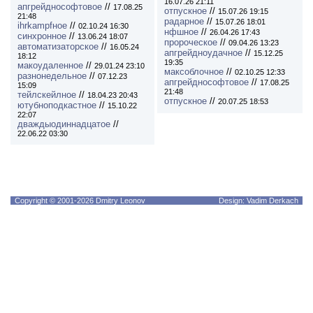
16.07.26 21:11
апгрейднософтовое
//
17.08.25
отпускное
//
15.07.26 19:15
21:48
радарное
//
15.07.26 18:01
ihrkampfное
//
02.10.24 16:30
нфшное
//
26.04.26 17:43
синхронное
//
13.06.24 18:07
пророческое
//
09.04.26 13:23
автоматизаторское
//
16.05.24
апгрейдноудачное
//
15.12.25
18:12
19:35
макоудаленное
//
29.01.24 23:10
максоблочное
//
02.10.25 12:33
разнонедельное
//
07.12.23
апгрейднософтовое
//
17.08.25
15:09
21:48
тейлскейлное
//
18.04.23 20:43
отпускное
//
20.07.25 18:53
ютубноподкастное
//
15.10.22
22:07
дваждыодиннадцатое
//
22.06.22 03:30
Copyright © 2001-2026 Dmitry Leonov
Design: Vadim Derkach