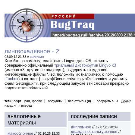
https://bugtraq.ru/lj/archive/2012/0809.2138.
лингвохалявное - 2
08.09.12 21:38 //
оригинал
Хозяйке на заметку: если взять Lingvo для iOS, скачать
совершенно официальный
триальный дистрибутив Lingvo x3
(именно x3, другие не подходят), выдернуть оттуда все
интересующие файлы *.lsd, положить их (например, с помощью
iFunbox
) в каталог [Lingvo]/Documents/LingvoDictionaries и удалить
файл Settings.xml, при следующем запуске эти словари прекрасно
подхватятся оболочкой.
,
,
|
|
|
теги:
софт
ipad
iphone
обсудить
все отзывы
(0)
обсудить в LJ
[2964]
назад «
» вперед
аналогичные
последние записи
материалы
дипломное
//
17.07.26 20:39
дваждыностальгушечное
//
максоблочное
//
02.10.25 12:33