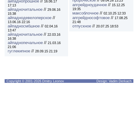
пророческое
//
09.04.26 13:23
айпаднопрошное
//
16.06.17
апгрейдноудачное
//
15.12.25
17:13
айпадночитальное
//
19:35
29.06.16
максоблочное
//
02.10.25 12:33
15:38
айпаднодевелоперское
//
апгрейднософтовое
//
17.08.25
13.06.16 22:16
21:48
айпадносмбшное
//
отпускное
//
02.04.16
20.07.25 18:53
13:47
айпадночитальное
//
22.03.16
16:38
айпаднопечальное
//
21.03.16
21:06
гуглекипное
//
28.09.15 21:19
Copyright © 2001-2026 Dmitry Leonov
Design: Vadim Derkach