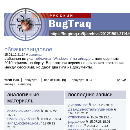
https://bugtraq.ru/lj/archive/2012/1501.2114.
облачновиндовое
15.01.12 21:14 //
оригинал
Забавная штука -
облачная Windows 7 на айпаде
с полноценным
2010 офисом на борту. Бесплатная версия не сохраняет состояния
между сессиями, но дают два гига на документы.
|
|
|
теги:
ipad
обсудить
все отзывы
(0)
обсудить в LJ
[2354]
назад «
» вперед
аналогичные
последние записи
материалы
дипломное
//
17.07.26 20:39
дваждыностальгушечное
//
облачночитальное
//
16.02.22
16.07.26 21:11
16:21
отпускное
//
15.07.26 19:15
яблочноучебное
//
11.09.20 18:34
радарное
//
15.07.26 18:01
айпаднофлешное
//
17.06.19
нфшное
//
26.04.26 17:43
21:39