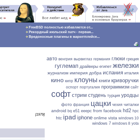
FreeBSD полностью избавляется от...
Рекордный июльский патч - первая...
Вредоносные плагины в маркетплейсе...
авто
глюки
греция
венгрия
вырвиглаз
германия
железки
гуглемап
драйверы
египет
испания
империя добра
италия
журнализм
клоуны
кино
криворучки
книги
кипр
программизм
оспорт
португалия
сайт
софт
стрим
студень
уродцы
турция
цацки
фото
читалки
франция
чехия
hd2
android
from facebook
e51
eeepc
bq
hpc
[1979]
ipad
iphone
htc
onlime
vista
windows 10
windows 7
windows 8
yota