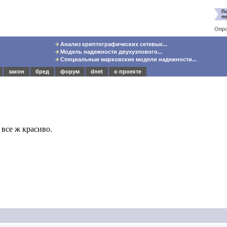
Анализ криптографических сетевых...
Модель надежности двухузлового...
Специальные марковские модели надежности...
закон
бред
форум
dnet
о проекте
 все ж красиво.