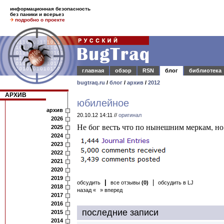
информационная безопасность
без паники и всерьез
подробно о проекте
главная
обзор
RSN
блог
библиотека
bugtraq.ru
/
блог
/
архив
/
2012
АРХИВ
юбилейное
архив
20.10.12 14:11 //
оригинал
2026
Не бог весть что по нынешним меркам, но
2025
2024
2023
2022
2021
2020
2019
|
|
обсудить
все отзывы
(0)
обсудить в LJ
2018
назад «
» вперед
2017
2016
последние записи
2015
2014