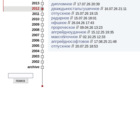
2013
дипломное
//
17.07.26 20:39
дваждыностальгушечное
//
2012
16.07.26 21:11
отпускное
//
15.07.26 19:15
2011
радарное
//
15.07.26 18:01
2010
нфшное
//
26.04.26 17:43
2009
пророческое
//
09.04.26 13:23
2008
апгрейдноудачное
//
15.12.25 19:35
2007
максоблочное
//
02.10.25 12:33
2006
апгрейднософтовое
//
17.08.25 21:48
2005
отпускное
//
20.07.25 18:53
2004
2003
2002
archive