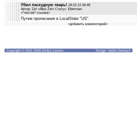
Убил паскудную тварь!
28.02.15 06:48
Автор: Zef <Alloo Zef> Статус: Elderman
<
"чистая" ссылка
>
Путем прописания в LocalState "US".
<
добавить комментарий
>
Copyright © 2001-2026 Dmitry Leonov
Design: Vadim Derkach