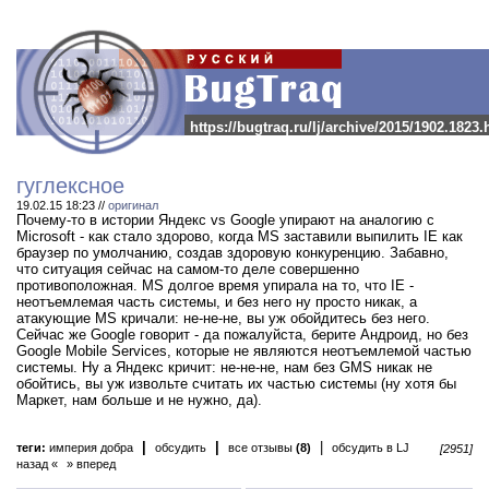
https://bugtraq.ru/lj/archive/2015/1902.1823.
гуглексное
19.02.15 18:23 //
оригинал
Почему-то в истории Яндекс vs Google упирают на аналогию с
Microsoft - как стало здорово, когда MS заставили выпилить IE как
браузер по умолчанию, создав здоровую конкуренцию. Забавно,
что ситуация сейчас на самом-то деле совершенно
противоположная. MS долгое время упирала на то, что IE -
неотъемлемая часть системы, и без него ну просто никак, а
атакующие MS кричали: не-не-не, вы уж обойдитесь без него.
Сейчас же Google говорит - да пожалуйста, берите Андроид, но без
Google Mobile Services, которые не являются неотъемлемой частью
системы. Ну а Яндекс кричит: не-не-не, нам без GMS никак не
обойтись, вы уж извольте считать их частью системы (ну хотя бы
Маркет, нам больше и не нужно, да).
|
|
|
теги:
империя добра
обсудить
все отзывы
(8)
обсудить в LJ
[2951]
назад «
» вперед