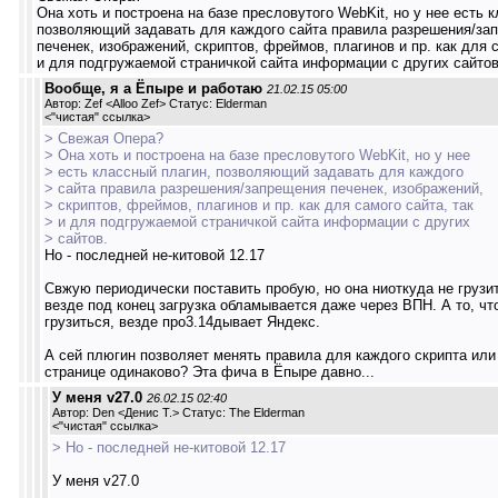
Она хоть и построена на базе пресловутого WebKit, но у нее есть 
позволяющий задавать для каждого сайта правила разрешения/за
печенек, изображений, скриптов, фреймов, плагинов и пр. как для с
и для подгружаемой страничкой сайта информации с других сайтов
Вообще, я а Ёпыре и работаю
21.02.15 05:00
Автор: Zef <Alloo Zef> Статус: Elderman
<
"чистая" ссылка
>
> Свежая Опера?
> Она хоть и построена на базе пресловутого WebKit, но у нее
> есть классный плагин, позволяющий задавать для каждого
> сайта правила разрешения/запрещения печенек, изображений,
> скриптов, фреймов, плагинов и пр. как для самого сайта, так
> и для подгружаемой страничкой сайта информации с других
> сайтов.
Но - последней не-китовой 12.17
Свжую периодически поставить пробую, но она ниоткуда не грузит
везде под конец загрузка обламывается даже через ВПН. А то, чт
грузиться, везде про3.14дывает Яндекс.
А сей плюгин позволяет менять правила для каждого скрипта или
странице одинаково? Эта фича в Ёпыре давно...
У меня v27.0
26.02.15 02:40
Автор: Den <Денис Т.> Статус: The Elderman
<
"чистая" ссылка
>
> Но - последней не-китовой 12.17
У меня v27.0