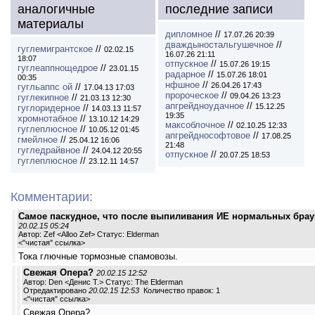
аналогичные
последние записи
материалы
дипломное
//
17.07.26 20:39
дваждыностальгушечное
//
гуглемигрантское
//
02.02.15
16.07.26 21:11
18:07
отпускное
//
15.07.26 19:15
гуглеаппнощедрое
//
23.01.15
радарное
//
15.07.26 18:01
00:35
нфшное
//
26.04.26 17:43
гугльаппс ой
//
17.04.13 17:03
пророческое
//
09.04.26 13:23
гуглекипное
//
21.03.13 12:30
апгрейдноудачное
//
15.12.25
гуглоридерное
//
14.03.13 11:57
19:35
хромнотабное
//
13.10.12 14:29
максоблочное
//
02.10.25 12:33
гуглеплюсное
//
10.05.12 01:45
апгрейднософтовое
//
17.08.25
гмейлное
//
25.04.12 16:06
21:48
гугледрайвное
//
24.04.12 20:55
отпускное
//
20.07.25 18:53
гуглеплюсное
//
23.12.11 14:57
Комментарии:
Самое паскудное, что после выпиливания ИЕ нормальных брауз
20.02.15 05:24
Автор: Zef <Alloo Zef> Статус: Elderman
<
"чистая" ссылка
>
Тока глючные тормозные спамовозы.
Свежая Опера?
20.02.15 12:52
Автор: Den <Денис Т.> Статус: The Elderman
Отредактировано
20.02.15 12:53
Количество правок: 1
<
"чистая" ссылка
>
Свежая Опера?