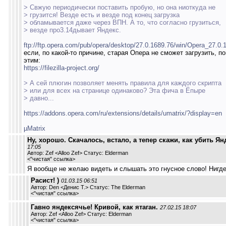
> Свжую периодически поставить пробую, но она ниоткуда не
> грузится! Везде есть и везде под конец загрузка
> обламывается даже через ВПН. А то, что согласно грузиться,
> везде про3.14дывает Яндекс.
ftp://ftp.opera.com/pub/opera/desktop/27.0.1689.76/win/Opera_27.0
если, по какой-то причине, старая Опера не сможет загрузить, п
этим:
https://filezilla-project.org/
> А сей плюгин позволяет менять правила для каждого скрипта
> или для всех на странице одинаково? Эта фича в Ёпыре
> давно...
https://addons.opera.com/ru/extensions/details/umatrix/?display=en
µMatrix
Ну, хорошо. Скачалось, встало, а тепер скажи, как убить Ян
17:05
Автор: Zef <Alloo Zef> Статус: Elderman
<
"чистая" ссылка
>
Я вообще не желаю видеть и слышать это гнусное слово! Нигде
Расист! )
01.03.15 06:51
Автор: Den <Денис Т.> Статус: The Elderman
<
"чистая" ссылка
>
Гавно яндексячье! Кривой, как ятаган.
27.02.15 18:07
Автор: Zef <Alloo Zef> Статус: Elderman
<
"чистая" ссылка
>