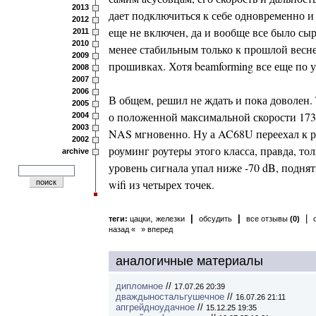
2013
дает подключиться к себе одновременно и
2012
еще не включен, да и вообще все было сыр
2011
2010
менее стабильным только к прошлой весне
2009
прошивках. Хотя beamforming все еще по 
2008
2007
2006
В общем, решил не ждать и пока доволен. 
2005
о положенной максимальной скорости 1733.
2004
2003
NAS мгновенно. Ну а AC68U переехал к ре
2002
роуминг роутеры этого класса, правда, то
archive
уровень сигнала упал ниже -70 dB, поднять
wifi из четырех точек.
,
|
|
|
теги:
цацки
железки
обсудить
все отзывы
(0)
назад «
» вперед
аналогичные материалы
дипломное
//
17.07.26 20:39
дваждыностальгушечное
//
16.07.26 21:11
апгрейдноудачное
//
15.12.25 19:35