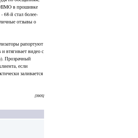
U-MIMO в прошивке
 68-й стал более-
иличные отзывы о
нализаторы рапортуют
 и втягивает видео с
а). Прозрачный
клиента, если
актически заливается
[3905]