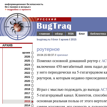
информационная безопасность
без паники и всерьез
подробно о проекте
главная
обзор
RSN
блог
библиотека
bugtraq.ru
/
блог
/
архив
/
2015
АРХИВ
роутерное
архив
19.04.15 00:37 //
оригинал
2026
Поменял основной домашний роутер с
AC
2025
2024
включении 450-мегабитный линк падал до 3
2023
у него периодически на 5-гигагерцовом ка
2022
роутеров, к которым недавно присоединил
2021
2020
2019
Играл с мыслью подождать до выхода
AC3
2018
2017
5-гигагерцовый канал. Клиентов, способны
2016
основная реальная польза от этого вертоле
2015
2014
самим асусовцам, его скорость и дальнос