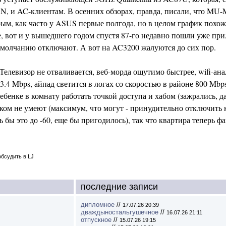
 N, и AC-клиентам. В осенних обзорах, правда, писали, что M
ым, как часто у ASUS первые полгода, но в целом график похож -
, вот и у вышедшего годом спустя 87-го недавно пошли уже пр
умолчанию отключают. А вот на AC3200 жалуются до сих пор.
Телевизор не отваливается, веб-морда ощутимо быстрее, wifi-а
4 Mbps, айпад светится в логах со скоростью в районе 800 Mbps
бенке в комнату работать точкой доступа и хабом (зажрались, д
лком не умеют (максимум, что могут - принудительно отключить 
 бы это до -60, еще бы пригодилось), так что квартира теперь ф
обсудить в LJ
последние записи
дипломное
//
17.07.26 20:39
дваждыностальгушечное
//
16.07.26 21:11
отпускное
//
15.07.26 19:15