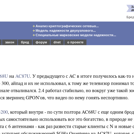
Анализ криптографических сетевых...
Модель надежности двухузлового...
Специальные марковские модели надежности...
закон
бред
форум
dnet
о проекте
68U
на
AC87U
. У предыдущего с AC в итоге получилось как-то н
00, айпад и их не использовал, к тому же телевизор понимал то
нале отваливался. 2.4 работал стабильно, но вокруг уже такой зо
ся зверинец GPON'ов, что видео по нему гонять неспортивно.
200
, который внутри - по сути полтора AC68U с еще одним бро
х самостоятельно использовать все это богатство, в природе не 
та с 6 антеннами - как раз развести старые клиенты с N и новые 
ть уступает обслуживающей 5GHz Quantenna из AC87U, которая, 