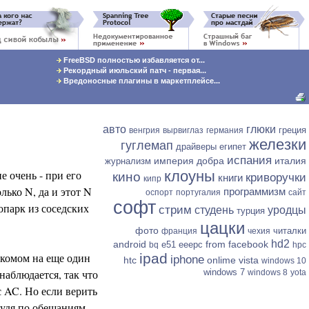
FreeBSD полностью избавляется от...
Рекордный июльский патч - первая...
Вредоносные плагины в маркетплейсе...
авто
глюки
греция
венгрия
вырвиглаз
германия
железки
гуглемап
драйверы
египет
испания
империя добра
италия
журнализм
е очень - при его
клоуны
кино
криворучки
книги
кипр
лько N, да и этот N
программизм
оспорт
португалия
сайт
софт
опарк из соседских
стрим
студень
уродцы
турция
цацки
фото
читалки
франция
чехия
hd2
android
from facebook
e51
eeepc
bq
hpc
дкомом на еще один
ipad
iphone
htc
onlime
vista
windows 10
наблюдается, так что
windows 7
windows 8
yota
с AC. Но если верить
судя по обещаниям,