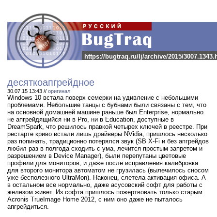
https://bugtraq.ru/lj/archive/2015/3007.1343.
десяткоапгрейдное
30.07.15 13:43 //
оригинал
Windows 10 встала поверх семерки на удивление с небольшими
проблемами. Небольшие танцы с бубнами были связаны с тем, что
на основной домашней машине раньше был Enterprise, нормально
не апгрейдящийся ни в Pro, ни в Education, доступные в
DreamSpark, что решилось правкой четырех ключей в реестре. При
рестарте криво встали лишь драйверы NVidia, пришлось несколько
раз попинать, традиционно потерялся звук (SB X-Fi и без апгрейдов
любил раз в полгода сходить с ума, лечится простым запретом и
разрешением в Device Manager), были перепутаны цветовые
профили для мониторов, и даже после исправления калибровка
для второго монитора автоматом не грузилась (вылечилось сносом
уже бесполезного UltraMon). Наконец, слетела активация офиса. А
в остальном все нормально, даже асусовский софт для работы с
железом живет. Из софта пришлось пожертвовать только старым
Acronis TrueImage Home 2012, с ним оно даже не пыталось
апгрейдиться.