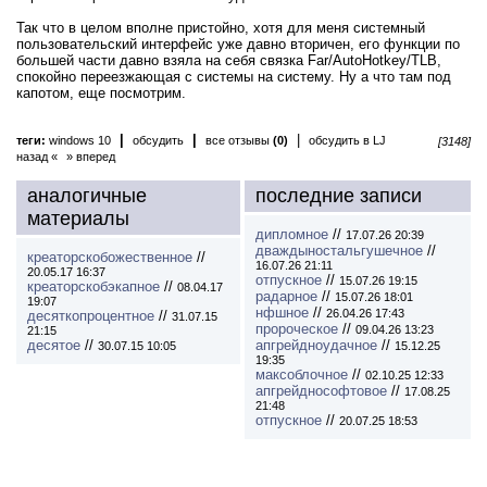
Так что в целом вполне пристойно, хотя для меня системный
пользовательский интерфейс уже давно вторичен, его функции по
большей части давно взяла на себя связка Far/AutoHotkey/TLB,
спокойно переезжающая с системы на систему. Ну а что там под
капотом, еще посмотрим.
|
|
|
теги:
windows 10
обсудить
все отзывы
(0)
обсудить в LJ
[3148]
назад «
» вперед
аналогичные
последние записи
материалы
дипломное
//
17.07.26 20:39
дваждыностальгушечное
//
креаторскобожественное
//
16.07.26 21:11
20.05.17 16:37
отпускное
//
15.07.26 19:15
креаторскобэкапное
//
08.04.17
радарное
//
15.07.26 18:01
19:07
нфшное
//
26.04.26 17:43
десяткопроцентное
//
31.07.15
пророческое
//
09.04.26 13:23
21:15
десятое
//
апгрейдноудачное
//
30.07.15 10:05
15.12.25
19:35
максоблочное
//
02.10.25 12:33
апгрейднософтовое
//
17.08.25
21:48
отпускное
//
20.07.25 18:53