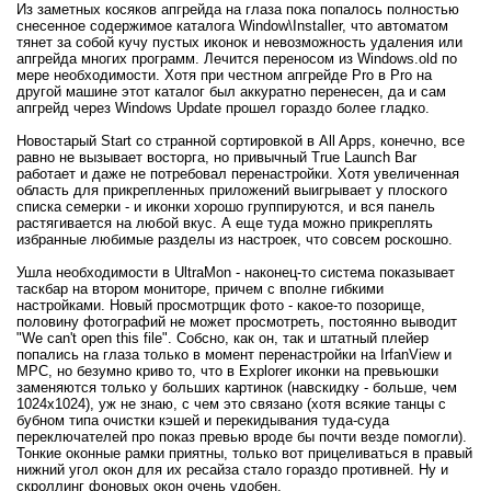
Из заметных косяков апгрейда на глаза пока попалось полностью
снесенное содержимое каталога Window\Installer, что автоматом
тянет за собой кучу пустых иконок и невозможность удаления или
апгрейда многих программ. Лечится переносом из Windows.old по
мере необходимости. Хотя при честном апгрейде Pro в Pro на
другой машине этот каталог был аккуратно перенесен, да и сам
апгрейд через Windows Update прошел гораздо более гладко.
Новостарый Start со странной сортировкой в All Apps, конечно, все
равно не вызывает восторга, но привычный True Launch Bar
работает и даже не потребовал перенастройки. Хотя увеличенная
область для прикрепленных приложений выигрывает у плоского
списка семерки - и иконки хорошо группируются, и вся панель
растягивается на любой вкус. А еще туда можно прикреплять
избранные любимые разделы из настроек, что совсем роскошно.
Ушла необходимости в UltraMon - наконец-то система показывает
таскбар на втором мониторе, причем с вполне гибкими
настройками. Новый просмотрщик фото - какое-то позорище,
половину фотографий не может просмотреть, постоянно выводит
"We can't open this file". Собсно, как он, так и штатный плейер
попались на глаза только в момент перенастройки на IrfanView и
MPC, но безумно криво то, что в Explorer иконки на превьюшки
заменяются только у больших картинок (навскидку - больше, чем
1024х1024), уж не знаю, с чем это связано (хотя всякие танцы с
бубном типа очистки кэшей и перекидывания туда-суда
переключателей про показ превью вроде бы почти везде помогли).
Тонкие оконные рамки приятны, только вот прицеливаться в правый
нижний угол окон для их ресайза стало гораздо противней. Ну и
скроллинг фоновых окон очень удобен.