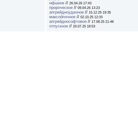
нфшное
//
26.04.26 17:43
пророческое
//
09.04.26 13:23
апгрейдноудачное
//
15.12.25 19:35
максоблочное
//
02.10.25 12:33
апгрейднософтовое
//
17.08.25 21:48
отпускное
//
20.07.25 18:53