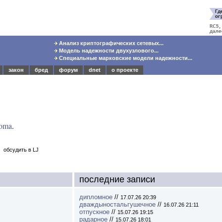
Анализ криптографических сетевых...
Модель надежности двухузлового...
Специальные марковские модели надежности...
закон
бред
форум
dnet
о проекте
oma
.
|
обсудить в LJ
последние записи
дипломное
//
17.07.26 20:39
дваждыностальгушечное
//
16.07.26 21:11
отпускное
//
15.07.26 19:15
радарное
//
15.07.26 18:01