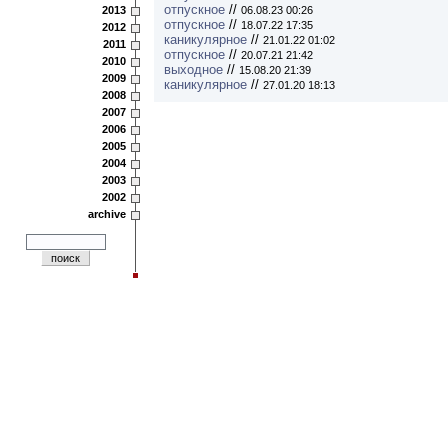
отпускное
//
2013
06.08.23 00:26
отпускное
//
18.07.22 17:35
2012
каникулярное
//
21.01.22 01:02
2011
отпускное
//
20.07.21 21:42
2010
выходное
//
15.08.20 21:39
2009
каникулярное
//
27.01.20 18:13
2008
2007
2006
2005
2004
2003
2002
archive