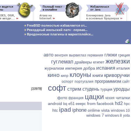
FreeBSD полностью избавляется от...
Рекордный июльский патч - первая...
Вредоносные плагины в маркетплейсе...
авто
глюки
греция
венгрия
вырвиглаз
германия
железки
гуглемап
драйверы
египет
испания
империя добра
италия
журнализм
клоуны
кино
криворучки
книги
кипр
программизм
оспорт
португалия
сайт
софт
стрим
студень
уродцы
[10978]
турция
цацки
фото
читалки
франция
чехия
hd2
android
from facebook
e51
eeepc
bq
hpc
ipad
iphone
htc
onlime
vista
windows 10
windows 7
windows 8
yota