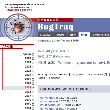
информационная безопасность
без паники и всерьез
подробно о проекте
главная
обзор
RSN
блог
библиотека
bugtraq.ru
/
блог
/
архив
/
2019
АРХИВ
каникулярное
архив
30.01.19 07:15 //
оригинал
2026
30.01-6.02 -
Wonderful Apartment in Trevi
,
R
2025
2024
2023
,
|
|
теги:
гуглемап
италия
обсудить
все отзывы
(0)
2022
назад «
» вперед
2021
2020
2019
аналогичные материалы
2018
2017
отпускное
//
15.07.26 19:15
2016
отпускное
//
20.07.25 18:53
2015
каникулярное
//
30.01.25 16:26
2014
отпускное
//
08.07.24 23:02