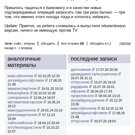
Пришлось тащиться к банкомату и в качестве новых
подтверждаемых операций запросить там три раза баланс — при
том, что именно этого похода тогда и хотелось избежать.
Update: Приятно, но ребята сломались и выпустили обновлённую
версию, ничего не имеющую против TV.
,
|
|
|
теги:
софт
клоуны
обсудить
все отзывы
(0)
обсудить в LJ
[36204]
назад «
» вперед
аналогичные
последние записи
материалы
дипломное
//
17.07.26 20:39
дваждыностальгушечное
//
максоблочное
//
02.10.25 12:33
16.07.26 21:11
апгрейднософтовое
//
17.08.25
отпускное
//
15.07.26 19:15
21:48
радарное
//
15.07.26 18:01
авиаэкспертное
//
19.01.25 19:10
нфшное
//
26.04.26 17:43
ihrkampfное
//
02.10.24 16:30
пророческое
//
09.04.26 13:23
синхронное
//
13.06.24 18:07
апгрейдноудачное
//
15.12.25
автоматизаторское
//
16.05.24
19:35
18:12
максоблочное
//
02.10.25 12:33
макоудаленное
//
29.01.24 23:10
апгрейднософтовое
//
17.08.25
разнонедельное
//
07.12.23
21:48
15:09
отпускное
//
20.07.25 18:53
тейлскейлное
//
18.04.23 20:43
ютубноподкастное
//
15.10.22
22:07