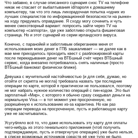
Что забавно, в случае описанного сценария снос TV на телефоне
никак не спасает от выбалтывания id/пароля к домашнему
компьютеру, так что это лишь лихорадочная попытка «одних из
лучших специалистов по информационной безопасности на рынке»
на ходу придумать оправдание. Я сходу могу сочинить и чуть
менее смехотворный вариант: попросить зайти через TV на
компьютер «саппорта», где уже заботливо открыта фишинговая
страница. Но и этот сценарий из серии ирландского вируса.
Конечно, с паранойей и заботливым обереганием меня от
использования моих денег в ГПБ зашкаливает — не далее как в
мае мне приходилось проходить квест с разблокировкой карты
после перекидывания денег на ВТБшный счёт через ВТБшный
сервис, когда внезапно потребовалось снять наличные (просто
ВТБшный банкомат физически ближе).
Девушка с мучительной настойчивостью (и для себя, думаю, но
отойти от скрипта не могла) требовала назвать три последние
операции по карте, которой я практически не пользовался, поэтому
не мог набрать нужное количество операций с пин-кодом. Это был
зарплатный «Мир», с которого я обычно сразу скидывал деньги на
нормальную Visa — в тот момент уже просроченную, но
разрешённую к использованию из-за карантина. Но как раз
операции перевода на просроченную, пусть и работающую карту
уже не засчитывались.
Усугубляло всё то, что даже использовать эту карту для оплаты
чего-нибудь из этого гениального приложения (чтоб получить
подтверждаемую, пусть и отвергнутую операцию) уже было нельзя,
в списке возможных источников средств её уже тупо не было.