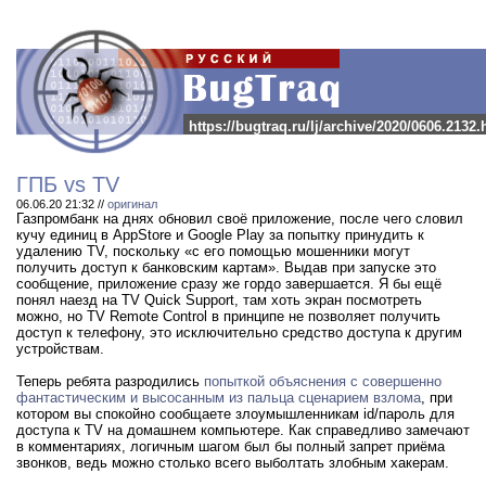
https://bugtraq.ru/lj/archive/2020/0606.2132.
ГПБ vs TV
06.06.20 21:32 //
оригинал
Газпромбанк на днях обновил своё приложение, после чего словил
кучу единиц в AppStore и Google Play за попытку принудить к
удалению TV, поскольку «с его помощью мошенники могут
получить доступ к банковским картам». Выдав при запуске это
сообщение, приложение сразу же гордо завершается. Я бы ещё
понял наезд на TV Quick Support, там хоть экран посмотреть
можно, но TV Remote Control в принципе не позволяет получить
доступ к телефону, это исключительно средство доступа к другим
устройствам.
Теперь ребята разродились
попыткой объяснения с совершенно
фантастическим и высосанным из пальца сценарием взлома
, при
котором вы спокойно сообщаете злоумышленникам id/пароль для
доступа к TV на домашнем компьютере. Как справедливо замечают
в комментариях, логичным шагом был бы полный запрет приёма
звонков, ведь можно столько всего выболтать злобным хакерам.