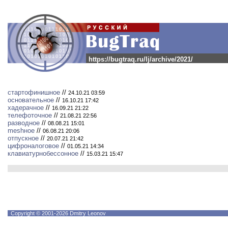
https://bugtraq.ru/lj/archive/2021/
стартофинишное
//
24.10.21 03:59
основательное
//
16.10.21 17:42
хадерачное
//
16.09.21 21:22
телефоточное
//
21.08.21 22:56
разводное
//
08.08.21 15:01
meshное
//
06.08.21 20:06
отпускное
//
20.07.21 21:42
цифроналоговое
//
01.05.21 14:34
клавиатурнобессонное
//
15.03.21 15:47
Copyright © 2001-2026 Dmitry Leonov