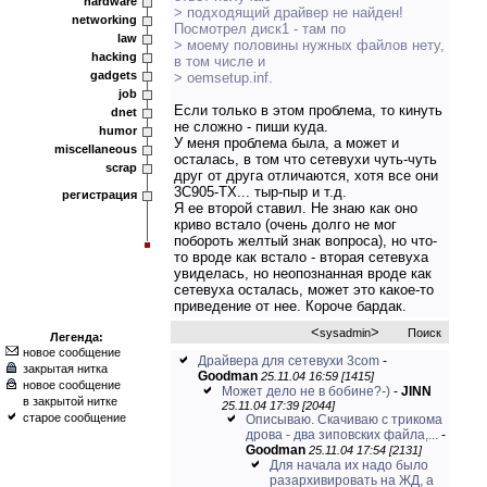
hardware
> подходящий драйвер не найден!
networking
Посмотрел диск1 - там по
law
> моему половины нужных файлов нету,
hacking
в том числе и
gadgets
> oemsetup.inf.
job
Если только в этом проблема, то кинуть
dnet
не сложно - пиши куда.
humor
У меня проблема была, а может и
miscellaneous
осталась, в том что сетевухи чуть-чуть
scrap
друг от друга отличаются, хотя все они
3С905-ТХ... тыр-пыр и т.д.
регистрация
Я ее второй ставил. Не знаю как оно
криво встало (очень долго не мог
побороть желтый знак вопроса), но что-
то вроде как встало - вторая сетевуха
увиделась, но неопознанная вроде как
сетевуха осталась, может это какое-то
приведение от нее. Короче бардак.
<
>
sysadmin
Поиск
Легенда:
новое сообщение
Драйвера для сетевухи 3com
-
закрытая нитка
Goodman
25.11.04 16:59 [1415]
новое сообщение
Может дело не в бобине?-)
-
JINN
в закрытой нитке
25.11.04 17:39 [2044]
старое сообщение
Описываю. Скачиваю с трикома
дрова - два зиповских файла,...
-
Goodman
25.11.04 17:54 [2131]
Для начала их надо было
разархивировать на ЖД, а