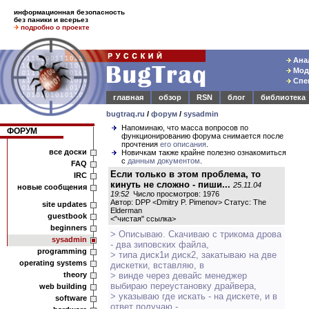
информационная безопасность
без паники и всерьез
подробно о проекте
Анал
Моде
Спец
главная
обзор
RSN
блог
библиотека
bugtraq.ru
/
форум
/
sysadmin
Напоминаю, что масса вопросов по
ФОРУМ
функционированию форума снимается после
прочтения
его описания
.
все доски
Новичкам также крайне полезно ознакомиться
с
данным документом
.
FAQ
Если только в этом проблема, то
IRC
кинуть не сложно - пиши...
25.11.04
новые сообщения
19:52
Число просмотров: 1976
Автор: DPP <Dmitry P. Pimenov> Статус: The
site updates
Elderman
guestbook
<
"чистая" ссылка
>
beginners
> Описываю. Скачиваю с трикома дрова
sysadmin
- два зиповских файла,
programming
> типа диск1и диск2, закатываю на две
operating systems
дискетки, вставляю, в
theory
> винде через девайс менеджер
выбираю переустановку драйвера,
web building
> указываю где искать - на дискете, и в
software
ответ получаю -