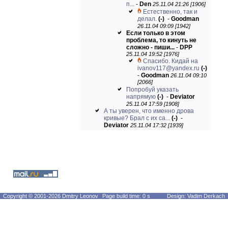
п...
-
Den
25.11.04 21:26 [1906]
Естественно, так и
делал.
(-)
-
Goodman
26.11.04 09:09 [1942]
Если только в этом
проблема, то кинуть не
сложно - пиши...
-
DPP
25.11.04 19:52 [1976]
Спасибо. Кидай на
ivanov117@yandex.ru
(-)
-
Goodman
26.11.04 09:10
[2066]
Попробуй указать
напрямую
(-)
-
Deviator
25.11.04 17:59 [1908]
А ты уверен, что именно дрова
кривые? Брал с их са...
(-)
-
Deviator
25.11.04 17:32 [1939]
Copyright © 2001-2026 Dmitry Leonov
Page build time: 0 s
Design: Vadim Derkach