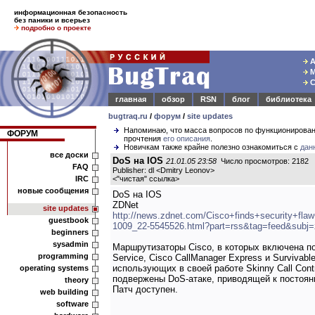
информационная безопасность
без паники и всерьез
подробно о проекте
А
М
С
главная
обзор
RSN
блог
библиотека
bugtraq.ru
/
форум
/
site updates
Напоминаю, что масса вопросов по функционирова
ФОРУМ
прочтения
его описания
.
Новичкам также крайне полезно ознакомиться с
дан
все доски
DoS на IOS
21.01.05 23:58
Число просмотров: 2182
FAQ
Publisher: dl <Dmitry Leonov>
IRC
<
"чистая" ссылка
>
новые сообщения
DoS на IOS
ZDNet
site updates
http://news.zdnet.com/Cisco+finds+security+flaw
guestbook
1009_22-5545526.html?part=rss&tag=feed&subj
beginners
sysadmin
Маршрутизаторы Cisco, в которых включена п
programming
Service, Cisco CallManager Express и Survivabl
использующих в своей работе Skinny Call Contr
operating systems
подвержены DoS-атаке, приводящей к постоян
theory
Патч доступен.
web building
software