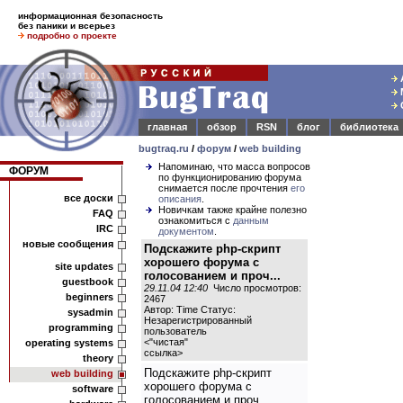
информационная безопасность
без паники и всерьез
подробно о проекте
главная
обзор
RSN
блог
библиотека
bugtraq.ru
/
форум
/
web building
Напоминаю, что масса вопросов
ФОРУМ
по функционированию форума
снимается после прочтения
его
все доски
описания
.
Новичкам также крайне полезно
FAQ
ознакомиться с
данным
IRC
документом
.
новые сообщения
Подскажите php-скрипт
хорошего форума с
site updates
голосованием и проч...
guestbook
29.11.04 12:40
Число просмотров:
beginners
2467
Автор: Time Статус:
sysadmin
Незарегистрированный
programming
пользователь
<
"чистая"
operating systems
ссылка
>
theory
Подскажите php-скрипт
web building
хорошего форума с
software
голосованием и проч.