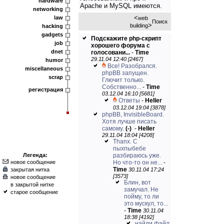
hardware
Apache и MySQL имеются.
networking
<
law
web
Поиск
>
building
hacking
gadgets
Подскажите php-скрипт
job
хорошего форума с
dnet
голосовани...
-
Time
29.11.04 12:40 [2467]
humor
Все! Разобрался.
miscellaneous
phpBB запущен.
scrap
Глючит только.
Собственно...
-
Time
регистрация
03.12.04 16:10 [5681]
Ответы
-
Heller
03.12.04 19:04 [3878]
phpBB, InvisibleBoard.
Хотя лучше писать
самому.
(-)
-
Heller
29.11.04 18:04 [4208]
Thanx. С
пыхпыбебе
Легенда:
разбираюсь уже.
новое сообщение
Но что-то он не...
-
Time
закрытая нитка
30.11.04 17:24
[3573]
новое сообщение
Блин, вот
в закрытой нитке
замучал. Не
старое сообщение
пойму, то ли
это мускул, то...
-
Time
30.11.04
18:38 [4192]
найди файл