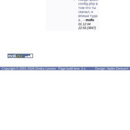
config.php в
том что ты
скачал, и
впиши туда
в...
-
mofo
01.12.04
22:59 [3847]
Copyright © 2001-2026 Dmitry Leonov
Page build time: 0 s
Design: Vadim Derkach