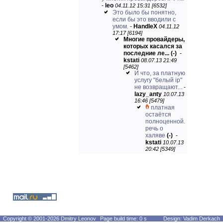
-
leo
04.11.12 15:31 [6532]
Это было бы понятно,
если бы это вводили с
умом.
-
HandleX
04.11.12
17:17 [6194]
Многие провайдеры,
которых касался за
последние ле...
(-)
-
kstati
08.07.13 21:49
[5462]
И что, за платную
услугу "белый ip"
не возвращают...
-
lazy_anty
10.07.13
16:46 [5479]
платная
остаётся
полноценной.
речь о
халяве
(-)
-
kstati
10.07.13
20:42 [5349]
Copyright © 2001-2026 Dmitry Leonov
Page build time: 0 s
Design: Vadim Derkach