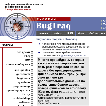
информационная безопасность
без паники и всерьез
подробно о проекте
Ан
Мо
Сп
главная
обзор
RSN
блог
библиотека
bugtraq.ru
/
форум
/
networking
Напоминаю, что масса вопросов по
ФОРУМ
функционированию форума снимается
после прочтения
его описания
.
все доски
Новичкам также крайне полезно
ознакомиться с
данным документом
.
FAQ
Многие провайдеры, которых
IRC
касался за последние лет этак
новые сообщения
пять резко перешли на серые
site updates
адреса без предупреждения.
Для примера лови троицу. При
guestbook
этом всякие-там
beginners
дополнительные движения по
sysadmin
сохранению белого адреса —
programming
потеря финансов за его оплату.
operating systems
Жёстко, факт
08.07.13 21:49
Число
theory
просмотров: 5462
Автор: kstati <Евгений Борисов> Статус:
web building
Elderman
software
<
"чистая" ссылка
>