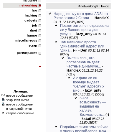
hardware
networking
<
>
networking
Поиск
law
Народ, есть у кого дома ADSL от
hacking
Ростелекома? Стали...
-
HandleX
gadgets
04.11.12 14:38 [4097]
job
Посмотрите, не подешевела
ли у Вашего прова доп.
dnet
услуга...
-
lazy_anty
08.07.13
humor
12:34 [5057]
miscellaneous
Там написано просто
scrap
"динамический адрес" или
"дина...
(-)
-
Den
05.11.12 02:14
регистрация
[6379]
Высянилось, что
ростелеком выдаёт
частные динамиче...
-
HandleX
05.11.12 14:22
[7117]
А с фига ли он
вообще выдает
"белые" адреса? У
мно...
-
lazy_anty
Легенда:
08.07.13 12:43 [5556]
новое сообщение
была
закрытая нитка
возможность —
новое сообщение
выдавал на
в закрытой нитке
халяву.
старое сообщение
Возможность...
(-)
-
kstati
08.07.13
21:50 [5527]
Подобные симптомы сейчас
у многих провайдеров. IPv4...