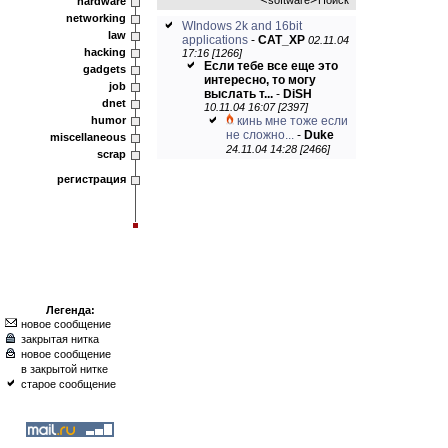
software
Поиск
hardware
networking
WIndows 2k and 16bit
law
applications
-
CAT_XP
02.11.04
hacking
17:16 [1266]
Если тебе все еще это
gadgets
интересно, то могу
job
выслать т...
-
DiSH
dnet
10.11.04 16:07 [2397]
humor
кинь мне тоже если
не сложно...
-
Duke
miscellaneous
24.11.04 14:28 [2466]
scrap
регистрация
Легенда:
новое сообщение
закрытая нитка
новое сообщение
в закрытой нитке
старое сообщение