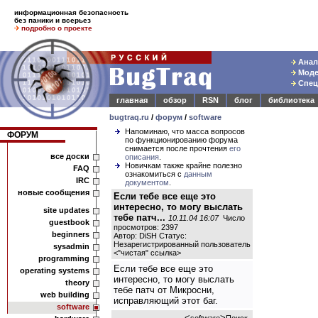
информационная безопасность
без паники и всерьез
подробно о проекте
Анали
Модел
Спец
главная
обзор
RSN
блог
библиотека
bugtraq.ru
/
форум
/
software
Напоминаю, что масса вопросов
ФОРУМ
по функционированию форума
снимается после прочтения
его
все доски
описания
.
Новичкам также крайне полезно
FAQ
ознакомиться с
данным
IRC
документом
.
новые сообщения
Если тебе все еще это
интересно, то могу выслать
site updates
тебе патч...
10.11.04 16:07
Число
guestbook
просмотров: 2397
beginners
Автор: DiSH Статус:
Незарегистрированный пользователь
sysadmin
<
"чистая" ссылка
>
programming
Если тебе все еще это
operating systems
интересно, то могу выслать
theory
тебе патч от Микросни,
web building
исправляющий этот баг.
software
<
>