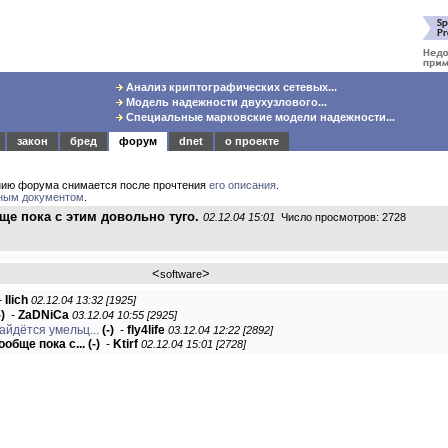
Анализ криптографических сетевых...
Модель надежности двухузлового...
Специальные марковские модели надежности...
закон
бред
форум
dnet
о проекте
нию форума снимается после прочтения
его описания
.
ным документом
.
ще пока с этим довольно туго.
02.12.04 15:01
Число просмотров: 2728
<
>
software
-
Ilich
02.12.04 13:32 [1925]
-)
-
ZaDNiCa
03.12.04 10:55 [2925]
айдётся умельц...
(-)
-
fly4life
03.12.04 12:22 [2892]
обще пока с...
(-)
-
Ktirf
02.12.04 15:01 [2728]