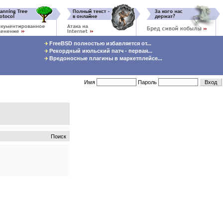
FreeBSD полностью избавляется от...
Рекордный июльский патч - первая...
Вредоносные плагины в маркетплейсе...
Имя
Пароль
Поиск