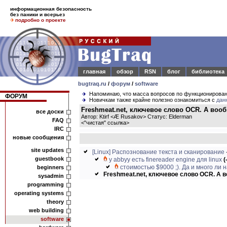
информационная безопасность
без паники и всерьез
подробно о проекте
главная
обзор
RSN
блог
библиотека
bugtraq.ru
/
форум
/
software
Напоминаю, что масса вопросов по функционирова
ФОРУМ
Новичкам также крайне полезно ознакомиться с
дан
Freshmeat.net, ключевое слово OCR. А вооб
все доски
Автор: Ktirf <Æ Rusakov> Статус: Elderman
FAQ
<
"чистая" ссылка
>
IRC
новые сообщения
site updates
[Linux] Распознование текста и сканирование
guestbook
у abbyy есть finereader engine для linux
(
стоимостью $9000 ;). Да и много ли н
beginners
Freshmeat.net, ключевое слово OCR. А во
sysadmin
programming
operating systems
theory
web building
software