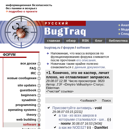
информационная безопасность
без паники и всерьез
подробно о проекте
Анали
Модел
Спец
главная
обзор
RSN
блог
библиотека
bugtraq.ru
/
форум
/
software
Напоминаю, что масса вопросов по
ФОРУМ
функционированию форума снимается
после прочтения
его описания
.
все доски
Новичкам также крайне полезно
ознакомиться с
данным документом
.
FAQ
+1. Конечно, это не каспер, лечит
IRC
плохо, но отлавливает заправски.
новые сообщения
29.08.07 12:38
Число просмотров: 3820
Автор: J'JF <Dmytro Volhushyn> Статус:
site updates
Elderman
guestbook
<
"чистая" ссылка
>
beginners
sysadmin
<
>
software
Поиск
programming
Присоветуйте антивирь
-
void
operating systems
29.08.07 03:15 [2211]
theory
а так - из всех аверов в
которыми сталкивался - ше...
(-)
web building
-
noonv
30.08.07 16:53 [3436]
software
а как же NOD32?
(-)
-
DamNet