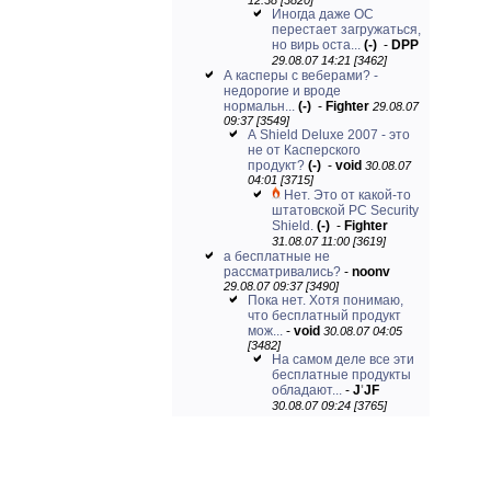
12:38 [3820]
Иногда даже ОС
перестает загружаться,
но вирь оста...
(-)
-
DPP
29.08.07 14:21 [3462]
А касперы с веберами? -
недорогие и вроде
нормальн...
(-)
-
Fighter
29.08.07
09:37 [3549]
А Shield Deluxe 2007 - это
не от Касперского
продукт?
(-)
-
void
30.08.07
04:01 [3715]
Нет. Это от какой-то
штатовской PC Security
Shield.
(-)
-
Fighter
31.08.07 11:00 [3619]
а бесплатные не
рассматривались?
-
noonv
29.08.07 09:37 [3490]
Пока нет. Хотя понимаю,
что бесплатный продукт
мож...
-
void
30.08.07 04:05
[3482]
На самом деле все эти
бесплатные продукты
обладают...
-
J
'
JF
30.08.07 09:24 [3765]