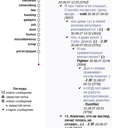
hardware
29.08.07 12:25 [3762]
networking
Я про такое и не слышал...
Спасибо посмотрю. Цена,
law
вроде...
-
void
30.08.07 04:00
hacking
[3697]
gadgets
оно даже тут в левой
job
колонке регулярно
рекламируется :)
(-)
-
dl
dnet
30.08.07 14:32 [3616]
humor
Ага, я даже купил ;)
miscellaneous
Себе. Домой.
(-)
-
J
'
JF
scrap
30.08.07 09:22 [3761]
И как
регистрация
сравнительные
впечатления?
(-)
-
Fighter
30.08.07 22:06
[3594]
Дык я сперва
сравнивал -
потом покупал :)
-
J
'
JF
31.08.07
00:31 [3734]
я НОД поставил
Легенда:
на работе,
новое сообщение
корпоративную...
закрытая нитка
весьма доволен
новое сообщение
-
DamNet
в закрытой нитке
31.08.07 00:01
старое сообщение
[3756]
+1. Конечно, это не каспер,
лечит плохо, но
отлавл...
(-)
-
J
'
JF
29.08.07