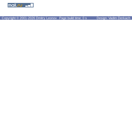
Copyright © 2001-2026 Dmitry Leonov
Page build time: 0 s
Design: Vadim Derkach