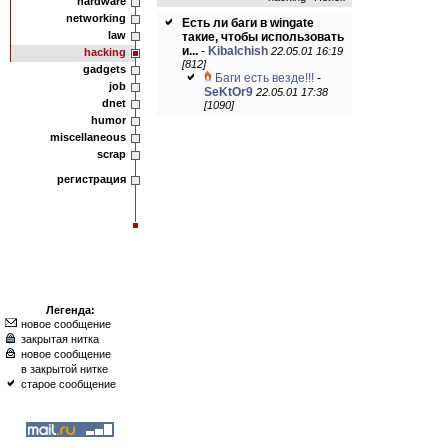
hardware
networking
Есть ли баги в wingate
law
такие, чтобы использовать
и...
-
Kibalchish
22.05.01 16:19
hacking
[812]
gadgets
Баги есть везде!!!
-
job
SeKtOr9
22.05.01 17:38
dnet
[1090]
humor
miscellaneous
scrap
регистрация
Легенда:
новое сообщение
закрытая нитка
новое сообщение
в закрытой нитке
старое сообщение