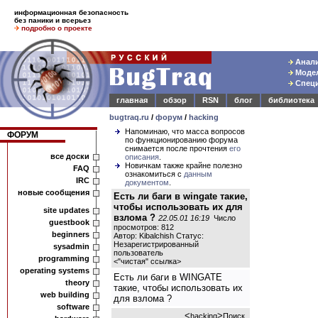
информационная безопасность
без паники и всерьез
подробно о проекте
Анали
Модел
Специ
главная
обзор
RSN
блог
библиотека
bugtraq.ru
/
форум
/
hacking
Напоминаю, что масса вопросов
ФОРУМ
по функционированию форума
снимается после прочтения
его
все доски
описания
.
Новичкам также крайне полезно
FAQ
ознакомиться с
данным
IRC
документом
.
новые сообщения
Есть ли баги в wingate такие,
чтобы использовать их для
site updates
взлома ?
22.05.01 16:19
Число
guestbook
просмотров: 812
beginners
Автор:
Kibalchish
Статус:
Незарегистрированный
sysadmin
пользователь
programming
<
"чистая" ссылка
>
operating systems
Есть ли баги в WINGATE
theory
такие, чтобы использовать их
web building
для взлома ?
software
<
>
hacking
Поиск