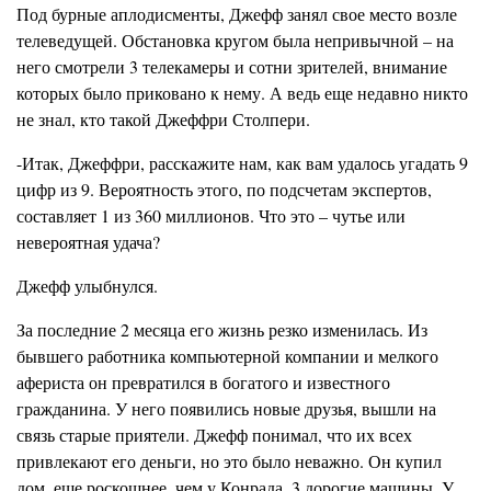
Под бурные аплодисменты, Джефф занял свое место возле
телеведущей. Обстановка кругом была непривычной – на
него смотрели 3 телекамеры и сотни зрителей, внимание
которых было приковано к нему. А ведь еще недавно никто
не знал, кто такой Джеффри Столпери.
-Итак, Джеффри, расскажите нам, как вам удалось угадать 9
цифр из 9. Вероятность этого, по подсчетам экспертов,
составляет 1 из 360 миллионов. Что это – чутье или
невероятная удача?
Джефф улыбнулся.
За последние 2 месяца его жизнь резко изменилась. Из
бывшего работника компьютерной компании и мелкого
афериста он превратился в богатого и известного
гражданина. У него появились новые друзья, вышли на
связь старые приятели. Джефф понимал, что их всех
привлекают его деньги, но это было неважно. Он купил
дом, еще роскошнее, чем у Конрада, 3 дорогие машины. У