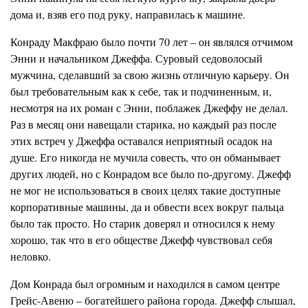
дома и, взяв его под руку, направилась к машине.
Конраду Макфраю было почти 70 лет – он являлся отчимом
Энни и начальником Джеффа. Суровый седоволосый
мужчина, сделавший за свою жизнь отличную карьеру. Он
был требовательным как к себе, так и подчиненным, и,
несмотря на их роман с Энни, поблажек Джеффу не делал.
Раз в месяц они навещали старика, но каждый раз после
этих встреч у Джеффа оставался неприятный осадок на
душе. Его никогда не мучила совесть, что он обманывает
других людей, но с Конрадом все было по-другому. Джефф
не мог не использоваться в своих целях такие доступные
корпоративные машины, да и обвести всех вокруг пальца
было так просто. Но старик доверял и относился к нему
хорошо, так что в его обществе Джефф чувствовал себя
неловко.
Дом Конрада был огромным и находился в самом центре
Грейс-Авеню – богатейшего района города. Джефф слышал,