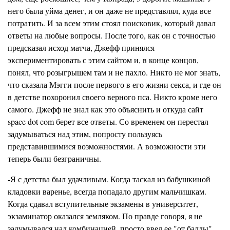
него была уйма денег, и он даже не представлял, куда все
потратить. И за всем этим стоял поисковик, который давал
ответы на любые вопросы. После того, как он с точностью
предсказал исход матча, Джефф принялся
экспериментировать с этим сайтом и, в конце концов,
понял, что розыгрышем там и не пахло. Никто не мог знать,
что сказала Мэгги после первого в его жизни секса, и где он
в детстве похоронил своего верного пса. Никто кроме него
самого. Джефф не знал как это объяснить и откуда сайт
space dot com берет все ответы. Со временем он перестал
задумываться над этим, попросту пользуясь
представившимися возможностями. А возможности эти
теперь были безграничны.
-Я с детства был удачливым. Когда таскал из бабушкиной
кладовки варенье, всегда попадало другим мальчишкам.
Когда сдавал вступительные экзамены в университет,
экзаминатор оказался земляком. По правде говоря, я не
задумывался над комбинацией, просто ввел ее "от балды"…