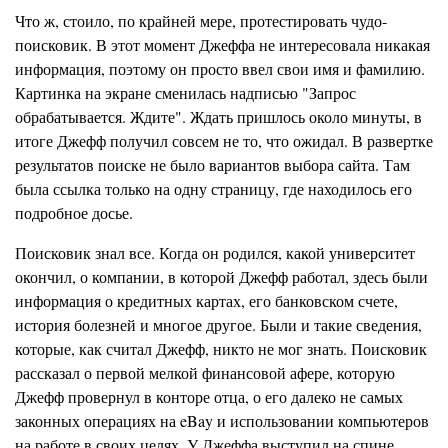
Что ж, стоило, по крайней мере, протестировать чудо-
поисковик. В этот момент Джеффа не интересовала никакая
информация, поэтому он просто ввел свои имя и фамилию.
Картинка на экране сменилась надписью "Запрос
обрабатывается. Ждите". Ждать пришлось около минуты, в
итоге Джефф получил совсем не то, что ожидал. В развертке
результатов поиске не было вариантов выбора сайта. Там
была ссылка только на одну страницу, где находилось его
подробное досье.
Поисковик знал все. Когда он родился, какой университет
окончил, о компании, в которой Джефф работал, здесь были
информация о кредитных картах, его банковском счете,
история болезней и многое другое. Были и такие сведения,
которые, как считал Джефф, никто не мог знать. Поисковик
рассказал о первой мелкой финансовой афере, которую
Джефф провернул в конторе отца, о его далеко не самых
законных операциях на eBay и использовании компьютеров
на работе в своих целях. У Джеффа выступил на спине