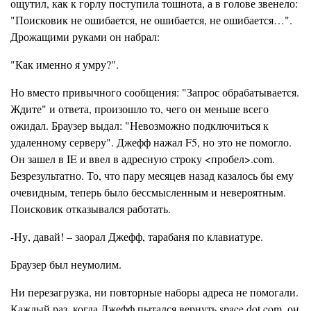
ощутил, как к горлу поступила тошнота, а в голове звенело:
"Поисковик не ошибается, не ошибается, не ошибается…".
Дрожащими руками он набрал:
"Как именно я умру?".
Но вместо привычного сообщения: "Запрос обрабатывается.
Ждите" и ответа, произошло то, чего он меньше всего
ожидал. Браузер выдал: "Невозможно подключиться к
удаленному серверу". Джефф нажал F5, но это не помогло.
Он зашел в IE и ввел в адресную строку <пробел>.com.
Безрезультатно. То, что пару месяцев назад казалось бы ему
очевидным, теперь было бессмысленным и невероятным.
Поисковик отказывался работать.
-Ну, давай! – заорал Джефф, тарабаня по клавиатуре.
Браузер был неумолим.
Ни перезагрузка, ни повторные наборы адреса не помогали.
Каждый раз, когда Джефф пытался вернуть space dot com, он