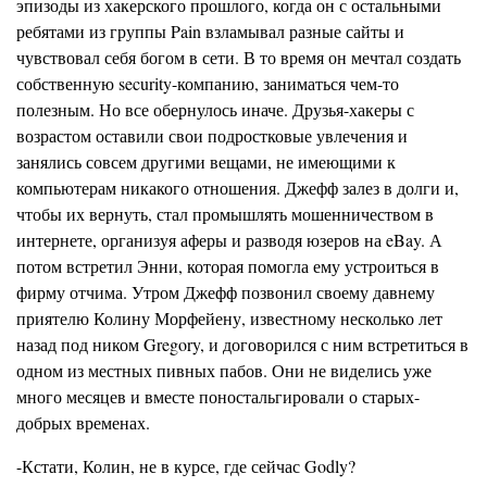
эпизоды из хакерского прошлого, когда он с остальными
ребятами из группы Pain взламывал разные сайты и
чувствовал себя богом в сети. В то время он мечтал создать
собственную security-компанию, заниматься чем-то
полезным. Но все обернулось иначе. Друзья-хакеры с
возрастом оставили свои подростковые увлечения и
занялись совсем другими вещами, не имеющими к
компьютерам никакого отношения. Джефф залез в долги и,
чтобы их вернуть, стал промышлять мошенничеством в
интернете, организуя аферы и разводя юзеров на eBay. А
потом встретил Энни, которая помогла ему устроиться в
фирму отчима. Утром Джефф позвонил своему давнему
приятелю Колину Морфейену, известному несколько лет
назад под ником Gregory, и договорился с ним встретиться в
одном из местных пивных пабов. Они не виделись уже
много месяцев и вместе поностальгировали о старых-
добрых временах.
-Кстати, Колин, не в курсе, где сейчас Godly?