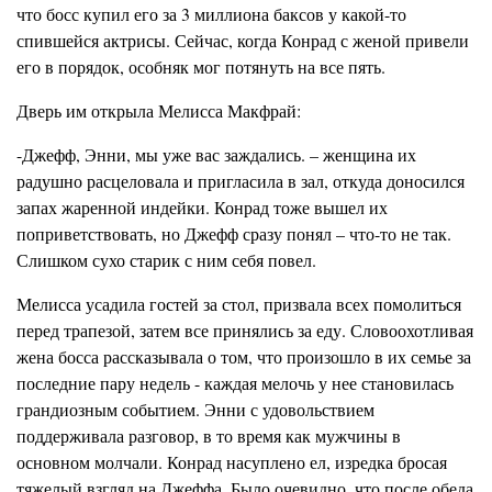
что босс купил его за 3 миллиона баксов у какой-то
спившейся актрисы. Сейчас, когда Конрад с женой привели
его в порядок, особняк мог потянуть на все пять.
Дверь им открыла Мелисса Макфрай:
-Джефф, Энни, мы уже вас заждались. – женщина их
радушно расцеловала и пригласила в зал, откуда доносился
запах жаренной индейки. Конрад тоже вышел их
поприветствовать, но Джефф сразу понял – что-то не так.
Слишком сухо старик с ним себя повел.
Мелисса усадила гостей за стол, призвала всех помолиться
перед трапезой, затем все принялись за еду. Словоохотливая
жена босса рассказывала о том, что произошло в их семье за
последние пару недель - каждая мелочь у нее становилась
грандиозным событием. Энни с удовольствием
поддерживала разговор, в то время как мужчины в
основном молчали. Конрад насуплено ел, изредка бросая
тяжелый взгляд на Джеффа. Было очевидно, что после обеда