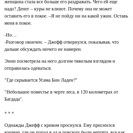
женщина стала все больше его раздражать. Чего ей еще
надо? Денег – куры не клюют. Почему она не может
оставить его в покое. –Я не пойду ни на какой ужин. Оставь
меня в покое.
-Но…
-Разговор окончен. – Джефф отвернулся, показывая, что
дальше обсуждать ничего не намерен.
Энни посмотрела на него долгим тяжелым взглядом и
отправилась одеваться.
"Где скрывается Усама Бин Ладен?"
"Небольшое поместье в черте леса, в 120 километрах от
Багдада".
* * *
Однажды Джефф с криком проснулся. Ему приснился
кошмар, где он попал в ад и повсюду были чертята, все как