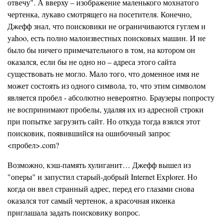
отвечу". А вверху – изображение маленького мохнатого
чертенка, лукаво смотрящего на посетителя. Конечно,
Джефф знал, что поисковики не ограничиваются гуглем и
yahoo, есть полно малоизвестных поисковых машин. И не
было бы ничего примечательного в том, на котором он
оказался, если бы не одно но – адреса этого сайта
существовать не могло. Мало того, что доменное имя не
может состоять из одного символа, то, что этим символом
является пробел - абсолютно невероятно. Браузеры попросту
не воспринимают пробелы, удаляя их из адресной строки
при попытке загрузить сайт. Но откуда тогда взялся этот
поисковик, появившийся на ошибочный запрос
<пробел>.com?
Возможно, кэш-память хулиганит… Джефф вышел из
"оперы" и запустил старый-добрый Internet Explorer. Но
когда он ввел странный адрес, перед его глазами снова
оказался тот самый чертенок, а красочная иконка
приглашала задать поисковику вопрос.