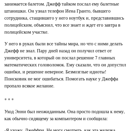
занимается балетом. Джефф тайком послал ему балетные
штанишки. Он узнал телефон Иена Гранто, бывшего
сотрудника, стащившего у него ноутбук и, представившись
полицейским, объяснил, что все знает и ждет его завтра в
полицейском участке.
У него в руках были все тайны мира, но что с ними делать
Джефф не знал. Пару дней назад он получил ответ от
университета, в который он послал решение 7 главных
математических головоломок. Ему сказали, что он допустил
ошибки, и решение неверное. Безмозглые идиоты!
Поисковик не мог ошибаться. Помогать науке у Джеффа
пропало всякое желание.
* * *
Уход Энни был неожиданным. Она просто подошла к нему,
как обычно сидящему за компьютером и сообщила:
-Я ухожу, Джеффри. Не могу смотреть, как эта железка