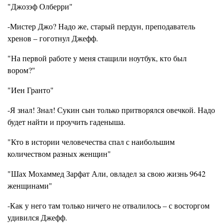
"Джозэф Олберри"
-Мистер Джо? Надо же, старый пердун, преподаватель
хренов – гоготнул Джефф.
"На первой работе у меня стащили ноутбук, кто был
вором?"
"Иен Гранто"
-Я знал! Знал! Сукин сын только притворялся овечкой. Надо
будет найти и проучить гаденыша.
"Кто в истории человечества спал с наибольшим
количеством разных женщин"
"Шах Мохаммед Зарфат Али, овладел за свою жизнь 9642
женщинами"
-Как у него там только ничего не отвалилось – с восторгом
удивился Джефф.