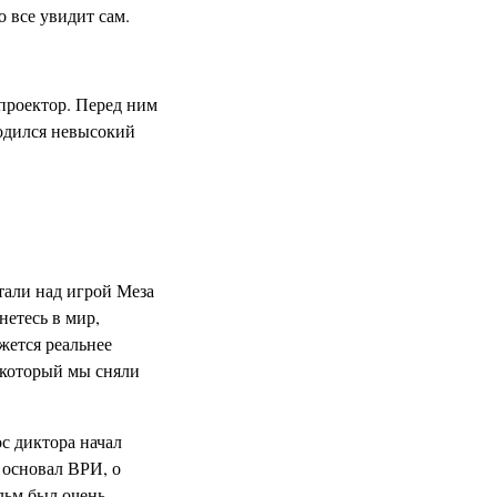
 все увидит сам.
проектор. Перед ним
ходился невысокий
отали над игрой Меза
нетесь в мир,
жется реальнее
 который мы сняли
ос диктора начал
 основал ВРИ, о
льм был очень