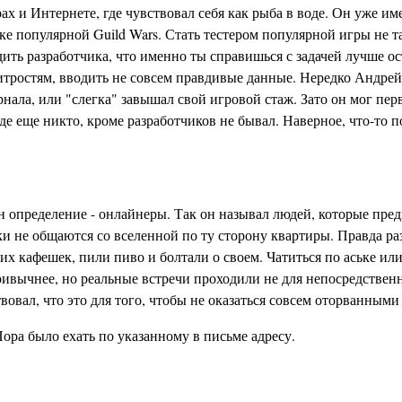
х и Интернете, где чувствовал себя как рыба в воде. Он уже им
ке популярной Guild Wars. Стать тестером популярной игры не т
ить разработчика, что именно ты справишься с задачей лучше о
итростям, вводить не совсем правдивые данные. Нередко Андрей
ала, или "слегка" завышал свой игровой стаж. Зато он мог пер
де еще никто, кроме разработчиков не бывал. Наверное, что-то
н определение - онлайнеры. Так он называл людей, которые пре
 не общаются со вселенной по ту сторону квартиры. Правда раз
их кафешек, пили пиво и болтали о своем. Чатиться по аське ил
ивычнее, но реальные встречи проходили не для непосредствен
вовал, что это для того, чтобы не оказаться совсем оторванными
ора было ехать по указанному в письме адресу.