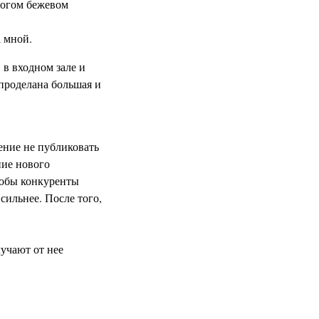
рогом бежевом
а мной.
 в входном зале и
 проделана большая и
ение не публиковать
ние нового
тобы конкуренты
сильнее. После того,
лучают от нее