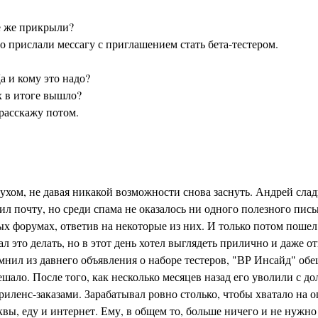
е же прикрыли?
о прислали мессагу с приглашением стать бета-тестером.
 и кому это надо?
х в итоге вышло?
 расскажу потом.
хом, не давая никакой возможности снова заснуть. Андрей слад
л почту, но среди спама не оказалось ни одного полезного пись
х форумах, ответив на некоторые из них. И только потом поше
л это делать, но в этот день хотел выглядеть прилично и даже о
нил из давнего объявления о наборе тестеров, "ВР Инсайд" об
шало. После того, как несколько месяцев назад его уволили с д
иленс-заказами. Зарабатывал ровно столько, чтобы хватало на о
ы, еду и интернет. Ему, в общем то, больше ничего и не нужно