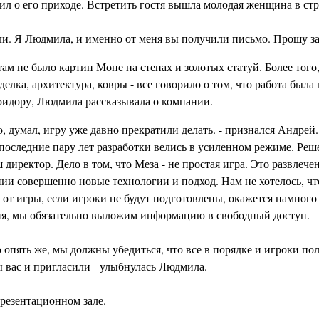
ил о его приходе. Встретить гостя вышла молодая женщина в ст
ли. Я Людмила, и именно от меня вы получили письмо. Прошу з
ам не было картин Моне на стенах и золотых статуй. Более того,
елка, архитектура, ковры - все говорило о том, что работа была
ридору, Людмила рассказывала о компании.
, думал, игру уже давно прекратили делать. - признался Андрей.
 последние пару лет разработки велись в усиленном режиме. Реш
иректор. Дело в том, что Меза - не простая игра. Это развлече
нии совершенно новые технологии и подход. Нам не хотелось, ч
т от игры, если игроки не будут подготовлены, окажется намного 
ния, мы обязательно выложим информацию в свободный доступ.
о опять же, мы должны убедиться, что все в порядке и игроки по
ы вас и пригласили - улыбнулась Людмила.
презентационном зале.