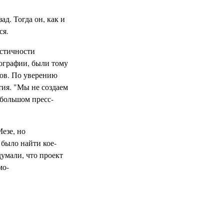
ад. Тогда он, как и
ся.
истичности
ографии, были тому
ров. По уверению
тия. "Мы не создаем
ебольшом пресс-
езе, но
 было найти кое-
думали, что проект
мо-