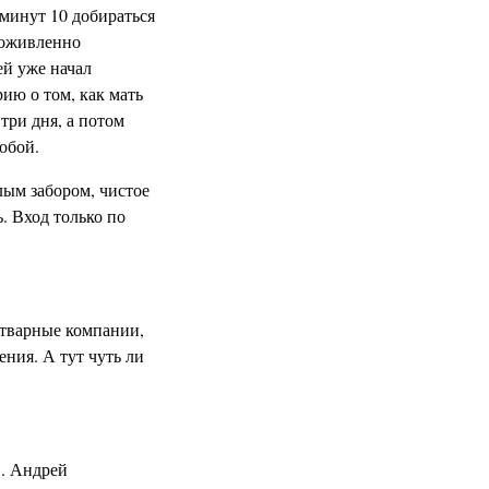
 минут 10 добираться
 оживленно
ей уже начал
ию о том, как мать
три дня, а потом
собой.
ым забором, чистое
. Вход только по
фтварные компании,
ния. А тут чуть ли
". Андрей