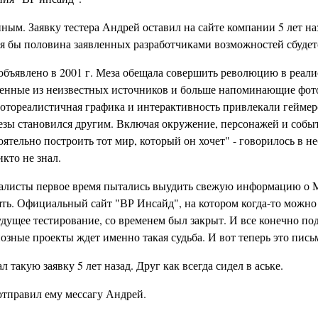
ным. Заявку тестера Андрей оставил на сайте компании 5 лет наз
хотя бы половина заявленных разработчиками возможностей сбудет
объявлено в 2001 г. Меза обещала совершить революцию в реал
ченные из неизвестных источников и больше напоминающие фот
отореалистичная графика и интерактивность привлекали гейме
езы становился другим. Включая окружение, персонажей и собы
ятельно построить тот мир, который он хочет" - говорилось в н
икто не знал.
алисты первое время пытались выудить свежую информацию о М
ять. Официальный сайт "ВР Инсайд", на котором когда-то можно
удущее тестирование, со временем был закрыт. И все конечно по
зные проекты ждет именно такая судьба. И вот теперь это пись
такую заявку 5 лет назад. Друг как всегда сидел в аське.
отправил ему мессагу Андрей.