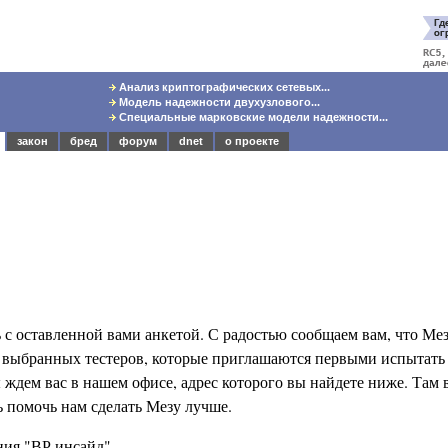
Анализ криптографических сетевых...
Модель надежности двухузлового...
Специальные марковские модели надежности...
закон
бред
форум
dnet
о проекте
с оставленной вами анкетой. С радостью сообщаем вам, что Мез
0 выбранных тестеров, которые приглашаются первыми испытать 
 ждем вас в нашем офисе, адрес которого вы найдете ниже. Там 
сь помочь нам сделать Мезу лучше.
ия "ВР инсайд".