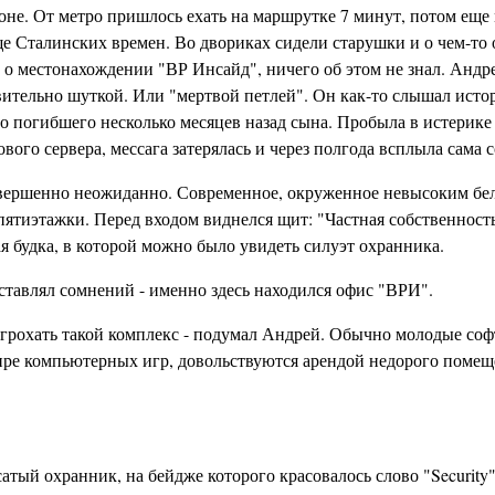
оне. От метро пришлось ехать на маршрутке 7 минут, потом еще
ще Сталинских времен. Во двориках сидели старушки и о чем-то
л о местонахождении "ВР Инсайд", ничего об этом не знал. Андр
вительно шуткой. Или "мертвой петлей". Он как-то слышал истор
о погибшего несколько месяцев назад сына. Пробыла в истерике 
ового сервера, мессага затерялась и через полгода всплыла сама 
вершенно неожиданно. Современное, окруженное невысоким бел
пятиэтажки. Перед входом виднелся щит: "Частная собственность
я будка, в которой можно было увидеть силуэт охранника.
оставлял сомнений - именно здесь находился офис "ВРИ".
тгрохать такой комплекс - подумал Андрей. Обычно молодые со
ире компьютерных игр, довольствуются арендой недорого помеще
сатый охранник, на бейдже которого красовалось слово "Security