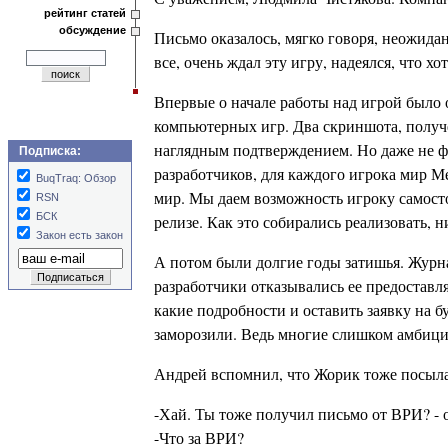
рейтинг статей
обсуждение
Письмо оказалось, мягко говоря, неожидан
все, очень ждал эту игру, надеялся, что 
Впервые о начале работы над игрой было 
компьютерных игр. Два скриншота, полу
наглядным подтверждением. Но даже не ф
Подписка:
разработчиков, для каждого игрока мир М
BuqTraq: Обзор
мир. Мы даем возможность игроку самосто
RSN
БСК
релизе. Как это собирались реализовать, н
Закон есть закон
А потом были долгие годы затишья. Журн
разработчики отказывались ее предоставл
какие подробности и оставить заявку на б
заморозили. Ведь многие слишком амбицио
Андрей вспомнил, что Жорик тоже посылал 
-Хай. Ты тоже получил письмо от ВРИ? - 
-Что за ВРИ?