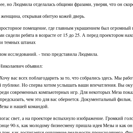
е, но Людмила отделалась общими фразами, уверяя, что он скоро
а женщина, открывая обитую кожей дверь.
просторное помещение, где главным украшением был огромный 
ыми сидели ребята в возрасте от 15 до 25. А перед проектором на
 и темных штанах
лом исследований. - тихо представила Людмила.
 Николаевич объявил:
Хочу вас всех поблагодарить за то, что собрались здесь. Мы раб
ой публике. Но сперва хотим услышать ваши впечатления. Вы оку
среди современных компьютерных игр. Для некоторых Меза пока
предсказать, чем это для вас обернется. Документальный фильм,
 Мезы и нашей командой.
 погас свет, а на проекторе вспыхнуло изображение. Громкий гол
конце 90-х, как молодому бизнесмену пришла идея Мезы и как он
и том, как достигается ощущение реальности происходящего. Фи