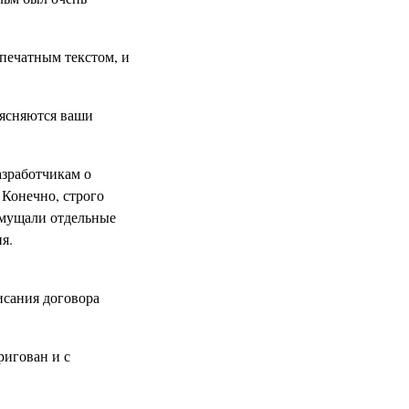
 печатным текстом, и
бъясняются ваши
азработчикам о
 Конечно, строго
смущали отдельные
я.
писания договора
ригован и с