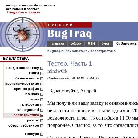
информационная безопасность
без паники и всерьез
подробно о проекте
главная
обзор
RSN
блог
библиотека
bugtraq.ru
/
библиотека
/
беллетристика
БИБЛИОТЕКА
Тестер. Часть 1
вход в библиотеку
mindw0rk
книги
безопасность
Опубликовано: dl, 10.01.06 04:05
программирование
криптография
"Здравствуйте, Андрей,
internals
www
Мы получили вашу заявку и ознакомились 
телефония
бета-тестирования и вы стали одним из 2
underground
беллетристика
возможности игры. 13 сентября в 11:00 мы
разное
подробнее. Спасибо, за то, что согласили
обзор: избранное
конкурс
С уважением, Людмила Чистякова. Компан