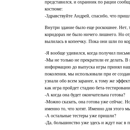
представился, и охранник по рации сообщ
костюме:
-Здравствуйте Андрей, спасибо, что приш
Внутри здание было еще роскошнее. Нет, т
коридорах не было ничего лишнего. Но отд
вылилась в копеечку. Пока они шли по ко
-Я вообще удивился, когда получил письмо
-Мы не только не прекратили ее делать. В
информацию до выпуска игры принял наш д
поколения, мы использовали при ее созда
узнали обо всем заранее, к тому же эффек
как игра пройдет стадию бета-тестирова
-А когда она будет окончательна готова?
-Можно сказать, она готова уже сейчас. Н
именно то, что хотят. Именно для этого м
-А остальные тестеры уже пришли?
-Да, большинство уже здесь и ждут нас в 