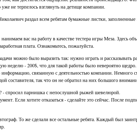
 уже не терпелось взглянуть на детище компании.
г Николаевич раздал всем ребятам бумажные листки, заполненные
ы нанимаем вас на работу в качестве тестера игры Меза. Здесь о
 заработная плата. Ознакомьтесь, пожалуйста.
задачи можно было выразить так: нужно играть и рассказывать р
ую неделю - 200$, что для такой работы было невероятно щедро.
ю информацию, связанную с деятельностью компании. Немного 
ой составителя, так что он не обратил на них большого внимани
те? - спросил парнишка с непослушной рыжей шевелюрой.
умент. Если хотите отказаться - сделайте это сейчас. После под
втограф. То же сделали все остальные ребята. Каждый был заинт
ир.