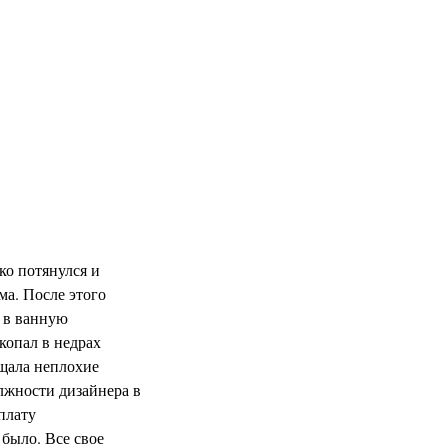
ко потянулся и
ма. После этого
л в ванную
ткопал в недрах
ещала неплохие
олжности дизайнера в
плату
 было. Все свое