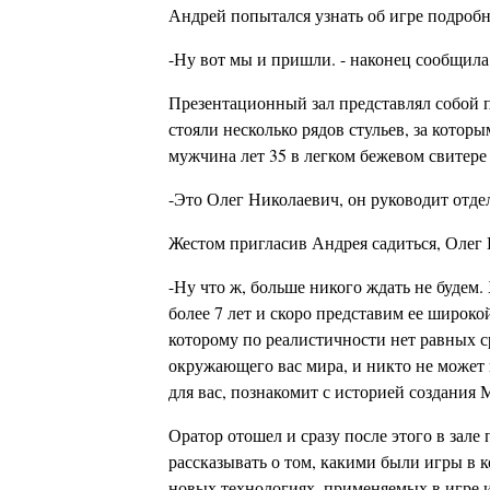
Андрей попытался узнать об игре подробне
-Ну вот мы и пришли. - наконец сообщил
Презентационный зал представлял собой 
стояли несколько рядов стульев, за котор
мужчина лет 35 в легком бежевом свитере
-Это Олег Николаевич, он руководит отде
Жестом пригласив Андрея садиться, Олег
-Ну что ж, больше никого ждать не будем. 
более 7 лет и скоро представим ее широк
которому по реалистичности нет равных 
окружающего вас мира, и никто не может 
для вас, познакомит с историей создания
Оратор отошел и сразу после этого в зале
рассказывать о том, какими были игры в 
новых технологиях, применяемых в игре 