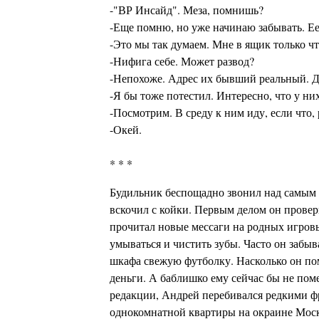
-"ВР Инсайд". Меза, помнишь?
-Еще помню, но уже начинаю забывать. Е
-Это мы так думаем. Мне в ящик только чт
-Нифига себе. Может развод?
-Непохоже. Адрес их бывший реальный. Да
-Я бы тоже потестил. Интересно, что у ни
-Посмотрим. В среду к ним иду, если что,
-Окей.
* * *
Будильник беспощадно звонил над самым у
вскочил с койки. Первым делом он провери
прочитал новые мессаги на родных игровы
умываться и чистить зубы. Часто он забыва
шкафа свежую футболку. Насколько он пом
деньги. А баблишко ему сейчас бы не поме
редакции, Андрей перебивался редкими фр
однокомнатной квартиры на окраине Москв