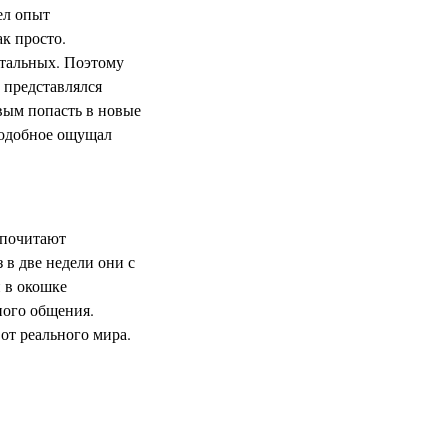
ел опыт
ак просто.
стальных. Поэтому
 представлялся
вым попасть в новые
 подобное ощущал
дпочитают
 в две недели они с
и в окошке
ного общения.
 от реального мира.