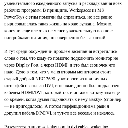
увлекательного ежедневного запуска и раскладывания всех
рабочих программ. В принципе, Workspaces из MS
PowerToys с этим помогли бы справиться, но все равно
вырисовывалась такая жизнь на краю вулкана. Можно,
конечно, еще влезть в не менее увлекательную возню с
настройками питания, но совершенно без гарантий.
И тут среди обсуждений проблем засыпания встретились
слова о том, что кому-то помогло подключить монитор не
через Display Port, а через HDMI, и это был звоночек что
надо. Дело в том, что у меня вторым монитором стоит
старый добрый NEC 2690, у которого из приличных
интерфейсов только DVI, и первые дни он был подключен
кабелем HDMI/DVI, который так и остался воткнутым еще
со времен, когда думал подключать к нему макбук (спойлер
— не пригодилось). А потом перфекционизма ради я
докупил кабель DP/DVI, и тут-то все веселье и началось.
Разумеется, запрос «display port to dvi cable awakening