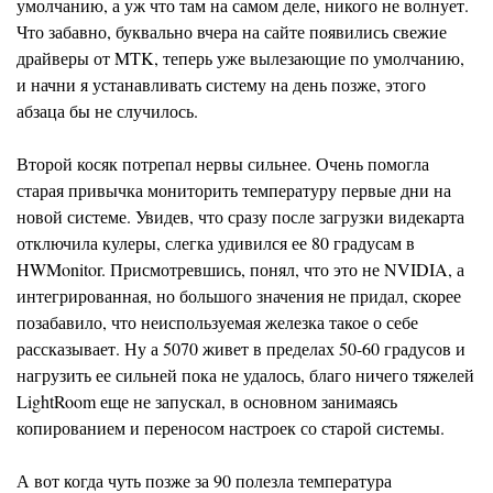
умолчанию, а уж что там на самом деле, никого не волнует.
Что забавно, буквально вчера на сайте появились свежие
драйверы от MTK, теперь уже вылезающие по умолчанию,
и начни я устанавливать систему на день позже, этого
абзаца бы не случилось.
Второй косяк потрепал нервы сильнее. Очень помогла
старая привычка мониторить температуру первые дни на
новой системе. Увидев, что сразу после загрузки видекарта
отключила кулеры, слегка удивился ее 80 градусам в
HWMonitor. Присмотревшись, понял, что это не NVIDIA, а
интегрированная, но большого значения не придал, скорее
позабавило, что неиспользуемая железка такое о себе
рассказывает. Ну а 5070 живет в пределах 50-60 градусов и
нагрузить ее сильней пока не удалось, благо ничего тяжелей
LightRoom еще не запускал, в основном занимаясь
копированием и переносом настроек со старой системы.
А вот когда чуть позже за 90 полезла температура