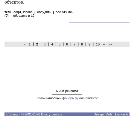
объектов.
теги:
софт
,
iphone
|
обсудить
|
все отзывы
(0)
|
обсудить в LJ
|
|
|
|
|
|
|
|
|
«
1
2
3
4
5
6
7
8
9
10
»
»»
мини-реклама
Какой налобный
фонарь лучше
светит?
Copyright © 2001-2026 Dmitry Leonov
Design: Vadim Derkach