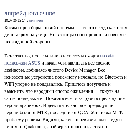
апгрейдноглючное
10.07.25 12:14 //
оригинал
Косяки при сборке новой системы — ну это всегда как с тем
динозавром на улице. Но в этот раз они прилетели совсем с
неожиданной стороны.
Естественно, после установки системы сходил
на сайт
поддержки ASUS
и начал устанавливать все свежие
драйверы, добиваясь чистого Device Manager. Все
неизвестные устройства понемногу исчезали, но Bluetooth и
WiFi упорно не поддавались. Пришлось погуглить и
выяснить, что народный способ оживления — ткнуть на
сайте поддержки в "Показать все" и загрузить предыдущие
версии драйверов. И действительно, все предыдущие
версии были от MTK, последние от QCA. Установка MTK
проблему решила. Видимо, какие-то ревизии платы идут с
чипом от Qualcomm, драйвер которого отдается по