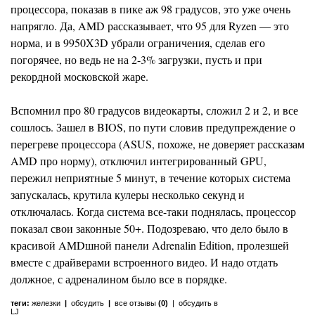
процессора, показав в пике аж 98 градусов, это уже очень
напрягло. Да, AMD рассказывает, что 95 для Ryzen — это
норма, и в 9950X3D убрали ограничения, сделав его
погорячее, но ведь не на 2-3% загрузки, пусть и при
рекордной московской жаре.
Вспомнил про 80 градусов видеокарты, сложил 2 и 2, и все
сошлось. Зашел в BIOS, по пути словив предупреждение о
перегреве процессора (ASUS, похоже, не доверяет рассказам
AMD про норму), отключил интегрированный GPU,
пережил неприятные 5 минут, в течение которых система
запускалась, крутила кулеры несколько секунд и
отключалась. Когда система все-таки поднялась, процессор
показал свои законные 50+. Подозреваю, что дело было в
красивой AMDшной панели Adrenalin Edition, пролезшей
вместе с драйверами встроенного видео. И надо отдать
должное, с адреналином было все в порядке.
теги:
железки
|
обсудить
|
все отзывы
(0)
|
обсудить в
LJ