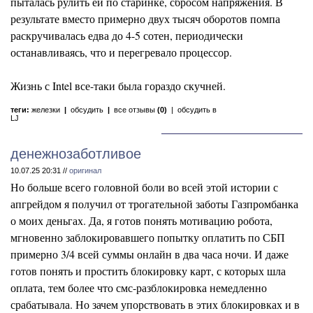
пыталась рулить ей по старинке, сбросом напряжения. В
результате вместо примерно двух тысяч оборотов помпа
раскручивалась едва до 4-5 сотен, периодически
останавливаясь, что и перегревало процессор.
Жизнь с Intel все-таки была гораздо скучней.
теги:
железки
|
обсудить
|
все отзывы
(0)
|
обсудить в
LJ
денежнозаботливое
10.07.25 20:31 //
оригинал
Но больше всего головной боли во всей этой истории с
апгрейдом я получил от трогательной заботы Газпромбанка
о моих деньгах. Да, я готов понять мотивацию робота,
мгновенно заблокировавшего попытку оплатить по СБП
примерно 3/4 всей суммы онлайн в два часа ночи. И даже
готов понять и простить блокировку карт, с которых шла
оплата, тем более что смс-разблокировка немедленно
срабатывала. Но зачем упорствовать в этих блокировках и в