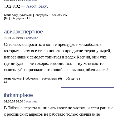
1.02-8.02 —
Azcot
,
Баку
.
теги:
баку
,
гуглемап
|
обсудить
|
все отзывы
(0)
|
обсудить в LJ
авиаэкспертное
19.01.25 19:10 //
оригинал
Стесняюсь спросить, а вот те премудрые космобольцы,
которым сразу все стало понятно про диспетчеров-упырей,
направивших самолет топиться в водах Каспия, они уже
где-нибудь — не говорю, извинились — ну хоть как-то
сквозь зубы признали, что ошибочка вышла, обляпались?
теги:
клоуны
|
обсудить
|
все отзывы
(0)
|
обсудить в
LJ
ihrkampfное
02.10.24 16:30 //
оригинал
В Tailscale перестали пилить хвост по частям, и если раньше
с российских адресов не работало только скачивание