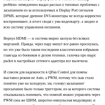
problem» немедленно выдал рассказ о типовых проблемах с
засыпанием из-за используемых в Display Port сигналов
DPMS, которые древние DVI-мониторы не всегда корректно
воспринимают, в итоге сводя с ума видеокарту, а заодно и
всю систему управления питанием.
Вернул HDMI — и система мирно заснула без всяких
морганий. Правда, через пару минут все равно проснулась,
но это уже было таким последним классическим взбрыком
главгада из боевиков и делом техники, галочка про magiс
packet в настройках сетевого адаптера все вылечила.
И совсем для надежности в QFan Control для помпы
выставил режим не Auto, а PWM, потому что (как стало
понятно уже на холодную, хм, голову) засыпание/
просыпание было только триггером, из-за которого система
отказывалась понимать, что помпой можно управлять через
PWM (она же ШИМ, широтно-импульсная модуляция), и