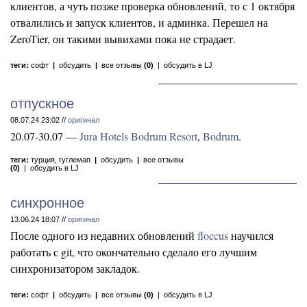
клиентов, а чуть позже проверка обновлений, то с 1 октября
отвалились и запуск клиентов, и админка. Перешел на
ZeroTier, он такими вывихами пока не страдает.
теги:
софт
|
обсудить
|
все отзывы
(0)
|
обсудить в LJ
отпускное
08.07.24 23:02 //
оригинал
20.07-30.07 —
Jura Hotels Bodrum Resort
,
Bodrum
.
теги:
турция
,
гуглемап
|
обсудить
|
все отзывы
(0)
|
обсудить в LJ
синхронное
13.06.24 18:07 //
оригинал
После одного из недавних обновлений
floccus
научился
работать с git, что окончательно сделало его лучшим
синхронизатором закладок.
теги:
софт
|
обсудить
|
все отзывы
(0)
|
обсудить в LJ