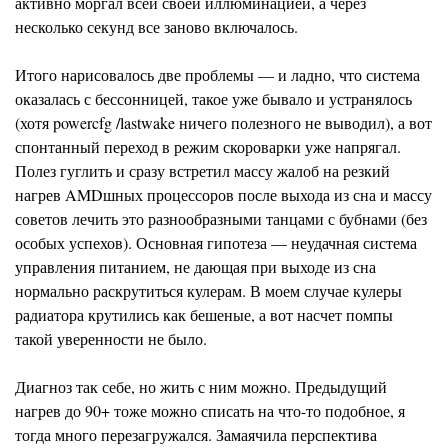
активно моргал всей своей иллюминацией, а через
несколько секунд все заново включалось.
Итого нарисовалось две проблемы — и ладно, что система
оказалась с бессонницей, такое уже бывало и устранялось
(хотя powercfg /lastwake ничего полезного не выводил), а вот
спонтанный переход в режим скороварки уже напрягал.
Полез гуглить и сразу встретил массу жалоб на резкий
нагрев AMDшных процессоров после выхода из сна и массу
советов лечить это разнообразными танцами с бубнами (без
особых успехов). Основная гипотеза — неудачная система
управления питанием, не дающая при выходе из сна
нормально раскрутиться кулерам. В моем случае кулеры
радиатора крутились как бешеные, а вот насчет помпы
такой уверенности не было.
Диагноз так себе, но жить с ним можно. Предыдущий
нагрев до 90+ тоже можно списать на что-то подобное, я
тогда много перезагружался. Замаячила перспектива