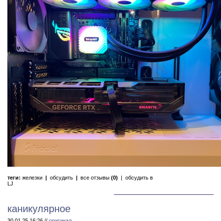
теги:
железки
|
обсудить
|
все отзывы
(0)
|
обсудить в
LJ
каникулярное
30.01.25 16:26 //
оригинал