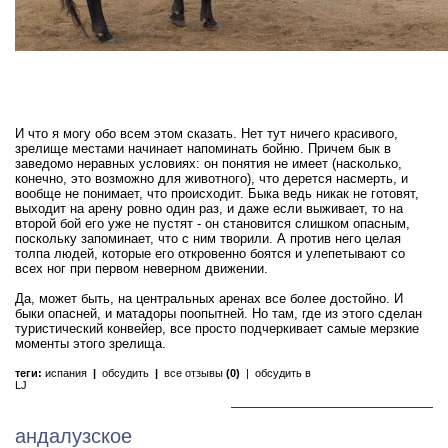
И что я могу обо всем этом сказать. Нет тут ничего красивого,
зрелище местами начинает напоминать бойню. Причем бык в
заведомо неравных условиях: он понятия не имеет (насколько,
конечно, это возможно для животного), что дерется насмерть, и
вообще не понимает, что происходит. Быка ведь никак не готовят,
выходит на арену ровно один раз, и даже если выживает, то на
второй бой его уже не пустят - он становится слишком опасным,
поскольку запоминает, что с ним творили. А против него целая
толпа людей, которые его откровенно боятся и улепетывают со
всех ног при первом неверном движении.
Да, может быть, на центральных аренах все более достойно. И
быки опасней, и матадоры поопытней. Но там, где из этого сделан
туристический конвейер, все просто подчеркивает самые мерзкие
моменты этого зрелища.
теги:
испания
|
обсудить
|
все отзывы
(0)
|
обсудить в
LJ
андалузское