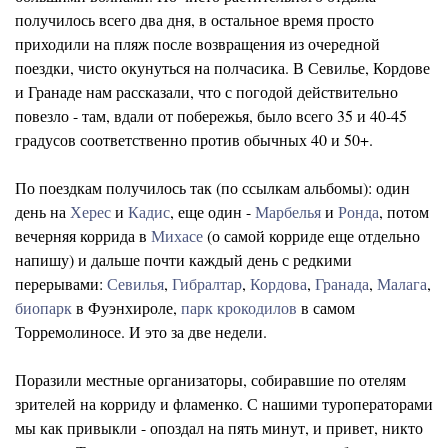
получилось всего два дня, в остальное время просто
приходили на пляж после возвращения из очередной
поездки, чисто окунуться на полчасика. В Севилье, Кордове
и Гранаде нам рассказали, что с погодой действительно
повезло - там, вдали от побережья, было всего 35 и 40-45
градусов соответственно против обычных 40 и 50+.
По поездкам получилось так (по ссылкам альбомы): один
день на
Херес
и
Кадис
, еще один -
Марбелья
и
Ронда
, потом
вечерняя коррида в
Михасе
(о самой корриде еще отдельно
напишу) и дальше почти каждый день с редкими
перерывами:
Севилья
,
Гибралтар
,
Кордова
,
Гранада
,
Малага
,
биопарк
в Фуэнхироле,
парк крокодилов
в самом
Торремолиносе. И это за две недели.
Поразили местные организаторы, собиравшие по отелям
зрителей на корриду и фламенко. С нашими туроператорами
мы как привыкли - опоздал на пять минут, и привет, никто