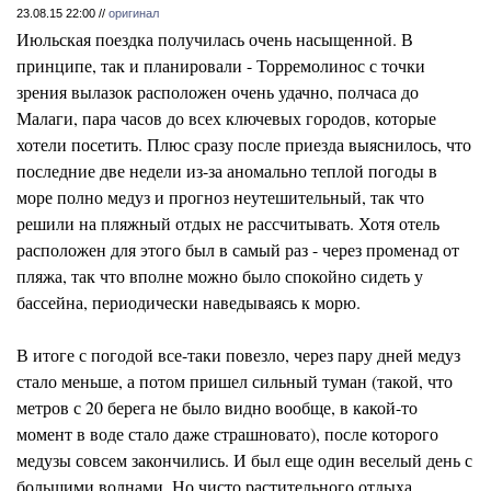
23.08.15 22:00 //
оригинал
Июльская поездка получилась очень насыщенной. В
принципе, так и планировали - Торремолинос с точки
зрения вылазок расположен очень удачно, полчаса до
Малаги, пара часов до всех ключевых городов, которые
хотели посетить. Плюс сразу после приезда выяснилось, что
последние две недели из-за аномально теплой погоды в
море полно медуз и прогноз неутешительный, так что
решили на пляжный отдых не рассчитывать. Хотя отель
расположен для этого был в самый раз - через променад от
пляжа, так что вполне можно было спокойно сидеть у
бассейна, периодически наведываясь к морю.
В итоге с погодой все-таки повезло, через пару дней медуз
стало меньше, а потом пришел сильный туман (такой, что
метров с 20 берега не было видно вообще, в какой-то
момент в воде стало даже страшновато), после которого
медузы совсем закончились. И был еще один веселый день с
большими волнами. Но чисто растительного отдыха