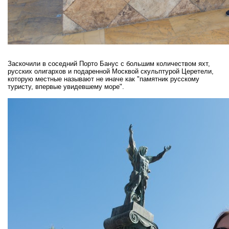
Заскочили в соседний Порто Банус с большим количеством яхт,
русских олигархов и подаренной Москвой скульптурой Церетели,
которую местные называют не иначе как "памятник русскому
туристу, впервые увидевшему море".