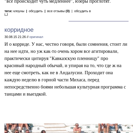
"все происходит чуть медленнее", юзеры проглотят.
теги:
клоуны
|
обсудить
|
все отзывы
(0)
|
обсудить в
LJ
корридное
30.08.15 21:26 //
оригинал
И о корриде. У нас, честно говоря, были сомнения, стоит ли
на нее идти, но уж как-то очень хором все агитировали,
практически цитируя "Кавказскую пленницу" про
красивый народный обычай, и упирая на то, что где ж на
нее еще смотреть, как не в Андалусии. Проходит она
каждую неделю в горной части Михаса, перед
непосредственно боями небольшая культурная программа с
танцами и выездкой.