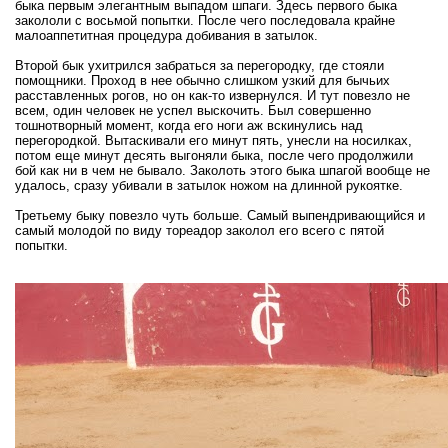
быка первым элегантным выпадом шпаги. Здесь первого быка
закололи с восьмой попытки. После чего последовала крайне
малоаппетитная процедура добивания в затылок.
Второй бык ухитрился забраться за перегородку, где стояли
помощники. Проход в нее обычно слишком узкий для бычьих
расставленных рогов, но он как-то извернулся. И тут повезло не
всем, один человек не успел выскочить. Был совершенно
тошнотворный момент, когда его ноги аж вскинулись над
перегородкой. Вытаскивали его минут пять, унесли на носилках,
потом еще минут десять выгоняли быка, после чего продолжили
бой как ни в чем не бывало. Заколоть этого быка шпагой вообще не
удалось, сразу убивали в затылок ножом на длинной рукоятке.
Третьему быку повезло чуть больше. Самый выпендривающийся и
самый молодой по виду тореадор заколол его всего с пятой
попытки.