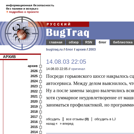
информационная безопасность
без паники и всерьез
подробно о проекте
главная
обзор
RSN
блог
библиотека
bugtraq.ru
/
блог
/
архив
/
2003
АРХИВ
14.08.03 22:05
архив
14.08.03 22:05 //
оригинал
2026
Посреди горьковского шоссе накрылось сц
2025
2024
автосервиса. Между делом выяснилось, что
2023
Ну а после замены заодно вылечились вся
2022
хотя суммарное неудовлетворение от машин
2021
2020
заниматься профилактикой, но программис
2019
2018
2017
|
|
обсудить
все отзывы
(0)
обсудить в LJ
2016
назад «
» вперед
2015
2014