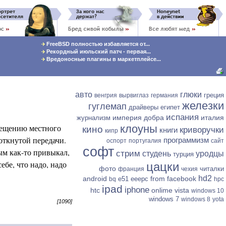
FreeBSD полностью избавляется от...
Рекордный июльский патч - первая...
Вредоносные плагины в маркетплейсе...
авто
глюки
греция
венгрия
вырвиглаз
германия
железки
гуглемап
драйверы
египет
испания
империя добра
италия
журнализм
осещению местного
клоуны
кино
криворучки
книги
кипр
откнутой передачи.
программизм
оспорт
португалия
сайт
софт
ым как-то привыкал,
стрим
студень
уродцы
турция
ебе, что надо, надо
цацки
фото
читалки
франция
чехия
hd2
android
from facebook
e51
eeepc
bq
hpc
ipad
iphone
htc
onlime
vista
windows 10
windows 7
windows 8
yota
[1090]