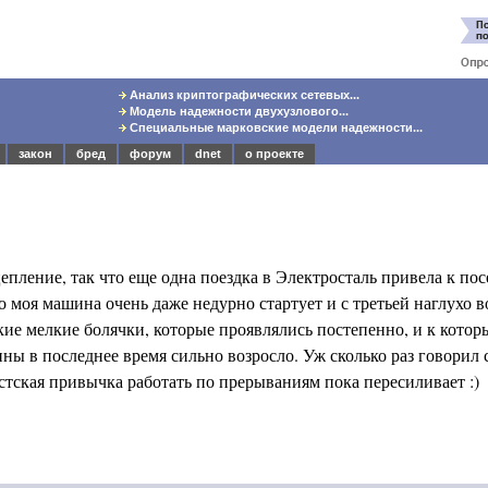
Анализ криптографических сетевых...
Модель надежности двухузлового...
Специальные марковские модели надежности...
закон
бред
форум
dnet
о проекте
епление, так что еще одна поездка в Электросталь привела к п
 моя машина очень даже недурно стартует и с третьей наглухо в
кие мелкие болячки, которые проявлялись постепенно, и к котор
ы в последнее время сильно возросло. Уж сколько раз говорил с
тская привычка работать по прерываниям пока пересиливает :)