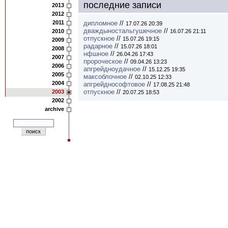
последние записи
2013
2012
2011
дипломное
//
17.07.26 20:39
дваждыностальгушечное
//
2010
16.07.26 21:11
отпускное
//
15.07.26 19:15
2009
радарное
//
15.07.26 18:01
2008
нфшное
//
26.04.26 17:43
2007
пророческое
//
09.04.26 13:23
2006
апгрейдноудачное
//
15.12.25 19:35
2005
максоблочное
//
02.10.25 12:33
2004
апгрейднософтовое
//
17.08.25 21:48
отпускное
//
2003
20.07.25 18:53
2002
archive