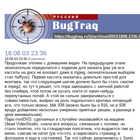
https://bugtraq.ru/lj/archive/2003/1808.2336.
18.08.03 23:36
18.08.03 23:36 //
оригинал
Продолжаю эпопею с домашним видео. На предыдущем этапе
окончательно определился с кодеком для захвата (раз уж все
кассеты на диск не влезают даже в mjpeg, окончательным выбором
стал huffyuv). Первая кассета оказалась довольно простой для
монтажа, так что следующим шагом должно было бы стать сжатие
в mpeg2, но тут я решил, что пора завязывать с заочной работой
без плейера, чтоб потом не кусать локти от каких-нибудь
перепутанных полей. А чтоб не сильно заморачиваться с
совместимостью, выбрал на роль подопытного кролика читающий
все, что только можно, bbk 938 (можно было бы и 916, но в 938
вроде добавлено несколько умеренно приятных рюшек, а разница в
цене минимальная).
Пара miniDVD, сделанных в случайно оказавшейся на машине
Ulead VideoStudio, сняла все вопросы, связанные с полями, но
стало понятно, что та стандартная попсятина, что выдается там за
меню, совсем не катит (уж что-что, а нарисовать страницу в
фотошопе я еще в состоянии). Так что сейчас развлекаюсь с Sonic