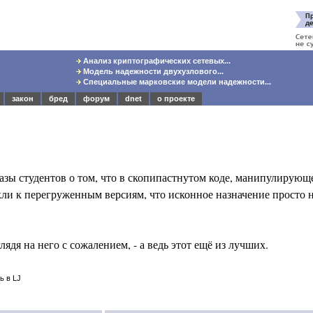
Анализ криптографических сетевых...
Модель надежности двухузлового...
Специальные марковские модели надежности...
закон
бред
форум
dnet
о проекте
азы студентов о том, что в скопипастнутом коде, манипулирую
ыкли к перегруженным версиям, что исконное назначение просто 
лядя на него с сожалением, - а ведь этот ещё из лучших.
ь в LJ