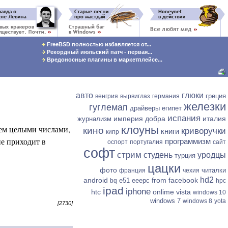
FreeBSD полностью избавляется от...
Рекордный июльский патч - первая...
Вредоносные плагины в маркетплейсе...
авто
глюки
греция
венгрия
вырвиглаз
германия
железки
гуглемап
драйверы
египет
испания
империя добра
италия
журнализм
щем целыми числами,
клоуны
кино
криворучки
книги
кипр
не приходит в
программизм
оспорт
португалия
сайт
софт
стрим
студень
уродцы
турция
цацки
фото
читалки
франция
чехия
hd2
android
from facebook
e51
eeepc
bq
hpc
ipad
iphone
htc
onlime
vista
windows 10
windows 7
windows 8
yota
[2730]