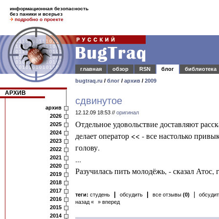
информационная безопасность
без паники и всерьез
подробно о проекте
главная
обзор
RSN
блог
библиотека
bugtraq.ru
/
блог
/
архив
/
2009
АРХИВ
сдвинутое
архив
12.12.09 18:53 //
оригинал
2026
Отдельное удовольствие доставляют расск
2025
2024
делает оператор << - все настолько прив
2023
голову.
2022
...
2021
2020
Разучилась пить молодёжь, - сказал Атос, г
2019
2018
2017
|
|
|
теги:
студень
обсудить
все отзывы
(0)
обсудит
2016
назад «
» вперед
2015
2014