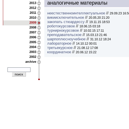
аналогичные материалы
2013
2012
2011
неестественноинтеллектуальное
//
29.09.23 16:5
викиисключительное
//
2010
20.05.20 21:20
закопать стюардессу
//
19.11.15 18:53
2009
роботокурсовое
//
18.06.15 03:18
2008
турнирнокурсовое
//
10.02.15 17:11
2007
преподавательское
//
15.03.13 21:46
2006
шарпоплюсноучебное
//
31.10.12 18:24
2005
лабораторное
//
14.10.12 00:01
2004
третьекурсное
//
21.08.12 17:08
координатное
//
2003
20.06.12 15:22
2002
archive