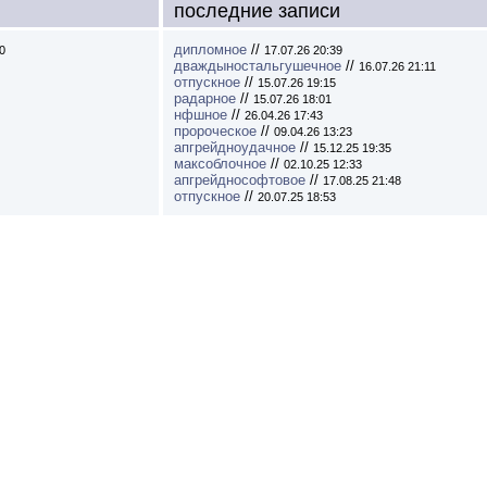
последние записи
дипломное
//
0
17.07.26 20:39
дваждыностальгушечное
//
16.07.26 21:11
отпускное
//
15.07.26 19:15
радарное
//
15.07.26 18:01
нфшное
//
26.04.26 17:43
пророческое
//
09.04.26 13:23
апгрейдноудачное
//
15.12.25 19:35
максоблочное
//
02.10.25 12:33
апгрейднософтовое
//
17.08.25 21:48
отпускное
//
20.07.25 18:53