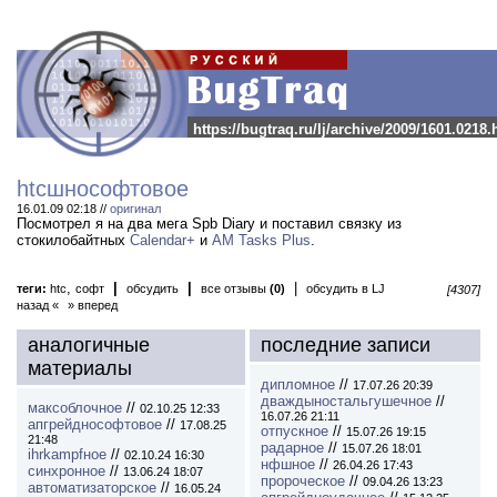
https://bugtraq.ru/lj/archive/2009/1601.0218.
htcшнософтовое
16.01.09 02:18 //
оригинал
Посмотрел я на два мега Spb Diary и поставил связку из
стокилобайтных
Calendar+
и
AM Tasks Plus
.
,
|
|
|
теги:
htc
софт
обсудить
все отзывы
(0)
обсудить в LJ
[4307]
назад «
» вперед
аналогичные
последние записи
материалы
дипломное
//
17.07.26 20:39
дваждыностальгушечное
//
максоблочное
//
02.10.25 12:33
16.07.26 21:11
апгрейднософтовое
//
17.08.25
отпускное
//
15.07.26 19:15
21:48
радарное
//
15.07.26 18:01
ihrkampfное
//
02.10.24 16:30
нфшное
//
26.04.26 17:43
синхронное
//
13.06.24 18:07
пророческое
//
09.04.26 13:23
автоматизаторское
//
16.05.24