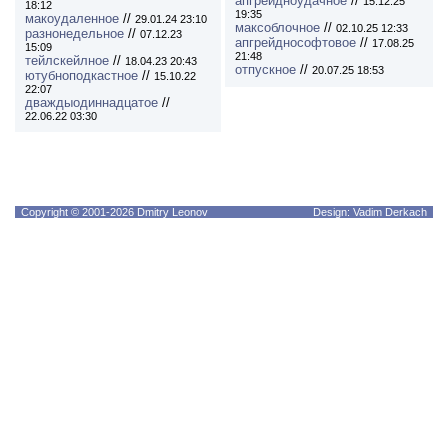
апгрейдноудачное
//
15.12.25
18:12
19:35
макоудаленное
//
29.01.24 23:10
максоблочное
//
02.10.25 12:33
разнонедельное
//
07.12.23
апгрейднософтовое
//
17.08.25
15:09
21:48
тейлскейлное
//
18.04.23 20:43
отпускное
//
20.07.25 18:53
ютубноподкастное
//
15.10.22
22:07
дваждыодиннадцатое
//
22.06.22 03:30
Copyright © 2001-2026 Dmitry Leonov
Design: Vadim Derkach