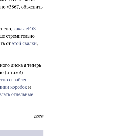
нно v3867, объяснить
снено,
какая cIOS
ше стремительно
ать от
этой свалки
,
ного диска я теперь
о (и тихо!)
стно сграблен
инки коробок
и
елать отдельные
[2329]