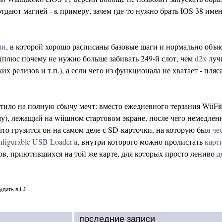
дают магией - к примеру, зачем где-то нужно брать IOS 38 име
ии
, в которой хорошо расписаны базовые шаги и нормально объя
е (плюс почему не нужно больше забивать 249-й слот, чем
d2x
луч
 релизов и т.п.), а если чего из функционала не хватает - пляс
тило на полную сбычу мечт: вместо ежедневного терзания WiiFit
у), лежащий на wiiшном стартовом экране, после чего немедленн
, что грузится он на самом деле с SD-карточки, на которую был
че
figurable USB Loader'а
, внутри которого можно пролистать
карт
зов, приютившихся на той же карте, для которых просто лениво
д
удить в LJ
последние записи