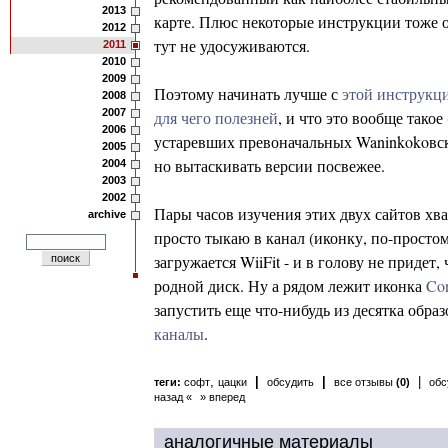
2013
карте. Плюс некоторые инструкции тоже от
2012
тут не удосуживаются.
2011
2010
2009
Поэтому начинать лучше с
этой инструкц
2008
2007
для чего полезней
, и что это вообще тако
2006
устаревших превоначальных Waninkokoвских
2005
но вытаскивать версии посвежее.
2004
2003
2002
Пары часов изучения этих двух сайтов хва
archive
просто тыкаю в канал (иконку, по-простом
загружается WiiFit - и в голову не придет
родной диск. Ну а рядом лежит иконка
Con
запустить еще что-нибудь из десятка обра
каналы
.
,
|
|
|
теги:
софт
цацки
обсудить
все отзывы
(0)
обс
назад «
» вперед
аналогичные материалы