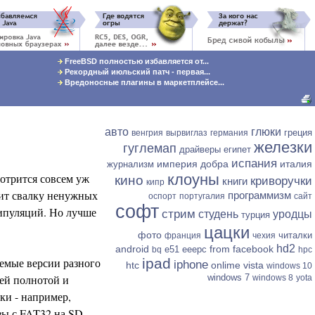
FreeBSD полностью избавляется от...
Рекордный июльский патч - первая...
Вредоносные плагины в маркетплейсе...
авто
глюки
греция
венгрия
вырвиглаз
германия
железки
гуглемап
драйверы
египет
испания
империя добра
италия
журнализм
отрится совсем уж
клоуны
кино
криворучки
книги
кипр
вит свалку ненужных
программизм
оспорт
португалия
сайт
софт
ипуляций. Но лучше
стрим
студень
уродцы
турция
цацки
фото
читалки
франция
чехия
hd2
android
from facebook
e51
eeepc
bq
hpc
уемые версии разного
ipad
iphone
htc
onlime
vista
windows 10
ей полнотой и
windows 7
windows 8
yota
ки - например,
зы с FAT32 на SD-