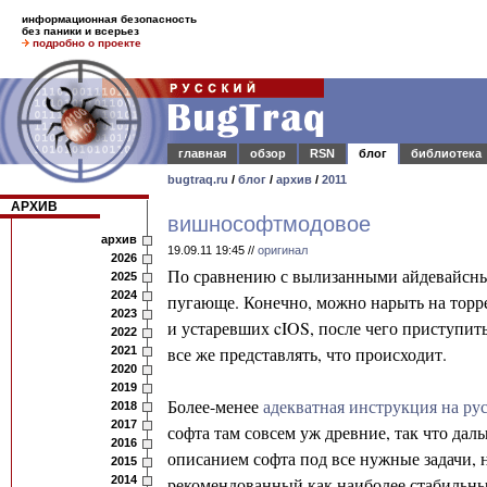
информационная безопасность
без паники и всерьез
подробно о проекте
главная
обзор
RSN
блог
библиотека
bugtraq.ru
/
блог
/
архив
/
2011
АРХИВ
вишнософтмодовое
архив
19.09.11 19:45 //
оригинал
2026
По сравнению с вылизанными айдевайсны
2025
2024
пугающе. Конечно, можно нарыть на торр
2023
и устаревших cIOS, после чего приступи
2022
все же представлять, что происходит.
2021
2020
2019
Более-менее
адекватная инструкция на ру
2018
2017
софта там совсем уж древние, так что даль
2016
описанием софта под все нужные задачи, 
2015
2014
рекомендованный как наиболее стабильный