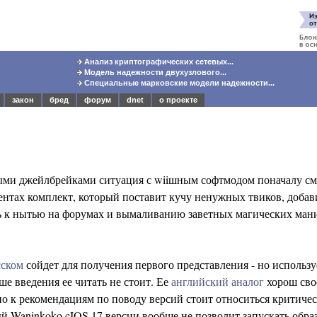
Анализ криптографических сетевых...
Модель надежности двухузлового...
Специальные марковские модели надежности...
закон
бред
форум
dnet
о проекте
ми джейлбрейками ситуация с wiiшным софтмодом поначалу см
ентах комплект, который поставит кучу ненужных твиков, доба
ть к нытью на форумах и вымаливанию заветных магических ман
сском
сойдет для получения первого представления - но использ
ше введения ее читать не стоит. Ее
английский аналог
хорош сво
но к рекомендациям по поводу версий стоит относиться критичес
 Waninkoko cIOS 17 версии вообще не позволит запускать обра