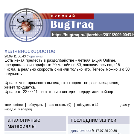
https://bugtraq.ru/lj/archive/2011/2009.0043.
халявноскоростое
20.09.11 00:43 //
оригинал
Есть некая прелесть в раздолбайстве - летняя акция Onlime,
превращавшая тарифные 20 мегабит в 30, закончилась еще 15
числа, а реально скорость снизили только что. Теперь можно и о 50
подумать.
Update: упс, промашка вышла, это торрент не раскочегарился,
живет тридцатка.
Update от 22.09.11 - вот только сегодня подкрутили шейпер.
|
|
|
теги:
onlime
обсудить
все отзывы
(0)
обсудить в LJ
[2803]
назад «
» вперед
аналогичные
последние записи
материалы
дипломное
//
17.07.26 20:39