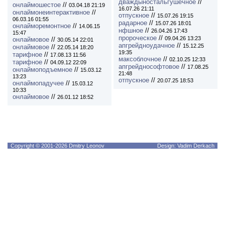
дваждыностальгушечное
//
онлаймошестое
//
03.04.18 21:19
16.07.26 21:11
онлаймонеинтерактивное
//
отпускное
//
15.07.26 19:15
06.03.16 01:55
радарное
//
15.07.26 18:01
онлайморемонтное
//
14.06.15
нфшное
//
26.04.26 17:43
15:47
пророческое
//
09.04.26 13:23
онлаймовое
//
30.05.14 22:01
апгрейдноудачное
//
15.12.25
онлаймовое
//
22.05.14 18:20
19:35
тарифное
//
17.08.13 11:56
максоблочное
//
02.10.25 12:33
тарифное
//
04.09.12 22:09
апгрейднософтовое
//
17.08.25
онлаймоподъемное
//
15.03.12
21:48
13:23
отпускное
//
20.07.25 18:53
онлаймопадучее
//
15.03.12
10:33
онлаймовое
//
26.01.12 18:52
Copyright © 2001-2026 Dmitry Leonov
Design: Vadim Derkach