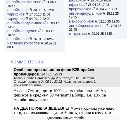
радарное
//
15.07.26 18:01
онлайморемонтное
//
14.06.15
нфшное
//
26.04.26 17:43
15:47
пророческое
//
09.04.26 13:23
онлаймовое
//
30.05.14 22:01
апгрейдноудачное
//
15.12.25
тарифное
//
17.08.13 11:56
19:35
тарифное
//
04.09.12 22:09
максоблочное
//
02.10.25 12:33
онлаймоподъемное
//
15.03.12
апгрейднософтовое
//
17.08.25
13:23
21:48
онлаймопадучее
//
15.03.12
отпускное
//
20.07.25 18:53
10:33
онлаймовое
//
26.01.12 18:52
халявноскоростое
//
20.09.11
00:43
Комментарии:
Особенно прикольно на фоне B2B прайса
провайдеров.
24.05.14 22:21
Автор: HandleX <Александр М.> Статус: The Elderman
Отредактировано
24.05.14 22:22
Количество правок: 1
<
"чистая" ссылка
>
У нас в Омске, где-то 1000р за мегабит юрикам! А у
физиков в среднем 50 мегабит за 500р., т.е. 10р. за
мегабит получается.
НА ДВА ПОРЯДКА ДЕШЕВЛЕ!
Может юрикам уже надо
того, к антимонопольщикам бежать, ну или к кому там...
<
добавить комментарий
>