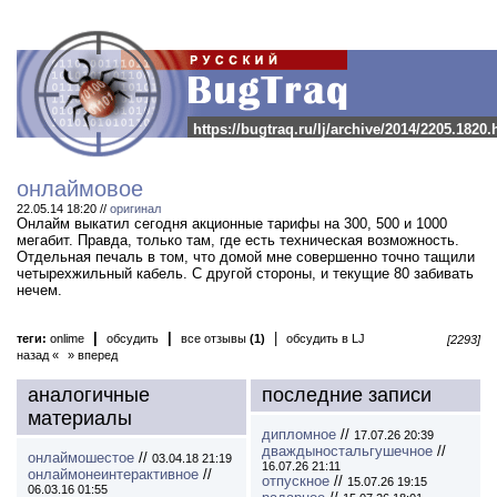
https://bugtraq.ru/lj/archive/2014/2205.1820.
онлаймовое
22.05.14 18:20 //
оригинал
Онлайм выкатил сегодня акционные тарифы на 300, 500 и 1000
мегабит. Правда, только там, где есть техническая возможность.
Отдельная печаль в том, что домой мне совершенно точно тащили
четырехжильный кабель. С другой стороны, и текущие 80 забивать
нечем.
|
|
|
теги:
onlime
обсудить
все отзывы
(1)
обсудить в LJ
[2293]
назад «
» вперед
аналогичные
последние записи
материалы
дипломное
//
17.07.26 20:39
дваждыностальгушечное
//
онлаймошестое
//
03.04.18 21:19
16.07.26 21:11
онлаймонеинтерактивное
//
отпускное
//
15.07.26 19:15
06.03.16 01:55