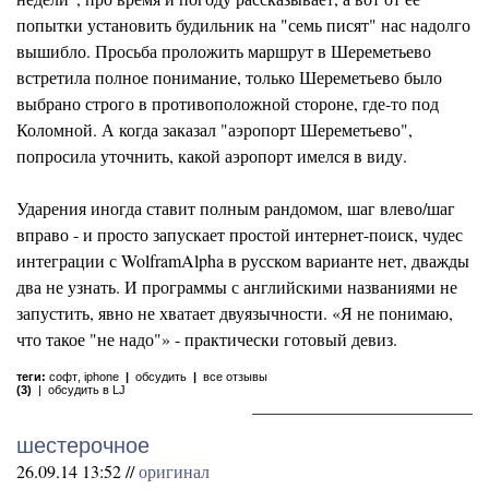
попытки установить будильник на "семь писят" нас надолго
вышибло. Просьба проложить маршрут в Шереметьево
встретила полное понимание, только Шереметьево было
выбрано строго в противоположной стороне, где-то под
Коломной. А когда заказал "аэропорт Шереметьево",
попросила уточнить, какой аэропорт имелся в виду.
Ударения иногда ставит полным рандомом, шаг влево/шаг
вправо - и просто запускает простой интернет-поиск, чудес
интеграции с WolframAlpha в русском варианте нет, дважды
два не узнать. И программы с английскими названиями не
запустить, явно не хватает двуязычности. «Я не понимаю,
что такое "не надо"» - практически готовый девиз.
теги:
софт
,
iphone
|
обсудить
|
все отзывы
(3)
|
обсудить в LJ
шестерочное
26.09.14 13:52 //
оригинал