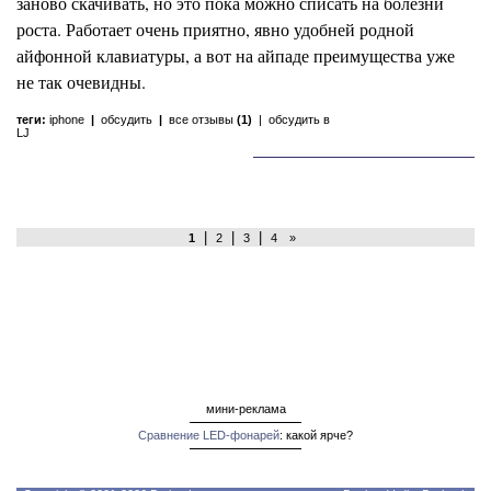
заново скачивать, но это пока можно списать на болезни
роста. Работает очень приятно, явно удобней родной
айфонной клавиатуры, а вот на айпаде преимущества уже
не так очевидны.
теги:
iphone
|
обсудить
|
все отзывы
(1)
|
обсудить в
LJ
|
|
|
1
2
3
4
»
мини-реклама
Сравнение LED-фонарей
: какой ярче?