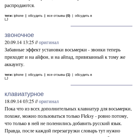
распродаются.
теги:
iphone
|
обсудить
|
все отзывы
(0)
|
обсудить в
LJ
звоночное
20.09.14 13:25 //
оригинал
Забавные эффект установки восьмерки - звонки теперь
приходят и на айфон, и на айпад, привязанный к тому же
аккаунту.
теги:
iphone
|
обсудить
|
все отзывы
(1)
|
обсудить в
LJ
клавиатурное
18.09.14 03:25 //
оригинал
Пока что из всех дополнительных клавиатур для восьмерки,
похоже, можно пользоваться только Fleksy - ровно потому,
что только в ней не поленились добавить русский язык.
Правда, после каждой перезагрузки словарь тут нужно