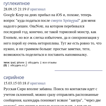
гуглекипное
28.09.15 21:19 //
оригинал
Google Keep на днях прибыл на iOS и, похоже, теперь
вопрос "куда податься после
смерти Springpad
" для меня
надолго решен. OneNote, на котором перебивался
последний год, конечно, не такой тормозной монстр, как
Evernote, но все ж слегка избыточен, да и синхронизация у
него порой ну очень нетороплива. Тут же есть ровно то, что
нужно, и ни граммом больше: простые заметки, теги,
возможность поделиться и поставить напоминалку.
теги:
ipad
,
iphone
|
обсудить
|
все отзывы
(0)
|
обсудить в LJ
сирийное
15.03.15 03:18 //
оригинал
Русская Сири вполне забавна. Поиск по контактам идет с
учетом склонений, можно сразу отправлять распознанные
сообщения, календарь понимает всякие "завтра", "через две
недели", про время и погоду рассказывает, а вот от ее