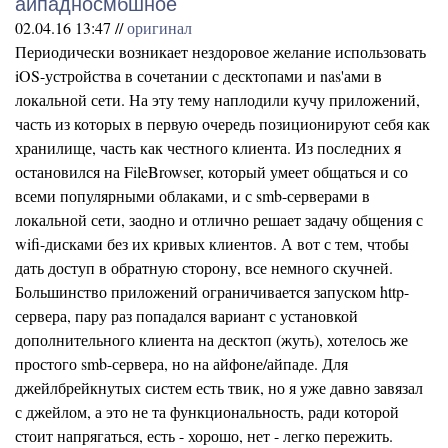
айпадносмбшное
02.04.16 13:47 //
оригинал
Периодически возникает нездоровое желание использовать
iOS-устройства в сочетании с десктопами и nas'ами в
локальной сети. На эту тему наплодили кучу приложений,
часть из которых в первую очередь позиционируют себя как
хранилище, часть как честного клиента. Из последних я
остановился на FileBrowser, который умеет общаться и со
всеми популярными облаками, и с smb-серверами в
локальной сети, заодно и отлично решает задачу общения с
wifi-дисками без их кривых клиентов. А вот с тем, чтобы
дать доступ в обратную сторону, все немного скучней.
Большинство приложений ограничивается запуском http-
сервера, пару раз попадался вариант с установкой
дополнительного клиента на десктоп (жуть), хотелось же
простого smb-сервера, но на айфоне/айпаде. Для
джейлбрейкнутых систем есть твик, но я уже давно завязал
с джейлом, а это не та функциональность, ради которой
стоит напрягаться, есть - хорошо, нет - легко пережить.