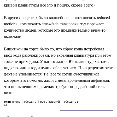
кривой клавиатуры всё зло и пошло, скорее всего).
В других рецептах было волшебное — «отключить reduced
motion», «отключить cross-fade transitions», тут поражает
количество людей, которые это предварительно зачем-то
включали.
Вишенкой на торте было то, что сброс кэша потребовал
ввод кода разблокировки, но экранная клавиатура при этом
тоже не приходила. У нас-то ладно, BT-клавиатур хватает,
подключили и вздохнули с облегчением. Но в рецептах этот
факт не упоминается, т.е. все те сотни счастливчиков,
которым это помогло, жили с незапароленными айфонами,
что по нынешним временам требует определённой силы
воли.
теги:
iphone
|
обсудить
|
все отзывы
(0)
|
обсудить в
LJ