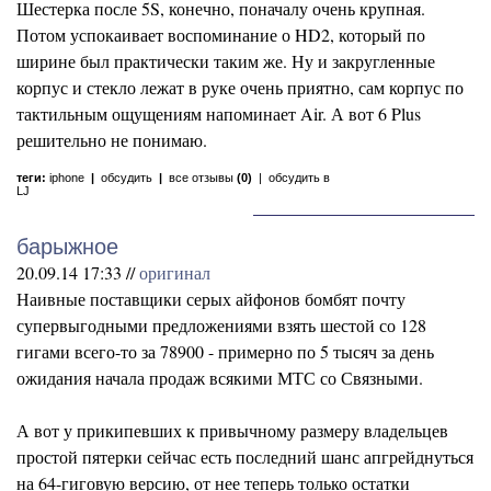
Шестерка после 5S, конечно, поначалу очень крупная.
Потом успокаивает воспоминание о HD2, который по
ширине был практически таким же. Ну и закругленные
корпус и стекло лежат в руке очень приятно, сам корпус по
тактильным ощущениям напоминает Air. А вот 6 Plus
решительно не понимаю.
теги:
iphone
|
обсудить
|
все отзывы
(0)
|
обсудить в
LJ
барыжное
20.09.14 17:33 //
оригинал
Наивные поставщики серых айфонов бомбят почту
супервыгодными предложениями взять шестой со 128
гигами всего-то за 78900 - примерно по 5 тысяч за день
ожидания начала продаж всякими МТС со Связными.
А вот у прикипевших к привычному размеру владельцев
простой пятерки сейчас есть последний шанс апгрейднуться
на 64-гиговую версию, от нее теперь только остатки