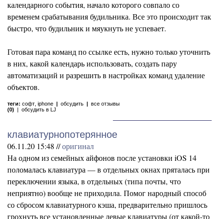
календарного события, начало которого совпало со
временем срабатывания будильника. Все это происходит так
быстро, что будильник и мяукнуть не успевает.
Готовая пара команд по ссылке есть, нужно только уточнить
в них, какой календарь использовать, создать пару
автоматизаций и разрешить в настройках команд удаление
объектов.
теги:
софт
,
iphone
|
обсудить
|
все отзывы
(0)
|
обсудить в LJ
клавиатурнопотерянное
06.11.20 15:48 //
оригинал
На одном из семейных айфонов после установки iOS 14
поломалась клавиатура — в отдельных окнах пряталась при
переключении языка, в отдельных (типа почты, что
неприятно) вообще не приходила. Помог народный способ
со сбросом клавиатурного кэша, предварительно пришлось
грохнуть все установленные левые клавиатуры (от какой-то