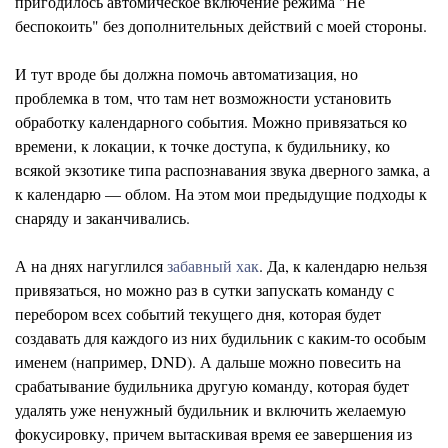
пригодилось автомическое включение режима "Не
беспокоить" без дополнительных действий с моей стороны.
И тут вроде бы должна помочь автоматизация, но
проблемка в том, что там нет возможности установить
обработку календарного события. Можно привязаться ко
времени, к локации, к точке доступа, к будильнику, ко
всякой экзотике типа распознавания звука дверного замка, а
к календарю — облом. На этом мои предыдущие подходы к
снаряду и заканчивались.
А на днях нагуглился
забавный хак
. Да, к календарю нельзя
привязаться, но можно раз в сутки запускать команду с
перебором всех событий текущего дня, которая будет
создавать для каждого из них будильник с каким-то особым
именем (например, DND). А дальше можно повесить на
срабатывание будильника другую команду, которая будет
удалять уже ненужный будильник и включить желаемую
фокусировку, причем вытаскивая время ее завершения из