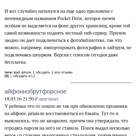
И вот случайно наткнулся на еще одно приложене с
неочевидным названием Pocket Drive, которое ничем
особым не выделяется на фоне других хранилищ, кроме той
самой возможности поднять честный smb-сервер. Причем
заодно он дает подключиться к фотобиблиотеке, так что
можно, например, импортировать фотографии в лайтрум, не
подключаясь шнурком. Версия с плюсом сегодня даже
бесплатна.
теги:
ipad
,
iphone
|
обсудить
|
все отзывы
(0)
|
обсудить в LJ
айфоннобрутфорсное
18.03.16 21:50 //
оригинал
У ребенки что-то пошло не так при обновлении прошивки
на айфоне, решили восстановиться из бэкапа. Тут-то и
выяснилось, что он запаролен, причем она утверждала, что
отродясь пароля на него не ставила. Поиск выдал несколько
веток со стонами аналогичных страдальцев, разбавленных