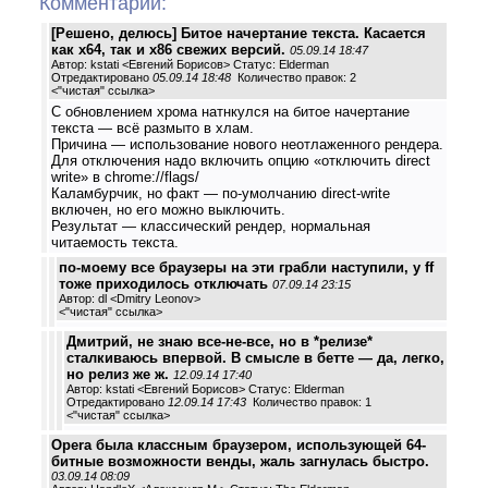
Комментарии:
[Решено, делюсь] Битое начертание текста. Касается
как x64, так и x86 свежих версий.
05.09.14 18:47
Автор: kstati <Евгений Борисов> Статус: Elderman
Отредактировано
05.09.14 18:48
Количество правок: 2
<
"чистая" ссылка
>
С обновлением хрома натнкулся на битое начертание
текста — всё размыто в хлам.
Причина — использование нового неотлаженного рендера.
Для отключения надо включить опцию «отключить direct
write» в chrome://flags/
Каламбурчик, но факт — по-умолчанию direct-write
включен, но его можно выключить.
Результат — классический рендер, нормальная
читаемость текста.
по-моему все браузеры на эти грабли наступили, у ff
тоже приходилось отключать
07.09.14 23:15
Автор: dl <Dmitry Leonov>
<
"чистая" ссылка
>
Дмитрий, не знаю все-не-все, но в *релизе*
сталкиваюсь впервой. В смысле в бетте — да, легко,
но релиз же ж.
12.09.14 17:40
Автор: kstati <Евгений Борисов> Статус: Elderman
Отредактировано
12.09.14 17:43
Количество правок: 1
<
"чистая" ссылка
>
Opera была классным браузером, использующей 64-
битные возможности венды, жаль загнулась быстро.
03.09.14 08:09