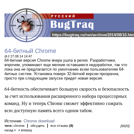
https://bugtraq.ru/rsn/archive/2014/08/10.ht
64-битный Chrome
dl // 27.08.14 14:47
64-битная версия Chrome вчера ушла в релиз.
Разработчики,
впрочем, упоминают еще мелкие оставшиеся недоработки, так что
пока она не предлагается по умолчанию всем пользователям 64-
битных систем. Установка поверх 32-битной версии прозрачна,
просто при следующем запуске придет новая версия.
64-битность обеспечивает большую скорость и безопасность
за счет использования расширенного набора процессорных
команд. Ну и теперь Chrome сможет эффективно сожрать
всю доступную память всего одним табом.
Источник:
Chrome download
|
|
теги:
chrome
обсудить
все отзывы
(8)
[6920]
назад «
» вперед