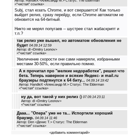
Автор: HandleX <Александр М.> Статус: The Elderman
<
"чистая" ссылка
>
Subj, стал юзать Chrome, и вот свершается! Как только
выйдет релиз, сразу перейду, если Chrome автоматом не
обновится на 64-битный.
Никто не мерял попугаев -- шустрее стал жабаскрипт и
т.п.?
так релиз уже вышел, но автоматом обновления не
будет
04.09.14 12:59
Автор: dl <Dmitry Leonov>
<
"чистая" ссылка
>
Увеличение скорости они сами намеряли, избранными
местами 30-50%, если правильно помню.
А я прочитал про "мелкие недоработки", решил что
бета. Теперь наверное и всякие Яндекс- и mail.ru
браузеры подтянутся к 64 биту...
04.09.14 19:42
Автор: HandleX <Александр М.> Статус: The Elderman
<
"чистая" ссылка
>
ну да, вот такой у них релиз :)
07.09.14 23:11
Автор: dl <Dmitry Leonov>
<
"чистая" ссылка
>
Дааа... "Опера" уже не та... Испортили хороший
браузер.
04.09.14 11:46
Автор: Den <Денис Т.> Статус: The Elderman
<
"чистая" ссылка
>
<
добавить комментарий
>