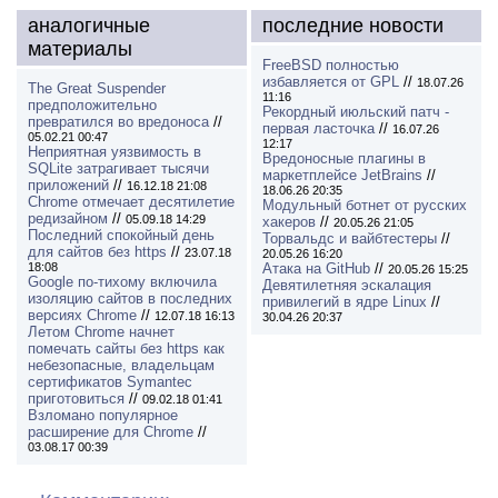
аналогичные
последние новости
материалы
FreeBSD полностью
избавляется от GPL
//
18.07.26
The Great Suspender
11:16
предположительно
Рекордный июльский патч -
превратился во вредоноса
//
первая ласточка
//
16.07.26
05.02.21 00:47
12:17
Неприятная уязвимость в
Вредоносные плагины в
SQLite затрагивает тысячи
маркетплейсе JetBrains
//
приложений
//
16.12.18 21:08
18.06.26 20:35
Chrome отмечает десятилетие
Модульный ботнет от русских
редизайном
//
05.09.18 14:29
хакеров
//
20.05.26 21:05
Последний спокойный день
Торвальдс и вайбтестеры
//
для сайтов без https
//
23.07.18
20.05.26 16:20
18:08
Атака на GitHub
//
20.05.26 15:25
Google по-тихому включила
Девятилетняя эскалация
изоляцию сайтов в последних
привилегий в ядре Linux
//
версиях Chrome
//
12.07.18 16:13
30.04.26 20:37
Летом Chrome начнет
помечать сайты без https как
небезопасные, владельцам
сертификатов Symantec
приготовиться
//
09.02.18 01:41
Взломано популярное
расширение для Chrome
//
03.08.17 00:39