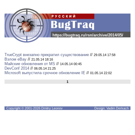
https://bugtraq.ru/rsn/archive/2014/05/
TrueCrypt внезапно прекратил существование
//
29.05.14 17:58
Взлом eBay
//
21.05.14 18:16
Майские обновления от MS
//
14.05.14 00:45
DevConf 2014
//
06.05.14 21:25
Microsoft выпустила срочное обновление IE
//
01.05.14 22:02
1
Copyright © 2001-2026 Dmitry Leonov
Design: Vadim Derkach