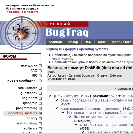
информационная безопасность
без паники и всерьез
подробно о проекте
главная
обзор
RSN
блог
библиотека
bugtraq.ru
/
форум
/
operating systems
Напоминаю, что масса вопросов по функционирова
ФОРУМ
его описания
.
Новичкам также крайне полезно ознакомиться с
дан
все доски
Возможно помогут DiskEdit (dos) или dd (*ni
FAQ
4905
IRC
Автор: kstati <Евгений Борисов> Статус: Elderman
<
"чистая" ссылка
>
новые сообщения
site updates
<
operating
guestbook
[Unix] Загрузка BSD
-
Dpak0n4ik
15.01.06 11:52 [
beginners
самый последний Int13 забей нопами и не
sysadmin
[4553]
programming
юзай виндовый лоадер.
-
_
йцукенг
_
16.01.0
Не нравится мне этот виндовый загруз
operating systems
Дык он по-умолчанию проинстален 
theory
19:00 [3294]
web building
отстал от жизни - ща юзают fi
software
[4256]
:) А в чем разница? В том, ч