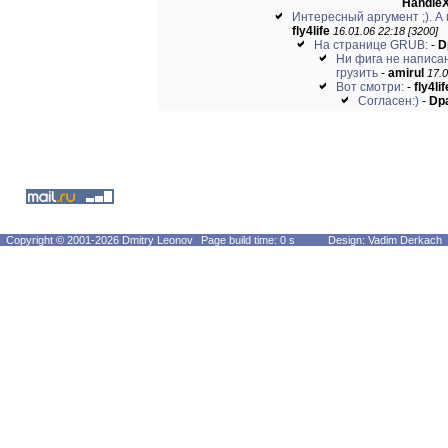
Handle
Интересный аргумент ;). А 
fly4life
16.01.06 22:18 [3200]
На странице GRUB:
-
D
Ни фига не написан
грузить
-
amirul
17.0
Вот смотри:
-
fly4lif
Согласен:)
-
Dp
Copyright © 2001-2026 Dmitry Leonov
Page build time: 0 s
Design: Vadim Derkach