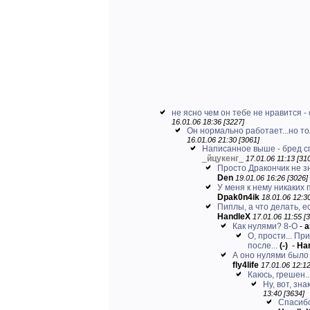
не ясно чем он тебе не нравится - 
16.01.06 18:36 [3227]
Он нормально работает...но толь
16.01.06 21:30 [3061]
Написанное выше - бред с
_
йцукенг
_
17.01.06 11:13 [31
Просто Дракончик не зн
Den
19.01.06 16:26 [3026]
У меня к нему никаких п
Dpak0n4ik
18.01.06 12:30
Пиплы, а что делать, е
HandleX
17.01.06 11:55 [
Как нулями? 8-O
-
a
О, прости... П
после...
(-)
-
Ha
А оно нулями было з
fly4life
17.01.06 12:12
Каюсь, грешен..
Ну, вот, зна
13:40 [3634]
Спасибо