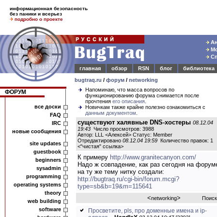
информационная безопасность
без паники и всерьез
подробно о проекте
Ан
Мо
Сп
главная
обзор
RSN
блог
библиотека
bugtraq.ru
/
форум
/
networking
Напоминаю, что масса вопросов по
ФОРУМ
функционированию форума снимается после
прочтения
его описания
.
все доски
Новичкам также крайне полезно ознакомиться с
данным документом
.
FAQ
существуют халявные DNS-хостеры
08.12.04
IRC
19:43
Число просмотров: 3988
новые сообщения
Автор: LLL <Алексей> Статус: Member
Отредактировано
08.12.04 19:59
Количество правок: 1
site updates
<
"чистая" ссылка
>
guestbook
К примеру
http://www.granitecanyon.com/
beginners
Надо ж совпадение, как раз сегодня на форум
sysadmin
на ту же тему нитку создали:
programming
http://bugtraq.ru/cgi-bin/forum.mcgi?
operating systems
type=sb&b=19&m=115641
theory
<
>
networking
Поиск
web building
software
Просветите, pls, про доменные имена и ip-