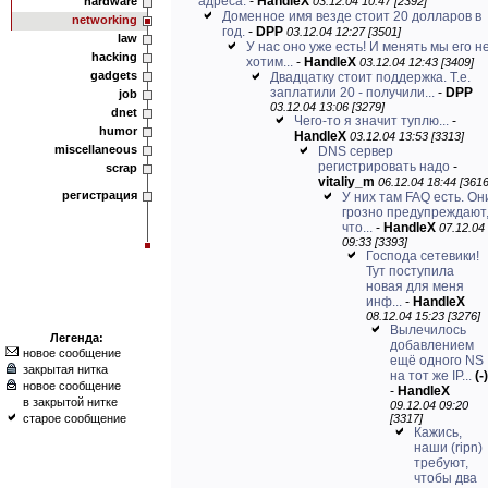
адреса.
-
HandleX
hardware
03.12.04 10:47 [2392]
Доменное имя везде стоит 20 долларов в
networking
год.
-
DPP
03.12.04 12:27 [3501]
law
У нас оно уже есть! И менять мы его н
hacking
хотим...
-
HandleX
03.12.04 12:43 [3409]
gadgets
Двадцатку стоит поддержка. Т.е.
заплатили 20 - получили...
-
DPP
job
03.12.04 13:06 [3279]
dnet
Чего-то я значит туплю...
-
humor
HandleX
03.12.04 13:53 [3313]
miscellaneous
DNS сервер
регистрировать надо
-
scrap
vitaliy_m
06.12.04 18:44 [3616
регистрация
У них там FAQ есть. Он
грозно предупреждают
что...
-
HandleX
07.12.04
09:33 [3393]
Господа сетевики!
Тут поступила
новая для меня
инф...
-
HandleX
08.12.04 15:23 [3276]
Вылечилось
Легенда:
добавлением
новое сообщение
ещё одного NS
закрытая нитка
на тот же IP...
(-)
новое сообщение
-
HandleX
в закрытой нитке
09.12.04 09:20
старое сообщение
[3317]
Кажись,
наши (ripn)
требуют,
чтобы два