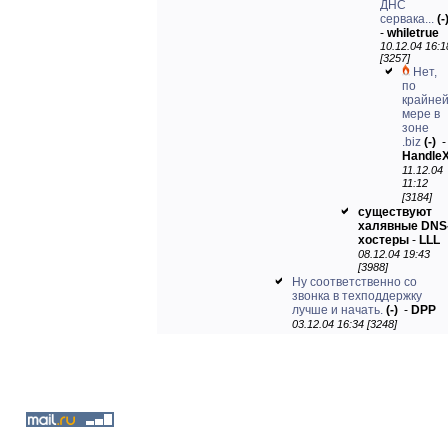
ДНС
сервака...
(-
-
whiletrue
10.12.04 16:1
[3257]
Нет,
по
крайне
мере в
зоне
.biz
(-)
-
Handle
11.12.04
11:12
[3184]
существуют
халявные DNS
хостеры
-
LLL
08.12.04 19:43
[3988]
Ну соответственно со
звонка в техподдержку
лучше и начать.
(-)
-
DPP
03.12.04 16:34 [3248]