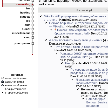
hardware
В принципе, подойдет любой, но, желательно,
well known
networking
law
<
>
networking
П
hacking
Mikrotik WiFi роутер — проблема добавления
gadgets
статиче...
-
HandleX
18.06.16 09:07 [3587]
job
Сейчас вскрылись интересные подробнос
dnet
— Mikrotik...
-
HandleX
18.07.16 17:15 [8387]
humor
Похоже, что микротик резолвит узел
miscellaneous
бродкастом внутри...
[url]
-
Den
20.07.16
20:43 [8786]
scrap
А если поставить точку вконце имени?
(-)
регистрация
Den
18.06.16 22:10 [4825]
Нет, с точкой в конце тоже не работает
HandleX
20.06.16 18:45 [4619]
Раздавал DHCP клиентам суффик
DNS по умолчанию?
(-)
-
Den
21.06
09:38 [6874]
Нет.
(-)
-
HandleX
21.06.16 10:09
[4625]
По хорошему, надо бы либ
раздать DNS суффикс по у..
Легенда:
Den
21.06.16 12:59 [4548]
новое сообщение
Я слышал, давать суф
закрытая нитка
.local моветон?
-
Handl
новое сообщение
27.06.16 14:10 [4758]
в закрытой нитке
Не читал о таком,
старое сообщение
врать не буду.
-
De
27.06.16 15:45 [4592]
Нашёл! Apple
Bonjour Service
нещадно