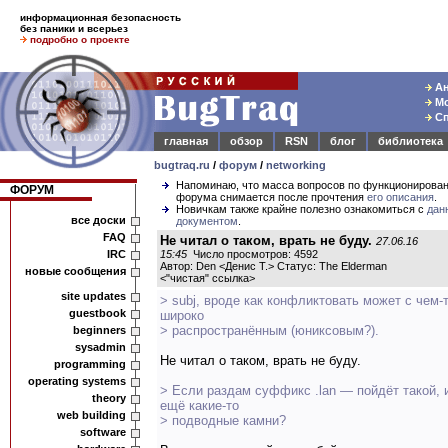
информационная безопасность
без паники и всерьез
подробно о проекте
Ан
Мо
Сп
главная
обзор
RSN
блог
библиотека
bugtraq.ru
/
форум
/
networking
Напоминаю, что масса вопросов по функционирова
ФОРУМ
форума снимается после прочтения
его описания
.
Новичкам также крайне полезно ознакомиться с
дан
все доски
документом
.
FAQ
Не читал о таком, врать не буду.
27.06.16
IRC
15:45
Число просмотров: 4592
Автор: Den <Денис Т.> Статус: The Elderman
новые сообщения
<
"чистая" ссылка
>
site updates
> subj, вроде как конфликтовать может с чем-
guestbook
широко
> распространённым (юниксовым?).
beginners
sysadmin
Не читал о таком, врать не буду.
programming
operating systems
> Если раздам суффикс .lan — пойдёт такой, 
theory
ещё какие-то
web building
> подводные камни?
software