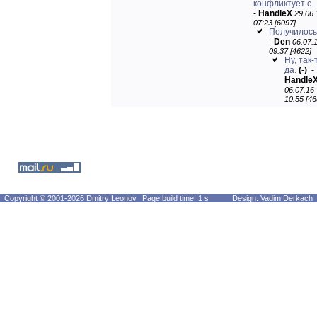
конфликтует с..
-
HandleX
29.06.
07:23 [6097]
Получилос
-
Den
06.07.
09:37 [4622]
Ну, так-
да.
(-)
-
Handle
06.07.16
10:55 [46
Copyright © 2001-2026 Dmitry Leonov
Page build time: 1 s
Design: Vadim Derkach