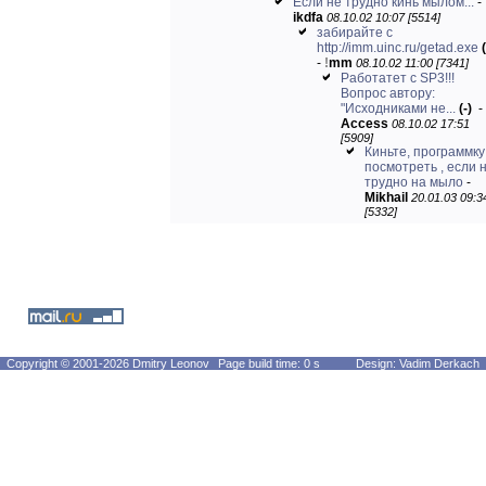
Если не трудно кинь мылом...
-
ikdfa
08.10.02 10:07 [5514]
забирайте с
http://imm.uinc.ru/getad.exe
(
-
!
mm
08.10.02 11:00 [7341]
Работатет c SP3!!!
Вопрос автору:
"Исходниками не...
(-)
-
Access
08.10.02 17:51
[5909]
Киньте, программку 
посмотреть , если 
трудно на мыло
-
Mikhail
20.01.03 09:3
[5332]
Copyright © 2001-2026 Dmitry Leonov
Page build time: 0 s
Design: Vadim Derkach