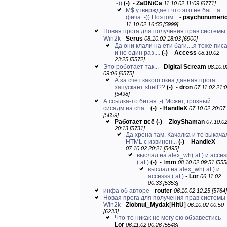
:-))
(-)
-
ZaDNiCa
11.10.02 11:09 [6771]
M$ утверждает что это не баг... а
фича :-)) Поэтом...
-
psychonumeri
11.10.02 16:55 [5999]
Новая прога для получения прав системы 
Win2k
-
Serus
08.10.02 18:03 [6900]
Да они клали на ети баги....я тоже пис
и не один раз....
(-)
-
Access
08.10.02
23:25 [5572]
Это роботает так...
-
Digital Scream
08.10.0
09:06 [6575]
А за счет какого окна данная прога
запускает shell??
(-)
-
dron
07.11.02 21:
[5498]
А ссылка-то битая ;-( Может, грозный
сисадм на cha...
(-)
-
HandleX
07.10.02 20:07
[5659]
Работает всё
(-)
-
ZloyShaman
07.10.0
20:13 [5731]
Да хрена там. Качалка и то выкача
HTML с извинен...
(-)
-
HandleX
07.10.02 20:21 [5495]
выслал на alex_wh( at ) и acces
( at )
(-)
-
!
mm
08.10.02 09:51 [555
выслал на alex_wh( at ) и
accesss ( at )
-
Lor
06.11.02
00:33 [5353]
инфа об авторе
-
router
06.10.02 12:25 [5764]
Новая прога для получения прав системы 
Win2k
-
Zlobnui_Mydak
[
HitU
]
06.10.02 00:50
[6233]
Что-то никак не могу ею обзавестись
-
Lor
06.11.02 00:26 [5548]