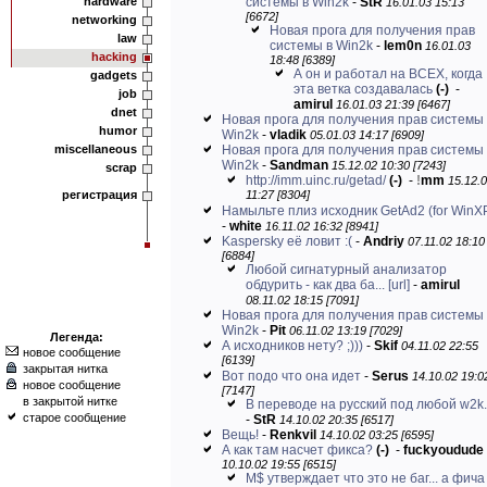
hardware
системы в Win2k
-
StR
16.01.03 15:13
[6672]
networking
Новая прога для получения прав
law
системы в Win2k
-
lem0n
16.01.03
hacking
18:48 [6389]
А он и работал на ВСЕХ, когда
gadgets
эта ветка создавалась
(-)
-
job
amirul
16.01.03 21:39 [6467]
dnet
Новая прога для получения прав системы 
humor
Win2k
-
vladik
05.01.03 14:17 [6909]
miscellaneous
Новая прога для получения прав системы 
Win2k
-
Sandman
15.12.02 10:30 [7243]
scrap
http://imm.uinc.ru/getad/
(-)
-
!
mm
15.12.
регистрация
11:27 [8304]
Намыльте плиз исходник GetAd2 (for WinX
-
white
16.11.02 16:32 [8941]
Kaspersky её ловит :(
-
Andriy
07.11.02 18:10
[6884]
Любой сигнатурный анализатор
обдурить - как два ба...
[url]
-
amirul
08.11.02 18:15 [7091]
Новая прога для получения прав системы 
Win2k
-
Pit
06.11.02 13:19 [7029]
Легенда:
А исходников нету? ;)))
-
Skif
04.11.02 22:55
новое сообщение
[6139]
закрытая нитка
Вот подо что она идет
-
Serus
14.10.02 19:0
новое сообщение
[7147]
в закрытой нитке
В переводе на русский под любой w2k..
старое сообщение
-
StR
14.10.02 20:35 [6517]
Вещь!
-
Renkvil
14.10.02 03:25 [6595]
А как там насчет фикса?
(-)
-
fuckyoudude
10.10.02 19:55 [6515]
M$ утверждает что это не баг... а фича