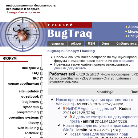
информационная безопасность
без паники и всерьез
подробно о проекте
Анали
Модел
Специ
главная
обзор
RSN
блог
библиотека
bugtraq.ru
/
форум
/
hacking
Напоминаю, что масса вопросов по функционирова
ФОРУМ
форума снимается после прочтения
его описания
.
Новичкам также крайне полезно ознакомиться с
все доски
данным документом
.
FAQ
Работает всё
07.10.02 20:13
Число просмотров: 573
IRC
Автор: ZloyShaman <ZloyShaman> Статус: Elderman
<
"чистая" ссылка
>
новые сообщения
site updates
<
>
hacking
Пои
guestbook
Новая прога для получения прав системы в
beginners
Win2k
[url]
-
router
05.10.02 21:57 [20226]
sysadmin
NetDDE Agent, а че дальше?
-
Keden
programming
22.01.04 11:29 [7919]
А дальше смотреть на дату корневог
operating systems
поста
-
amirul
22.01.04 11:54 [6553]
theory
Новая прога для получения прав системы 
web building
Win2k
-
lem0n
14.01.03 21:59 [7143]
software
Новая прога для получения прав