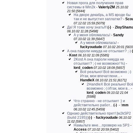
Новая прога для получения прав
системы в Win2k
-
ValeriyZM
25.10.02
21:50 [5644]
На дворе декабрь, а MS вроде бы
так и не выпустил заплатки?
-
Sco
07.12.02 15:59 [5079]
Да! Я тоже хочу знать!!!
(-)
-
ZloySham
06.10.02 11:28 [5498]
А у меня обломалась!
-
Sandy
07.10.02 11:39 [5647]
А у меня обломалась!
-
fuckyoudude
07.10.02 20:01 [5633
А она пароли никуда не отсылает? ;-)
(
-
Kost
06.10.02 11:09 [5585]
2Kost А она пароли никуда не
отсылает? ;-) не возможно! %)
-
lord_coden
07.10.02 18:09 [5657]
Всё реально! Всё возможно ;-)
Итак, мои впечатлени...
-
HandleX
08.10.02 21:51 [6171]
2HandleX Всё реально! Вс
возможно ;-) Итак, мои в...
-
lord_coden
09.10.02 21:04
[5588]
Что странно - не отсылает :) и
действительно работ...
(-)
-
!
mm
06.10.02 12:45 [5459]
Однако действительно прет! [w2kSP2
(build 2195)]
(-)
-
fuckyoudude
06.10.02
11:02 [5957]
Намыльте мне....проверю на SP3
-
Access
07.10.02 20:59 [5402]