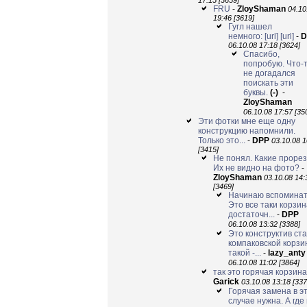
17:15 [3659]
FRU
-
ZloyShaman
04.10
19:46 [3619]
Гугл нашел
немного:
[url]
[url]
-
D
06.10.08 17:18 [3624]
Спасибо,
попробую. Что-т
не догадался
поискать эти
буквы.
(-)
-
ZloyShaman
06.10.08 17:57 [35
Эти фотки мне еще одну
конструкцию напомнили.
Только это...
-
DPP
03.10.08 1
[3415]
Не понял. Какие проре
Их не видно на фото?
-
ZloyShaman
03.10.08 14:
[3469]
Начинаю вспоминат
Это все таки корзин
достаточн...
-
DPP
06.10.08 13:32 [3388]
Это конструктив ст
компаковской корз
такой -...
-
lazy_anty
06.10.08 11:02 [3864]
так это горячая корзина
Garick
03.10.08 13:18 [337
Горячая замена в э
случае нужна. А где