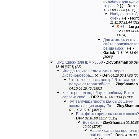
подобное для одног
то раза?
(-)
-
Den
11.11.08 17:08 [3198]
Иногда стоит. Д
очень.
(-)
-
Fight
11.11.08 21:44 [32
+1.
-
Lurga
12.11.08 14:00
[3164]
Для этого скачать с
сайта производите
рейда (мож...
(-)
-
Garick
11.11.08 13:54
[3093]
[UPD] Диски для IBM x3650
-
ZloyShaman
30.09.
13:45 [3701]
(22)
Иногда то, что нельзя купить через
дистрибьютора,...
(-)
-
Den
04.10.08 17:05 [34
Что такое сервис-центр? Это там где
получают гарантийное...
-
ZloyShaman
04.10.08 19:45 [3991]
Как то решал подобную проблему. В том
серваке своб...
-
DPP
01.10.08 10:14 [3700]
Тут заглушки просто как бы дощечки,
закрывающие дырку. То...
-
ZloyShaman
01.10.08 11:12 [3689]
Есть фотка оригинальных салазок?
DPP
02.10.08 11:17 [3515]
Вот фото
-
ZloyShaman
02.10.08
12:00 [3705]
На этих салазках пропечат
part number?
-
Den
04.10.08