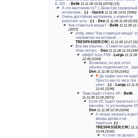
E, DD...
-
Belik
11.11.08 10:56 [2078]
(15)
А что мастерим то? :) Зачастую серверный
ентрилеве...
(-)
-
Garick
11.11.08 14:01 [3090]
Очень достойная материнка, у клиентов
работает шта...
(-)
-
Den
11.11.08 11:29 [3130]
Как ставиться винда?
-
Belik
11.11.08 11:
[3257]
omfg, имхо "Как ставиться винда" э
параметро на который...
-
TRESPASSER
[
CfK
]
11.11.08 12:27 [32
Все как обычно... Ставится шустро,
Vista летает.
-
Den
11.11.08 12:19 [330
офф/2 Азус Р5В
-
Lurga
11.11.08
12:46 [3184]
Возможно, но для этого
обычно подключается... [up
Den
11.11.08 12:55 [3341]
Да нафиг оно не надо
Просто как-то часа три
убил...
(-)
-
Lurga
12.11.0
12:41 [3196]
Тама будет стоять ХР.
-
Belik
11.11.08 12:28 [3071]
Если ОС будет грузиться с r
массива, то установщику XP.
Den
11.11.08 12:34 [3244]
А лучше засунуть в дис
винды дрова и не
париться.
(-)
-
TRESPASSER
[
CfK
]
11.1
13:44 [3142]
А стоит ли делать