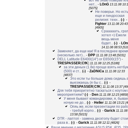
вот не знаю поверье ил
нет...
-
LOnG
13.11.08 10:
[5075]
Не поверье. Но ест
еще и пиндосская
религия: техн...
(-)
-
Fighter
13.11.08 20:43
[4905]
Срааааать, срат
хотел =) Ежели
вещь меня
будет...
(-)
-
LOn
14.11.08 08:53 [51
Заменяет, да еще как! Я в последнее врем
(несколько лет)...
-
DPP
11.11.08 13:48 [5031]
DELL Latitude E6400(14") or E6500(15")
-
TRESPASSER
[
CfK
]
11.11.08 12:25 [5188]
за эти деньги (1.8к) проще взять нетбук
(500) и ст...
(-)
-
ZaDNiCa
11.11.08 12:33
[4837]
Это если ты больше дома сидишь 
выезжаешь (я бы с...
(-)
-
TRESPASSER
[
CfK
]
11.11.08 13:37 [49
Для тебя приоритетно таскаться с ноутом 
мероприятиям?
(-)
-
Den
11.11.08 12:23 [4858
У меня бывают командировки, я, бывае
ночую не до...
(-)
-
Heller
11.11.08 13:21 [
Опяь же, если презентации по раб
- требуй корпо...
(-)
-
Garick
11.11.08
13:58 [5015]
DTR - лаптоп - замена десктопу будет стои
раза в...
(-)
-
Garick
11.11.08 12:11 [4826]
Ваше мнение о материнке ASUS P5K, iP35, 2P