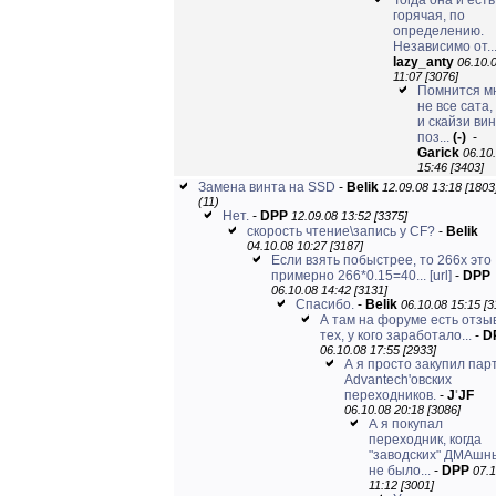
Тогда она и есть
горячая, по
определению.
Независимо от..
lazy_anty
06.10.
11:07 [3076]
Помнится м
не все сата,
и скайзи ви
поз...
(-)
-
Garick
06.10
15:46 [3403]
Замена винта на SSD
-
Belik
12.09.08 13:18 [1803
(11)
Нет.
-
DPP
12.09.08 13:52 [3375]
скорость чтение\запись у CF?
-
Belik
04.10.08 10:27 [3187]
Если взять побыстрее, то 266х это
примерно 266*0.15=40...
[url]
-
DPP
06.10.08 14:42 [3131]
Спасибо.
-
Belik
06.10.08 15:15 [3
А там на форуме есть отзы
тех, у кого заработало...
-
D
06.10.08 17:55 [2933]
А я просто закупил пар
Advantech'овских
переходников.
-
J
'
JF
06.10.08 20:18 [3086]
А я покупал
переходник, когда
"заводских" ДМАшн
не было...
-
DPP
07.1
11:12 [3001]