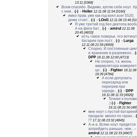
13:11 [5368]
Всем спасибо. Видимо, куплю себе ноут. Х
с ним...
(-)
-
Heller
12.11.08 11:54 [5160]
имхо прав, уже как год взял acer 5520,
дома стоит...
(-)
-
LOnG
12.11.08 15:46 [51
Я уже третий год без дектопа вооб
А на фига бат...
(-)
-
amirul
12.11.08
20:45 [4833]
есть такое поверье, что воткну
батарея при пост...
(-)
-
Lurga
12.11.08 21:59 [4959]
Спорно. И постоянные цик
и хранение в разряжено...
(
DPP
18.11.08 12:00 [4713]
Не спорно, т.к. жизнь
аккумулятора измеряет
ци...
(-)
-
Fighter
18.11.08
19:39 [4784]
А если допускать
перезаряд или
перегрев при
заряде...
(-)
-
DPP
19.11.08 11:33 [4926]
Точнее к полов
:)
(-)
-
Fighter
19.11.08 21:50 [48
мне ноут с пустой батарее
продали. менял по гаран...
(
!?
17.11.08 23:32 [4845]
А-а-а. Всяко ноут придется
апгрейдить раньше, чем...
-
amirul
12.11.08 22:33 [4907]