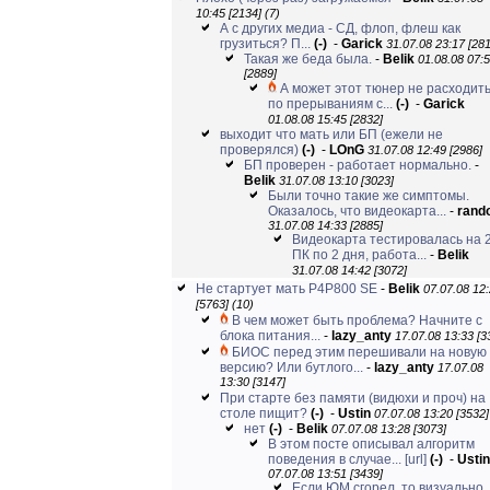
10:45 [2134]
(7)
А с других медиа - СД, флоп, флеш как
грузиться? П...
(-)
-
Garick
31.07.08 23:17 [281
Такая же беда была.
-
Belik
01.08.08 07:
[2889]
А может этот тюнер не расходит
по прерываниям с...
(-)
-
Garick
01.08.08 15:45 [2832]
выходит что мать или БП (ежели не
проверялся)
(-)
-
LOnG
31.07.08 12:49 [2986]
БП проверен - работает нормально.
-
Belik
31.07.08 13:10 [3023]
Были точно такие же симптомы.
Оказалось, что видеокарта...
-
rand
31.07.08 14:33 [2885]
Видеокарта тестировалась на 
ПК по 2 дня, работа...
-
Belik
31.07.08 14:42 [3072]
Не стартует мать P4P800 SE
-
Belik
07.07.08 12
[5763]
(10)
В чем может быть проблема? Начните с
блока питания...
-
lazy_anty
17.07.08 13:33 [3
БИОС перед этим перешивали на новую
версию? Или бутлого...
-
lazy_anty
17.07.08
13:30 [3147]
При старте без памяти (видюхи и проч) на
столе пищит?
(-)
-
Ustin
07.07.08 13:20 [3532]
нет
(-)
-
Belik
07.07.08 13:28 [3073]
В этом посте описывал алгоритм
поведения в случае...
[url]
(-)
-
Ustin
07.07.08 13:51 [3439]
Если ЮМ сгорел, то визуально