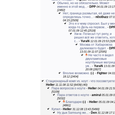
Обычно, но не обязательно. Может
именно в этой мод...
-
DPP
04.01.09 13:17
[2482]
Нет, граница размытая, её даже не
определишь точно...
-
n0xi0uzz
07.0
04:15 [2509]
Это я к чему спросил. Был у ме
когда-то Дель на первом...
-
DP
07.01.09 12:45 [2518]
Хм-м. Почесал тут репу, и
решил всё же ответить, хот
с...
-
YuraN
12.01.09 23:53 [328
Москва от Хабаровска
далековато будет.
-
DP
13.01.09 11:07 [2595]
Не часто я видел
двухламповые
ноутбучные матриц
уж...
-
YuraN
13.01.09
20:08 [2827]
Вполне возможно.
(-)
-
Fighter
04.01
18:12 [2404]
Стационарный комп vs. ноут - что посоветуете
Heller
11.11.08 11:52 [6439]
(40)
Пара вопросов о ноуте
-
Heller
04.01.09 21:5
[5109]
Пара ответов о ноуте
-
amirul
05.01.09 0
[5032]
Благодарю
(-)
-
Heller
05.01.09 04:
[4861]
Купил
-
Heller
31.12.08 13:43 [5490]
Ну дык Samsung же...
-
Den
31.12.08 17:1