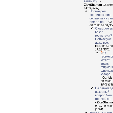
взять эту...
-
ZloyShaman
03.10.0
14:39 [3797]
Посмотрел
спецификацию
серванта на са
ибм по по...
-
Ga
06.10.08 16:00 [33
О чем это в
Какая
геометрия?
Сейчас уже
даже все...
-
DPP
06.10.08
17:32 [3702]
О
геометр
может
знать
фирмен
фирмвар
которо...
-
Garick
08.10.08
15:08 [33
На самом де
исходный
вопрос был 
горячей за...
-
ZloyShama
06.10.08 16:0
[3124]