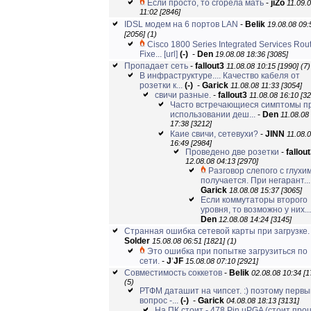
Если просто, то сгорела мать
-
jiZo
11.09.
11:02 [2846]
IDSL модем на 6 портов LAN
-
Belik
19.08.08 09:
[2056]
(1)
Cisco 1800 Series Integrated Services Rou
Fixe...
[url]
(-)
-
Den
19.08.08 18:36 [3085]
Пропадает сеть
-
fallout3
11.08.08 10:15 [1990]
(7)
В инфраструктуре.... Качество кабеля от
розетки к...
(-)
-
Garick
11.08.08 11:33 [3054]
свичи разные.
-
fallout3
11.08.08 16:10 [3
Часто встречающиеся симптомы п
использовании деш...
-
Den
11.08.08
17:38 [3212]
Каие свичи, сетевухи?
-
JINN
11.08.
16:49 [2984]
Проведено две розетки
-
fallou
12.08.08 04:13 [2970]
Разговор слепого с глухи
получается. При негарант...
Garick
18.08.08 15:37 [3065]
Если коммутаторы второго
уровня, то возможно у них...
Den
12.08.08 14:24 [3145]
Странная ошибка сетевой карты при загрузке.
Solder
15.08.08 06:51 [1821]
(1)
Это ошибка при попытке загрузиться по
сети.
-
J
'
JF
15.08.08 07:10 [2921]
Совместимость соккетов
-
Belik
02.08.08 10:34 [1
(5)
РТФМ даташит на чипсет. :) поэтому первы
вопрос -...
(-)
-
Garick
04.08.08 18:13 [3131]
На ПК стоит - 478 Pin uPGA (стоит проц