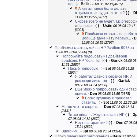
пень)
-
Belik
06.08.08 10:38 [4015]
А как из пинов болы делать,
откусывать и лудить что-ли?
(-)
-
D
11.08.08 15:55 [2877]
Скорее всего не будет, т.к. prescott 
willamette...
(-)
-
Ustin
06.08.08 12:47
[3021]
Пробывал ставить, не работа
Вообще даже нету первых...
-
B
11.08.08 16:52 [2797]
Проблемы с сетевухой на HP Pavilion 9078ea
-
06.08.08 23:04 [2200]
(9)
Попробуйте подобрать из драйверов
boadcom. НР "бол...
[url]
(-)
-
Garick
08.08.08
11:31 [2852]
Пасыб попробую =)
-
3pt
08.08.08 13:25
[2934]
Я работал давно в сервисе НР. И
рековери диск - од...
(-)
-
Garick
08.08.08 14:24 [2838]
Еще можно попробовать один ста
прием:
-
Den
08.08.08 13:55 [2878]
Ессно вручную я пробовал
ставить. =)
-
3pt
11.08.08 12:28 [2
Могло что-то сгореть...
-
Den
07.08.08 13:13
[2831]
Те-же яйца. =/ Жду ответа от HP
(-)
-
3p
07.08.08 14:32 [2872]
Ноут на гарантии?
(-)
-
Den
07.08.08
15:24 [2829]
Вдогонку...
-
3pt
06.08.08 23:34 [3024]
Плохо (через раз) загружаемся
-
Belik
31.07.08