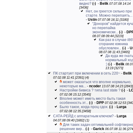
видно?
(-)
-
Belik
07.07.08 14:14
[3436]
Нет, он греется сильно при
старте. Можно перепаять...
-
Ustin
07.07.08 16:11 [3180]
"Доноров" найдется куч
но перепайка
экономически...
(-)
-
DP
08.07.08 09:44 [3219]
Как раз в случае i86
сгорание южника
обусловлен...
(-)
-
U
08.07.08 11:43 [3465]
Да куда же гнать
нормальный хо
:)
(-)
-
Belik
08.0
13:19 [3273]
ПК стартует при включении в сеть 220~
-
Belik
07.02.08 11:41 [2391]
(4)
может оказаться что вполне нормально,
некоторые ма...
-
ncoder
13.07.08 14:23 [2843]
Настройки бивиса ? типа last state ?
(-)
-
L
07.02.08 15:12 [3545]
Вполне может иметь место быть такая
особенность эт...
(-)
-
DPP
07.02.08 12:53 [340
Было такое, когда проц сдох.
(-)
-
Lurga
07.02.08 12:35 [3458]
САТА-РЕЙД с аппаратным ключом?
-
Lurga
04.07.08 09:40 [1682]
(1)
Для таких задач оптимальней софтверн
решение вир...
(-)
-
Garick
06.07.08 11:36 [27