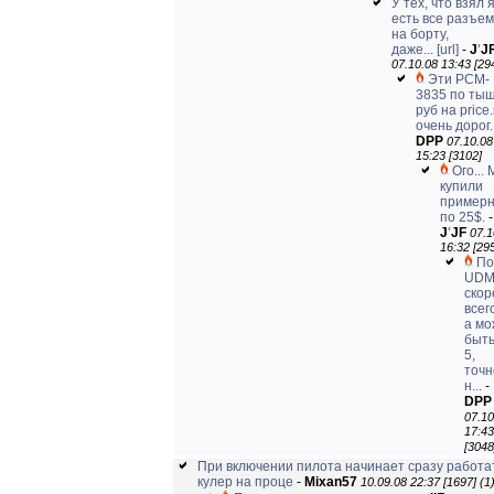
У тех, что взял 
есть все разъе
на борту,
даже...
[url]
-
J
'
J
07.10.08 13:43 [29
Эти PCM-
3835 по ты
руб на price.
очень дорог..
DPP
07.10.08
15:23 [3102]
Ого...
купили
пример
по 25$.
-
J
'
JF
07.1
16:32 [29
По
UDM
скор
всего
а мо
быть
5,
точн
н...
-
DPP
07.10
17:43
[3048
При включении пилота начинает сразу работа
кулер на проце
-
Mixan57
10.09.08 22:37 [1697]
(1