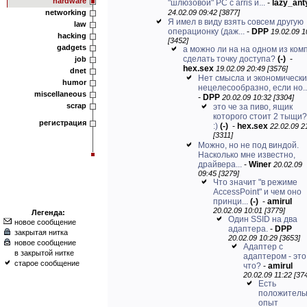
hardware
"шлюзовой" РС с arris и...
-
lazy_ant
networking
24.02.09 09:42 [3877]
Я имел в виду взять совсем другую
law
операционку (даж...
-
DPP
19.02.09 1
hacking
[3452]
gadgets
а можно ли на на одном из ком
сделать точку доступа?
(-)
-
job
hex.sex
19.02.09 20:49 [3576]
dnet
Нет смысла и экономически
humor
нецелесообразно, если но..
miscellaneous
-
DPP
20.02.09 10:32 [3304]
scrap
это че за пиво, ящик
которого стоит 2 тыщи?
регистрация
:)
(-)
-
hex.sex
22.02.09 2
[3311]
Можно, но не под виндой.
Насколько мне известно,
драйвера...
-
Winer
20.02.09
09:45 [3279]
Что значит "в режиме
AccessPoint" и чем оно
принци...
(-)
-
amirul
20.02.09 10:01 [3779]
Легенда:
Один SSID на два
новое сообщение
адаптера.
-
DPP
закрытая нитка
20.02.09 10:29 [3653]
новое сообщение
Адаптер с
в закрытой нитке
адаптером - это
старое сообщение
что?
-
amirul
20.02.09 11:22 [37
Есть
положитель
опыт