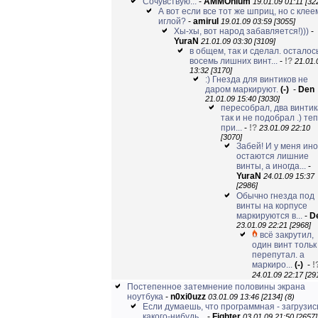
Сочувствую...
-
AMMOnium
19.01.09 01:11 [32
А вот если все тот же шприц, но с клее
иглой?
-
amirul
19.01.09 03:59 [3055]
Хы-хы, вот народ забавляется!)))
-
YuraN
21.01.09 03:30 [3109]
в общем, так и сделал. осталос
восемь лишних винт...
-
!?
21.01.
13:32 [3170]
:) Гнезда для винтиков не
даром маркируют.
(-)
-
Den
21.01.09 15:40 [3030]
пересобрал, два винтик
так и не подобрал .) те
при...
-
!?
23.01.09 22:10
[3070]
Забей! И у меня ино
остаются лишние
винты, а иногда...
-
YuraN
24.01.09 15:37
[2986]
Обычно гнезда под
винты на корпусе
маркируются в...
-
D
23.01.09 22:21 [2968]
всё закрутил,
один винт тольк
перепутал. а
маркиро...
(-)
-
!
24.01.09 22:17 [29
Постепенное затемнение половины экрана
ноутбука
-
n0xi0uzz
03.01.09 13:46 [2134]
(8)
Если думаешь, что программная - загрузис
какого-нибудь...
-
Fighter
03.01.09 21:50 [2657]