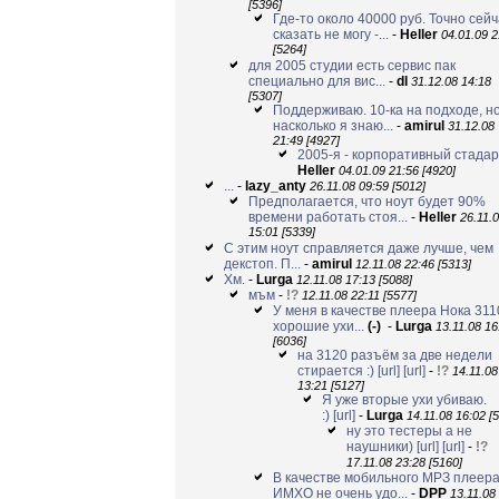
[5396]
Где-то около 40000 руб. Точно сей
сказать не могу -...
-
Heller
04.01.09 2
[5264]
для 2005 студии есть сервис пак
специально для вис...
-
dl
31.12.08 14:18
[5307]
Поддерживаю. 10-ка на подходе, н
насколько я знаю...
-
amirul
31.12.08
21:49 [4927]
2005-я - корпоративный стадар
Heller
04.01.09 21:56 [4920]
...
-
lazy_anty
26.11.08 09:59 [5012]
Предполагается, что ноут будет 90%
времени работать стоя...
-
Heller
26.11.
15:01 [5339]
С этим ноут справляется даже лучше, чем
декстоп. П...
-
amirul
12.11.08 22:46 [5313]
Хм.
-
Lurga
12.11.08 17:13 [5088]
мъм
-
!?
12.11.08 22:11 [5577]
У меня в качестве плеера Нока 311
хорошие ухи...
(-)
-
Lurga
13.11.08 16
[6036]
на 3120 разъём за две недели
стирается :)
[url]
[url]
-
!?
14.11.08
13:21 [5127]
Я уже вторые ухи убиваю.
:)
[url]
-
Lurga
14.11.08 16:02 [
ну это тестеры а не
наушники)
[url]
[url]
-
!?
17.11.08 23:28 [5160]
В качестве мобильного МРЗ плеер
ИМХО не очень удо...
-
DPP
13.11.08