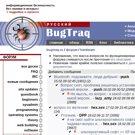
информационная безопасность
без паники и всерьез
подробно о проекте
Анал
Моде
Спец
главная
обзор
RSN
блог
библиотека
bugtraq.ru
/
форум
/
hardware
Напоминаю, что масса вопросов по функционирова
ФОРУМ
форума снимается после прочтения
его описания
.
Новичкам также крайне полезно ознакомиться с
дан
все доски
документом
.
FAQ
Добавить сообщение
По
IRC
Bluetooth: подскажите, люди добрые!
-
push
15.02.09 02:45 [1901]
(2)
новые сообщения
Вопрос снят, проблема решилась установк
site updates
древней версии...
-
push
16.02.09 00:52 [2998]
Не мысль, но вопрос - а какой софт и
guestbook
какой версии...
-
lazy_anty
24.02.09 09:49
beginners
[2888]
sysadmin
вопрос по железяке
-
hex.sex
17.02.09 15:45 [224
programming
(14)
operating systems
Уточним.
-
DPP
18.02.09 11:37 [3395]
я не смог найти альтернативного софта
theory
задавал вопрос и...
-
hex.sex
18.02.09 13
web building
[3667]
software
... альтернативный софт == XP на