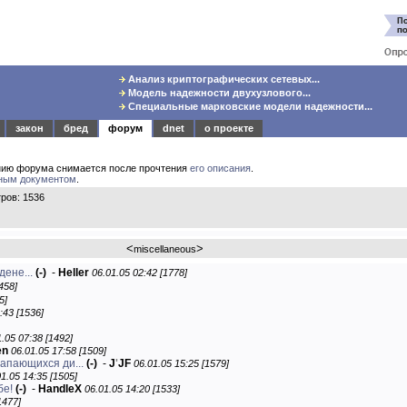
Анализ криптографических сетевых...
Модель надежности двухузлового...
Специальные марковские модели надежности...
закон
бред
форум
dnet
о проекте
нию форума снимается после прочтения
его описания
.
ным документом
.
ров: 1536
<
>
miscellaneous
дене...
(-)
-
Heller
06.01.05 02:42 [1778]
458]
5]
:43 [1536]
.05 07:38 [1492]
en
06.01.05 17:58 [1509]
апающихся ди...
(-)
-
J
'
JF
06.01.05 15:25 [1579]
1.05 14:35 [1505]
бе!
(-)
-
HandleX
06.01.05 14:20 [1533]
1477]