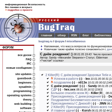
информационная безопасность
без паники и всерьез
подробно о проекте
главная
обзор
RSN
блог
библиотека
bugtraq.ru
/
форум
/
miscellaneous
Напоминаю, что масса вопросов по функционирова
ФОРУМ
Новичкам также крайне полезно ознакомиться с
дан
С днём рождения! :)
08.01.05 19:43
Число просмот
все доски
Автор: Sandy <Alexander Stepanov> Статус: Elderman
FAQ
<
"чистая" ссылка
>
IRC
новые сообщения
site updates
2 Killer{R}: С днём рождения! Здоровья Тебе и 
guestbook
Успехов в работе
(-)
-
leo
10.01.05 00:31 [1
поздравляю
(-)
-
n013e
beginners
10.01.05 00:02 [148
С днём рождения! :)
(-)
-
Sandy
08.01.05 19
sysadmin
CДР
(-)
-
hex.sex
08.01.05 16:52 [1563]
programming
Большое спасибо всем Ж)
-
Killer
{
R
}
_
08.01
operating systems
Присоединяюсь. С днем рождения!
(-)
-
D
theory
Поздравляю! Безлимитного инета и нецар
Присоединяюсь! С Днюхой!-)
(-)
-
JINN
06.0
web building
2 Killer{R}: Присоединяюсь! Всего-всего те
software
И главное удачи!
(-)
-
Korsh
06.01.05 02:44 [