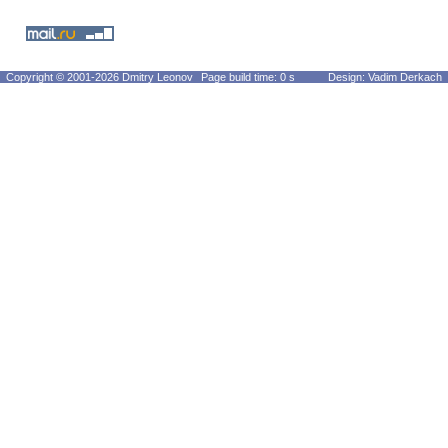
Copyright © 2001-2026 Dmitry Leonov
Page build time: 0 s
Design: Vadim Derkach