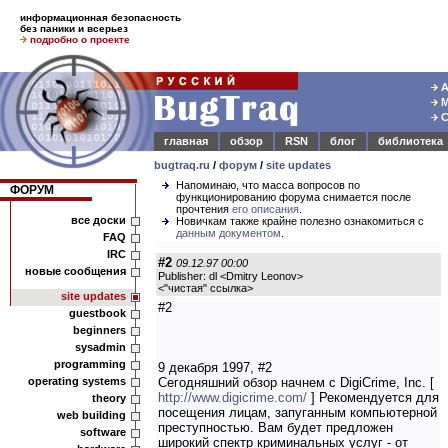
информационная безопасность
без паники и всерьез
подробно о проекте
А
М
С
главная
обзор
RSN
блог
библиотека
bugtraq.ru
/
форум
/
site updates
Напоминаю, что масса вопросов по
ФОРУМ
функционированию форума снимается после
прочтения
его описания
.
все доски
Новичкам также крайне полезно ознакомиться с
данным документом
.
FAQ
IRC
#2
09.12.97 00:00
новые сообщения
Publisher: dl <Dmitry Leonov>
<
"чистая" ссылка
>
site updates
#2
guestbook
beginners
sysadmin
programming
9 декабря 1997, #2
operating systems
Сегодняшний обзор начнем с DigiCrime, Inc. [
http://www.digicrime.com/
] Рекомендуется для
theory
посещения лицам, запуганным компьютерной
web building
преступностью. Вам будет предложен
software
широкий спектр криминальных услуг - от