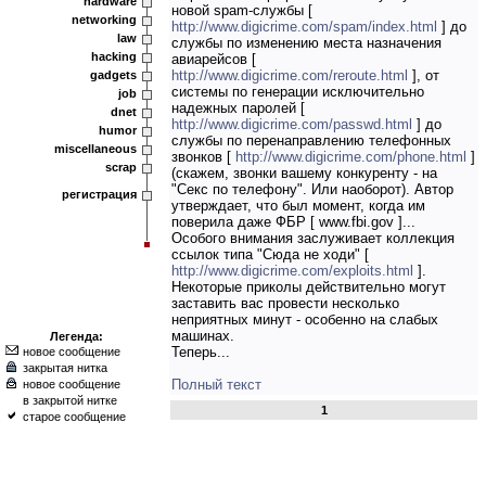
hardware
новой spam-службы [
networking
http://www.digicrime.com/spam/index.html
] до
law
службы по изменению места назначения
hacking
авиарейсов [
http://www.digicrime.com/reroute.html
], от
gadgets
системы по генерации исключительно
job
надежных паролей [
dnet
http://www.digicrime.com/passwd.html
] до
humor
службы по перенаправлению телефонных
miscellaneous
звонков [
http://www.digicrime.com/phone.html
]
scrap
(скажем, звонки вашему конкуренту - на
"Секс по телефону". Или наоборот). Автор
регистрация
утверждает, что был момент, когда им
поверила даже ФБР [ www.fbi.gov ]...
Особого внимания заслуживает коллекция
ссылок типа "Сюда не ходи" [
http://www.digicrime.com/exploits.html
].
Некоторые приколы действительно могут
заставить вас провести несколько
неприятных минут - особенно на слабых
машинах.
Легенда:
Теперь...
новое сообщение
закрытая нитка
Полный текст
новое сообщение
в закрытой нитке
1
старое сообщение