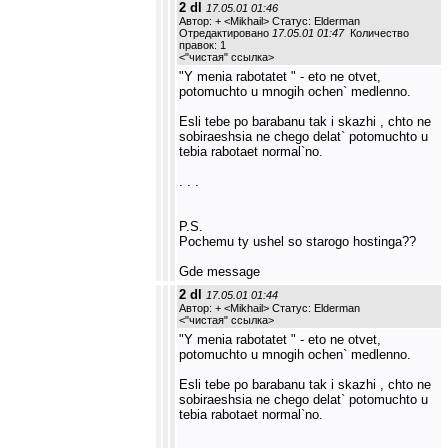
2 dl
17.05.01 01:46
Автор: + <Mikhail> Статус: Elderman
Отредактировано
17.05.01 01:47
Количество
правок: 1
<
"чистая" ссылка
>
"Y menia rabotatet " - eto ne otvet,
potomuchto u mnogih ochen` medlenno.
Esli tebe po barabanu tak i skazhi , chto ne
sobiraeshsia ne chego delat` potomuchto u
tebia rabotaet normal`no.
. . .
P.S.
Pochemu ty ushel so starogo hostinga??
Gde message
2 dl
17.05.01 01:44
Автор: + <Mikhail> Статус: Elderman
<
"чистая" ссылка
>
"Y menia rabotatet " - eto ne otvet,
potomuchto u mnogih ochen` medlenno.
Esli tebe po barabanu tak i skazhi , chto ne
sobiraeshsia ne chego delat` potomuchto u
tebia rabotaet normal`no.
. . .