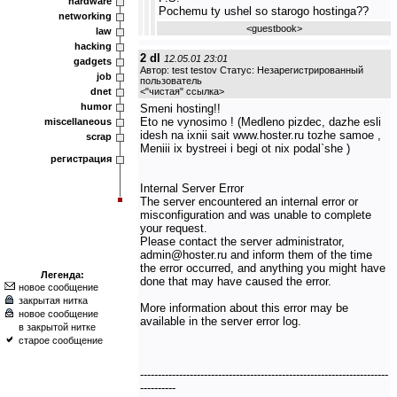
hardware
Pochemu ty ushel so starogo hostinga??
networking
<
guestbook
>
law
hacking
2 dl
12.05.01 23:01
gadgets
Автор: test testov Статус: Незарегистрированный
job
пользователь
dnet
<
"чистая" ссылка
>
humor
Smeni hosting!!
Eto ne vynosimo ! (Medleno pizdec, dazhe esli
miscellaneous
idesh na ixnii sait www.hoster.ru tozhe samoe ,
scrap
Meniii ix bystreei i begi ot nix podal`she )
регистрация
Internal Server Error
The server encountered an internal error or
misconfiguration and was unable to complete
your request.
Please contact the server administrator,
admin@hoster.ru and inform them of the time
the error occurred, and anything you might have
Легенда:
done that may have caused the error.
новое сообщение
закрытая нитка
More information about this error may be
новое сообщение
available in the server error log.
в закрытой нитке
старое сообщение
----------------------------------------------------------------------
----------