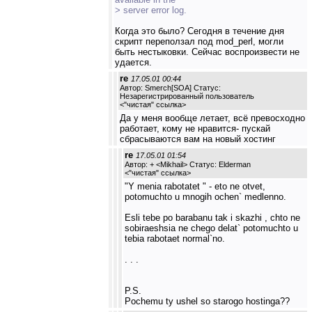
> server error log.
Когда это было? Сегодня в течение дня
скрипт переползал под mod_perl, могли
быть нестыковки. Сейчас воспроизвести не
удается.
re
17.05.01 00:44
Автор:
Smerch[SOA]
Статус:
Незарегистрированный пользователь
<
"чистая" ссылка
>
Да у меня вообще летает, всё превосходно
работает, кому не нравится- пускай
сбрасываются вам на новый хостинг
re
17.05.01 01:54
Автор: + <Mikhail> Статус: Elderman
<
"чистая" ссылка
>
"Y menia rabotatet " - eto ne otvet,
potomuchto u mnogih ochen` medlenno.
Esli tebe po barabanu tak i skazhi , chto ne
sobiraeshsia ne chego delat` potomuchto u
tebia rabotaet normal`no.
. . .
P.S.
Pochemu ty ushel so starogo hostinga??