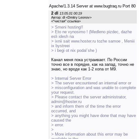
Apache/1.3.14 Server at www.bugtraq.ru Port 80
2 dl
13.05.01 00:19
Автор: dl <Dmitry Leonov>
<
"чистая" ссылка
>
> Smeni hosting!!
> Eto ne vynosimo ! (Medleno pizdec, dazhe
esli idesh na
> ixnii sait www.hoster.ru tozhe samoe , Meniii
ix bystreei
> i begi ot nix podal`she )
Канал меня пока устраивает. По России
точно все в порядке, как на запад, точно не
знаю, но вроде как 1-2 хопа от M9.
> Internal Server Error
> The server encountered an internal error or
> misconfiguration and was unable to complete
your request.
> Please contact the server administrator,
admin@hoster.ru
> and inform them of the time the error
occurred, and
> anything you might have done that may have
caused the
> error.
>
> More information about this error may be
available in the