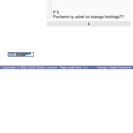
P.S.
Pochemu ty ushel so starogo hostinga??
1
Copyright © 2001-2026 Dmitry Leonov
Page build time: 0 s
Design: Vadim Derkach