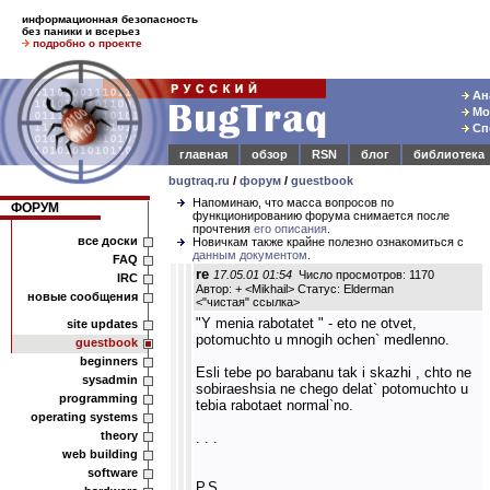
информационная безопасность
без паники и всерьез
подробно о проекте
Ана
Мод
Спе
главная
обзор
RSN
блог
библиотека
bugtraq.ru
/
форум
/
guestbook
Напоминаю, что масса вопросов по
ФОРУМ
функционированию форума снимается после
прочтения
его описания
.
все доски
Новичкам также крайне полезно ознакомиться с
данным документом
.
FAQ
re
17.05.01 01:54
Число просмотров: 1170
IRC
Автор: + <Mikhail> Статус: Elderman
новые сообщения
<
"чистая" ссылка
>
"Y menia rabotatet " - eto ne otvet,
site updates
potomuchto u mnogih ochen` medlenno.
guestbook
beginners
Esli tebe po barabanu tak i skazhi , chto ne
sysadmin
sobiraeshsia ne chego delat` potomuchto u
programming
tebia rabotaet normal`no.
operating systems
theory
. . .
web building
software
P.S.